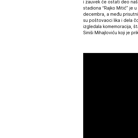
i zauvek će ostati deo naš
stadiona “Rajko Mitić” je u
decembra, a među prisutnima s
su poštovaoci lika i dela 
izgledala komemoracija, šta
Siniši Mihajloviću koji je