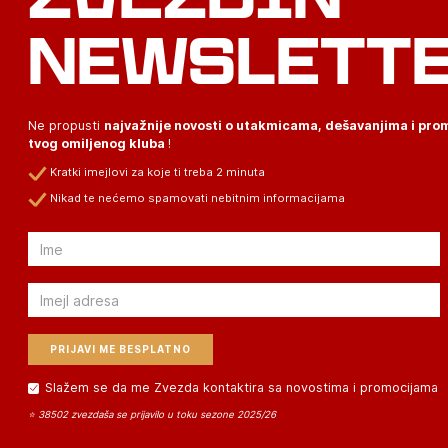
NEWSLETT
Ne propusti
najvažnije novosti o utakmicama, dešavanjima i pr
tvog omiljenog kluba
!
Kratki imejlovi za koje ti treba 2 minuta
Nikad te nećemo spamovati nebitnim informacijama
Email
Email
Slažem se da me Zvezda kontaktira sa novostima i promocijama
⭐ 38502 zvezdaša se prijavilo u toku sezone 2025/26