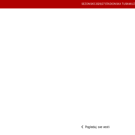
SEZONSKE 2026/27
STADIONSKA TURA
MUZ
VESTI
TAKMIČENJA
REZULTATI
Pogledaj sve vesti