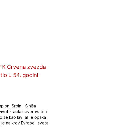
e FK Crvena zvezda
io u 54. godini
mpion, Srbin - Siniša
život krasila neverovatna
o se kao lav, ali je opaka
 je na krov Evrope i sveta