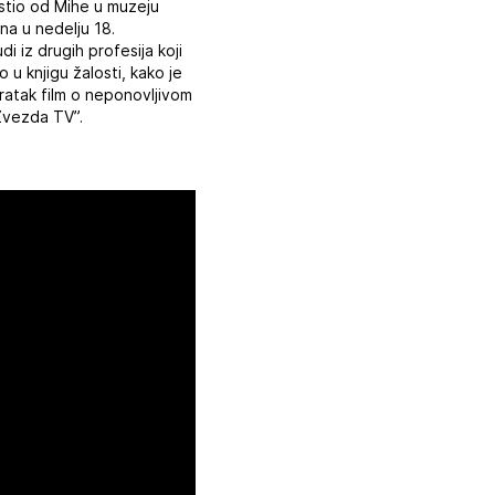
ostio od Mihe u muzeju
ana u nedelju 18.
udi iz drugih profesija koji
u knjigu žalosti, kako je
kratak film o neponovljivom
“Zvezda TV”.