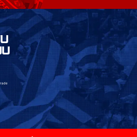
VU
JU
grade