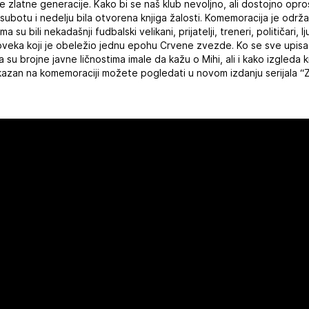
e zlatne generacije. Kako bi se naš klub nevoljno, ali dostojno opr
 subotu i nedelju bila otvorena knjiga žalosti. Komemoracija je održ
u bili nekadašnji fudbalski velikani, prijatelji, treneri, političari, lj
čoveka koji je obeležio jednu epohu Crvene zvezde. Ko se sve upisao 
 su brojne javne ličnostima imale da kažu o Mihi, ali i kako izgleda 
 prikazan na komemoraciji možete pogledati u novom izdanju serijala 