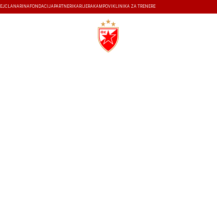
EJ
ČLANARINA
FONDACIJA
PARTNERI
KARIJERA
KAMPOVI
KLINIKA ZA TRENERE
ISTORIJA