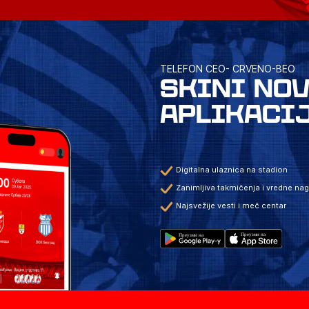
TELEFON CEO- CRVENO-BEO
SKINI NO
APLIKACI
Digitalna ulaznica na stadion
Zanimljiva takmičenja i vredne na
Najsvežije vesti i meč centar