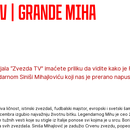
V | Grande Miha
ijala “Zvezda TV” imaćete priliku da vidite kako j
rnom Siniši Mihajloviću koji nas je prerano napust
va ličnost, istinski zvezdaš, fudbalski majstor, evropski i svetski ša
ecembra izgubio najvažniju životnu bitku. Legendarnog Mihu je ceo 
užnih vesti koje su stigle iz Italije ponose svi kojima je u srcu. Bori
ika svih zvezdaša. Siniša Mihajlović je zadužio Crvenu zvezdu, popeo