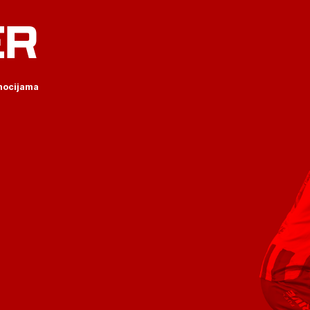
ER
omocijama