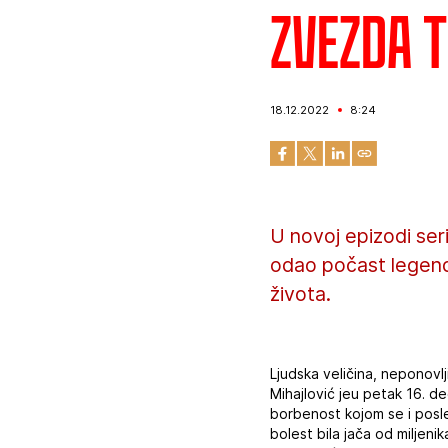
Zvezda T
18.12.2022
8:24
U novoj epizodi ser
odao počast legenda
života.
Ljudska veličina, neponovlji
Mihajlović jeu petak 16. d
borbenost kojom se i posle t
bolest bila jača od miljen