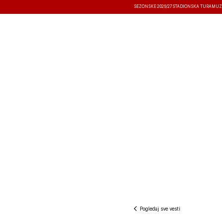
SEZONSKE 2026/27
STADIONSKA TURA
MUZ
VESTI
TAKMIČENJA
REZULTATI
Pogledaj sve vesti