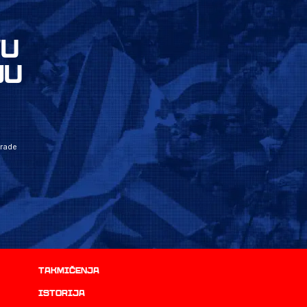
VU
JU
grade
Takmičenja
istorija