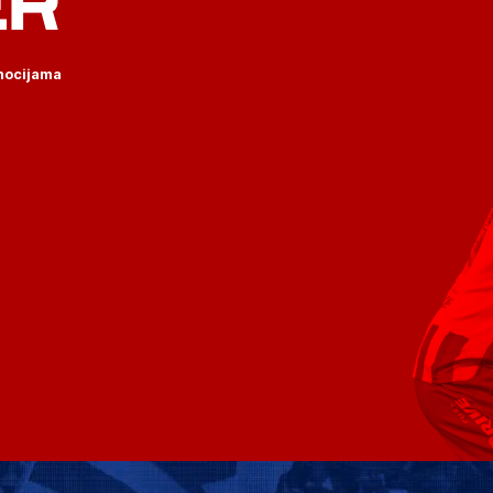
ER
omocijama