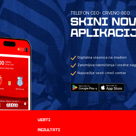
TELEFON CEO- CRVENO-BEO
SKINI NO
APLIKACI
Digitalna ulaznica na stadion
Zanimljiva takmičenja i vredne na
Najsvežije vesti i meč centar
Vesti
rezultati