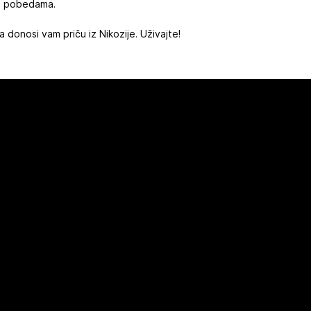
im pobedama.
donosi vam priču iz Nikozije. Uživajte!