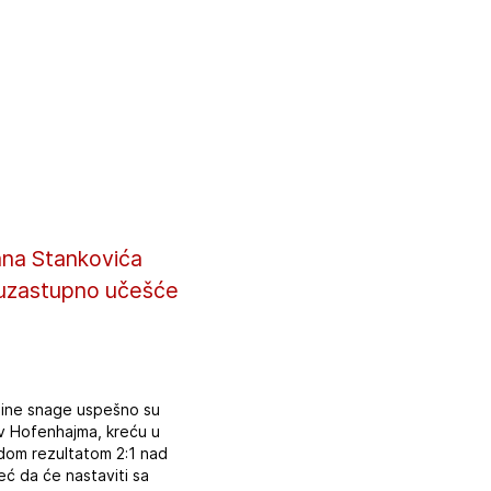
jana Stankovića
to uzastupno učešće
dine snage uspešno su
iv Hofenhajma, kreću u
bedom rezultatom 2:1 nad
već da će nastaviti sa