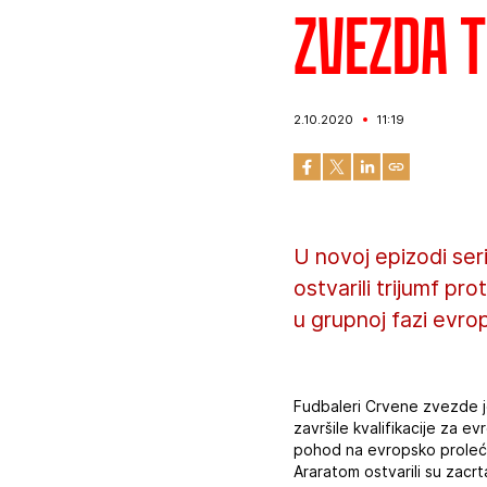
Zvezda T
2.10.2020
11:19
U novoj epizodi ser
ostvarili trijumf p
u grupnoj fazi evro
Fudbaleri Crvene zvezde 
završile kvalifikacije za 
pohod na evropsko proleće.
Araratom ostvarili su zacrt