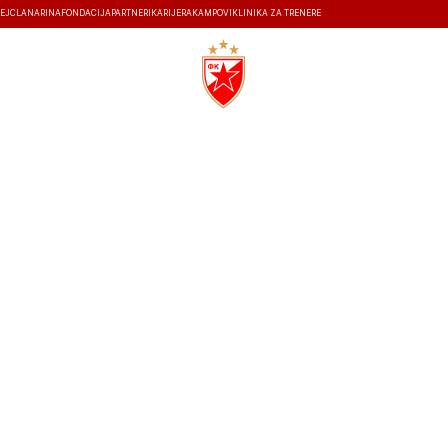
EJ
ČLANARINA
FONDACIJA
PARTNERI
KARIJERA
KAMPOVI
KLINIKA ZA TRENERE
ISTORIJA