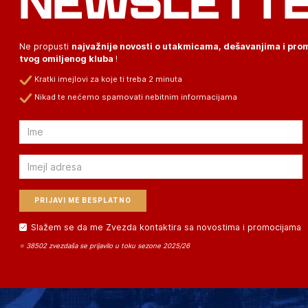
NEWSLETT
Ne propusti
najvažnije novosti o utakmicama, dešavanjima i pr
tvog omiljenog kluba
!
Kratki imejlovi za koje ti treba 2 minuta
Nikad te nećemo spamovati nebitnim informacijama
Email
Email
Slažem se da me Zvezda kontaktira sa novostima i promocijama
⭐ 38502 zvezdaša se prijavilo u toku sezone 2025/26