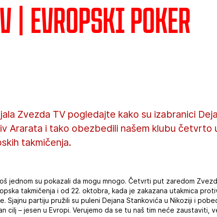
V | Evropski poker
ijala Zvezda TV pogledajte kako su izabranici De
rotiv Ararata i tako obezbedili našem klubu četvr
pskih takmičenja.
još jednom su pokazali da mogu mnogo. Četvrti put zaredom Zvez
evropska takmičenja i od 22. oktobra, kada je zakazana utakmica prot
 Sjajnu partiju pružili su puleni Dejana Stankovića u Nikoziji i po
an cilj – jesen u Evropi. Verujemo da se tu naš tim neće zaustaviti, 