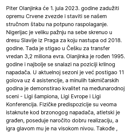
Piter Olanjinka će 1. jula 2023. godine zadužiti
opremu Crvene zvezde i staviti se našem
stručnom štabu na potpuno raspolaganje.
Nigerijac je veliku pažnju na sebe skrenuo u
dresu Slavije iz Praga za koju nastupa od 2018.
godine. Tada je stigao u Češku za transfer
vredan 3,2 miliona evra. Olanjinka je rođen 1995.
godine i najbolje se snalazi na poziciji krilnog
napadača. U aktuelnoj sezoni je već postigao 11
golova uz 4 asistencije, a minulih takmičarskih
godina je demonstirao kvalitet na međunarodnoj
sceni - Ligi šampiona, Ligi Evrope i Ligi
Konferencija. Fizičke predispozicije su veoma
istaknute kod brzonogog napadača, atletski je
građen, poseduje naročito dobru realizaciju, a
igra glavom mu je na visokom nivou. Takođe ,