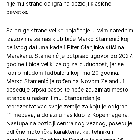
nije mu strano da igra na poziciji klasične
devetke.
Sa druge strane veliko pojačanje u svim narednim
izazovima za naš klub biće Marko Stamenić koji
će istog datuma kada i Piter Olanjinka stići na
Marakanu. Stamenić je potpisao ugovor do 2027.
godine i biće veliki zalog za budućnost, jer se
radi o mladom fudbaleru koji ima 20 godina.
Marko Stamenić je rođen na Novom Zelandu i
poseduje srpski pasoš te neće zauzimati mesto
stranca u našem timu. Standardan je
reprezentativac svoje zemlje za koju je odigrao
11 mečeva, a dolazi u naš klub iz Kopenhagena.
Nastupa na poziciji centralnog veznog, poseduje
odlične motoričke karakteristike, tehniku i