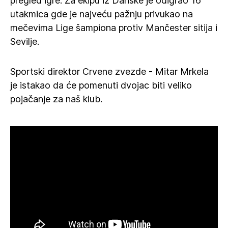
pregled igre. Za ekipu iz Danske je odigrao 16
utakmica gde je najveću pažnju privukao na
mečevima Lige šampiona protiv Mančester sitija i
Sevilje.
Sportski direktor Crvene zvezde - Mitar Mrkela
je istakao da će pomenuti dvojac biti veliko
pojačanje za naš klub.