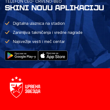
TELEFON CEO- CRVENO-BEO
SKINI NOVU APLIKACIJU
Digitalna ulaznica na stadion
Zanimljiva takmičenja i vredne nagrade
Najsvežije vesti i meč centar