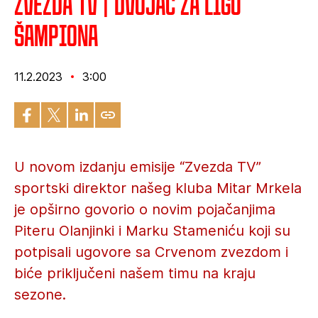
Zvezda TV | Dvojac za Ligu
šampiona
11.2.2023
3:00
U novom izdanju emisije “Zvezda TV”
sportski direktor našeg kluba Mitar Mrkela
je opširno govorio o novim pojačanjima
Piteru Olanjinki i Marku Stameniću koji su
potpisali ugovore sa Crvenom zvezdom i
biće priključeni našem timu na kraju
sezone.