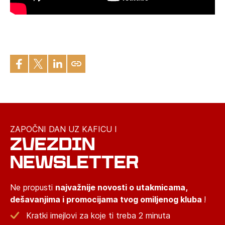
ZAPOČNI DAN UZ KAFICU I
ZVEZDIN
NEWSLETTER
Ne propusti
najvažnije novosti o utakmicama,
dešavanjima i promocijama tvog omiljenog kluba
!
Kratki imejlovi za koje ti treba 2 minuta