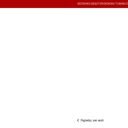
SEZONSKE 2026/27
STADIONSKA TURA
MUZ
VESTI
TAKMIČENJA
REZULTATI
Pogledaj sve vesti