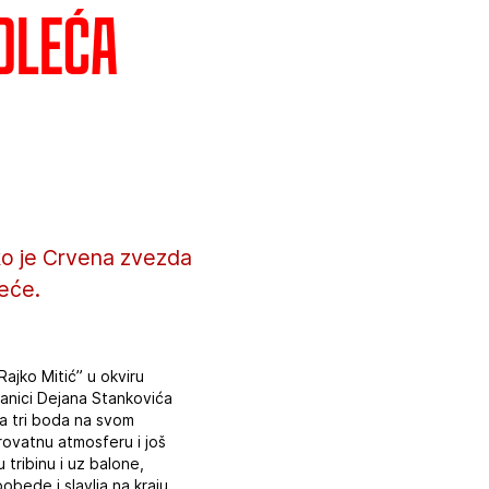
oleća
ako je Crvena zvezda
eće.
ajko Mitić” u okviru
anici Dejana Stankovića
ova tri boda na svom
erovatnu atmosferu i još
 tribinu i uz balone,
bede i slavlja na kraju.