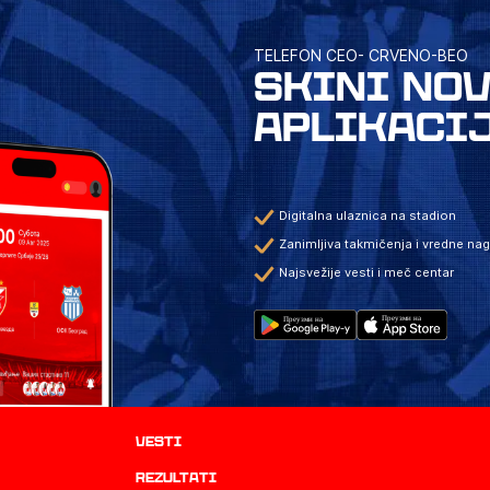
TELEFON CEO- CRVENO-BEO
SKINI NO
APLIKACI
Digitalna ulaznica na stadion
Zanimljiva takmičenja i vredne na
Najsvežije vesti i meč centar
Vesti
rezultati