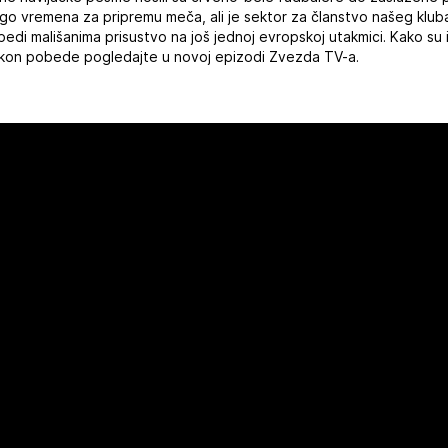
ogo vremena za pripremu meča, ali je sektor za članstvo našeg klub
di mališanima prisustvo na još jednoj evropskoj utakmici. Kako su 
nakon pobede pogledajte u novoj epizodi Zvezda TV-a.