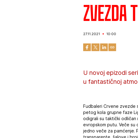
Zvezda 
27.11.2021
10:00
U novoj epizodi ser
u fantastičnoj atm
Fudbaleri Crvene zvezde sl
petog kola grupne faze Li
odigrali su taktički odliča
evropskom putu. Veče su dod
jedno veče za pamćenje. Pre
transparente, šalove i bro