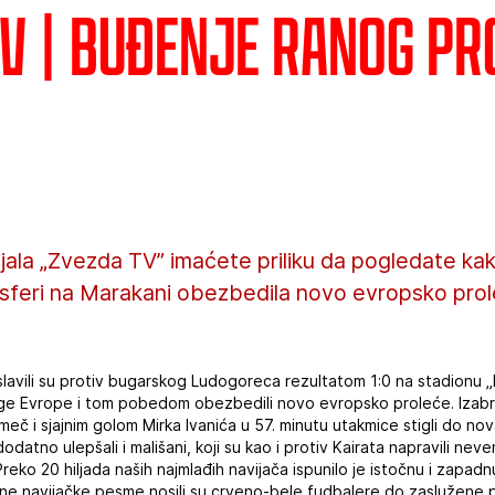
TV | Buđenje ranog pr
ijala „Zvezda TV” imaćete priliku da pogledate k
osferi na Marakani obezbedila novo evropsko prol
avili su protiv bugarskog Ludogoreca rezultatom 1:0 na stadionu „R
ge Evrope i tom pobedom obezbedili novo evropsko proleće. Izabr
n meč i sjajnim golom Mirka Ivanića u 57. minutu utakmice stigli do n
atno ulepšali i mališani, koji su kao i protiv Kairata napravili nev
ko 20 hiljada naših najmlađih navijača ispunilo je istočnu i zapadnu
jne navijačke pesme nosili su crveno-bele fudbalere do zaslužene po