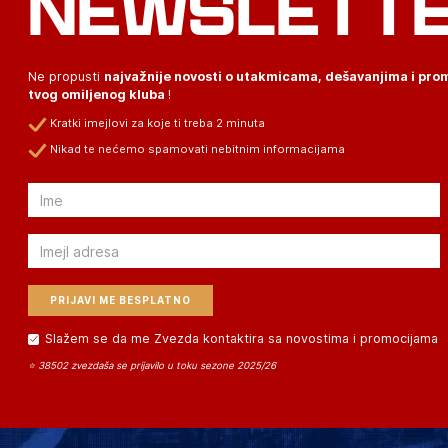
NEWSLETT
Ne propusti
najvažnije novosti o utakmicama, dešavanjima i pr
tvog omiljenog kluba
!
Kratki imejlovi za koje ti treba 2 minuta
Nikad te nećemo spamovati nebitnim informacijama
Email
Email
Slažem se da me Zvezda kontaktira sa novostima i promocijama
⭐ 38502 zvezdaša se prijavilo u toku sezone 2025/26