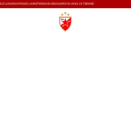
EJ
ČLANARINA
FONDACIJA
PARTNERI
KARIJERA
KAMPOVI
KLINIKA ZA TRENERE
ISTORIJA