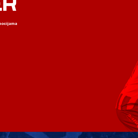
ER
omocijama