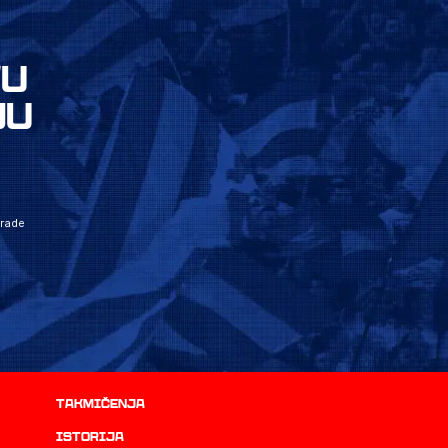
VU
JU
grade
Takmičenja
istorija