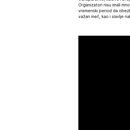
Organizatori nisu imali mn
vremenski period da obezbe
važan meč, kao i slavlje 