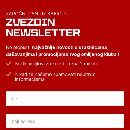
ZAPOČNI DAN UZ KAFICU I
ZVEZDIN
NEWSLETTER
Ne propusti
najvažnije novosti o utakmicama,
dešavanjima i promocijama tvog omiljenog kluba
!
Kratki imejlovi za koje ti treba 2 minuta
Nikad te nećemo spamovati nebitnim
informacijama
Email
Email