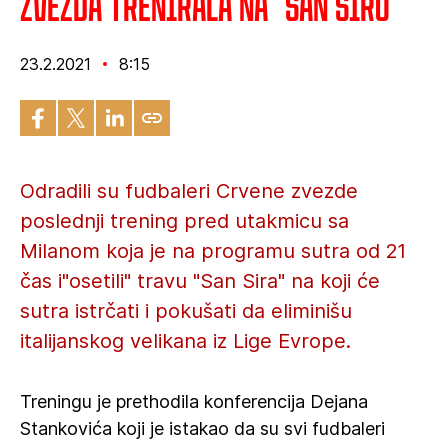
Zvezda trenirala na "San Siru"
23.2.2021
8:15
Odradili su fudbaleri Crvene zvezde
poslednji trening pred utakmicu sa
Milanom koja je na programu sutra od 21
čas i"osetili" travu "San Sira" na koji će
sutra istrčati i pokušati da eliminišu
italijanskog velikana iz Lige Evrope.
Treningu je prethodila konferencija Dejana
Stankovića koji je istakao da su svi fudbaleri