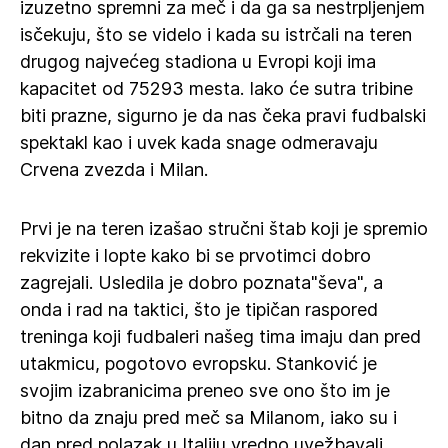
izuzetno spremni za meč i da ga sa nestrpljenjem
isčekuju, što se videlo i kada su istrčali na teren
drugog najvećeg stadiona u Evropi koji ima
kapacitet od 75293 mesta. Iako će sutra tribine
biti prazne, sigurno je da nas čeka pravi fudbalski
spektakl kao i uvek kada snage odmeravaju
Crvena zvezda i Milan.
Prvi je na teren izašao stručni štab koji je spremio
rekvizite i lopte kako bi se prvotimci dobro
zagrejali. Usledila je dobro poznata"ševa", a
onda i rad na taktici, što je tipičan raspored
treninga koji fudbaleri našeg tima imaju dan pred
utakmicu, pogotovo evropsku. Stanković je
svojim izabranicima preneo sve ono što im je
bitno da znaju pred meč sa Milanom, iako su i
dan pred polazak u Italiju vredno uvežbavali