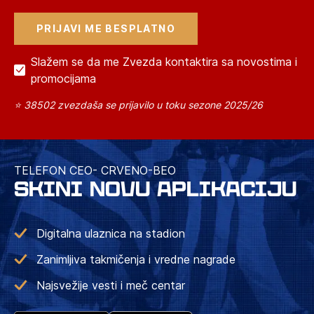
Slažem se da me Zvezda kontaktira sa novostima i
promocijama
⭐ 38502 zvezdaša se prijavilo u toku sezone 2025/26
TELEFON CEO- CRVENO-BEO
SKINI NOVU APLIKACIJU
Digitalna ulaznica na stadion
Zanimljiva takmičenja i vredne nagrade
Najsvežije vesti i meč centar