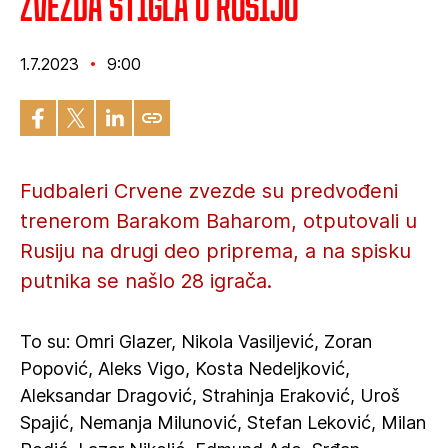
Zvezda stigla u Rusiju
1.7.2023
9:00
Fudbaleri Crvene zvezde su predvođeni
trenerom Barakom Baharom, otputovali u
Rusiju na drugi deo priprema, a na spisku
putnika se našlo 28 igrača.
To su: Omri Glazer, Nikola Vasiljević, Zoran
Popović, Aleks Vigo, Kosta Nedeljković,
Aleksandar Dragović, Strahinja Eraković, Uroš
Spajić, Nemanja Milunović, Stefan Leković, Milan