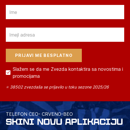
Email
Email
Slažem se da me Zvezda kontaktira sa novostima i
promocijama
⭐ 38502 zvezdaša se prijavilo u toku sezone 2025/26
TELEFON CEO- CRVENO-BEO
SKINI NOVU APLIKACIJU