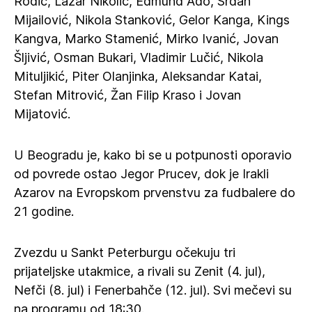
Rodić, Lazar Nikolić, Edmund Ado, Srđan
Mijailović, Nikola Stanković, Gelor Kanga, Kings
Kangva, Marko Stamenić, Mirko Ivanić, Jovan
Šljivić, Osman Bukari, Vladimir Lučić, Nikola
Mituljikić, Piter Olanjinka, Aleksandar Katai,
Stefan Mitrović, Žan Filip Kraso i Jovan
Mijatović.
U Beogradu je, kako bi se u potpunosti oporavio
od povrede ostao Jegor Prucev, dok je Irakli
Azarov na Evropskom prvenstvu za fudbalere do
21 godine.
Zvezdu u Sankt Peterburgu očekuju tri
prijateljske utakmice, a rivali su Zenit (4. jul),
Nefči (8. jul) i Fenerbahče (12. jul). Svi mečevi su
na programu od 18:30.