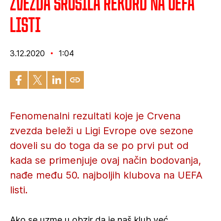
Zvezda srušila rekord na UEFA
listi
3.12.2020
1:04
Fenomenalni rezultati koje je Crvena
zvezda beleži u Ligi Evrope ove sezone
doveli su do toga da se po prvi put od
kada se primenjuje ovaj način bodovanja,
nađe među 50. najboljih klubova na UEFA
listi.
Ako se uzme u obzir da je naš klub već