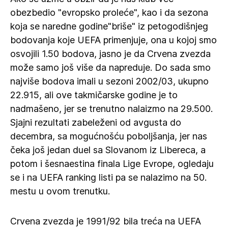
obezbedio "evropsko proleće", kao i da sezona
koja se naredne godine"briše" iz petogodišnjeg
bodovanja koje UEFA primenjuje, ona u kojoj smo
osvojili 1.50 bodova, jasno je da Crvena zvezda
može samo još više da napreduje. Do sada smo
najviše bodova imali u sezoni 2002/03, ukupno
22.915, ali ove takmičarske godine je to
nadmašeno, jer se trenutno nalaizmo na 29.500.
Sjajni rezultati zabeleženi od avgusta do
decembra, sa mogućnošću poboljšanja, jer nas
čeka još jedan duel sa Slovanom iz Libereca, a
potom i šesnaestina finala Lige Evrope, ogledaju
se i na UEFA ranking listi pa se nalazimo na 50.
mestu u ovom trenutku.
Crvena zvezda je 1991/92 bila treća na UEFA