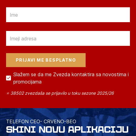
Email
Email
Slažem se da me Zvezda kontaktira sa novostima i
promocijama
⭐ 38502 zvezdaša se prijavilo u toku sezone 2025/26
TELEFON CEO- CRVENO-BEO
SKINI NOVU APLIKACIJU