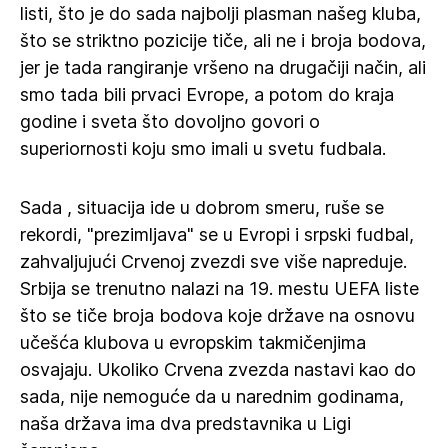
listi, što je do sada najbolji plasman našeg kluba,
što se striktno pozicije tiče, ali ne i broja bodova,
jer je tada rangiranje vršeno na drugačiji način, ali
smo tada bili prvaci Evrope, a potom do kraja
godine i sveta što dovoljno govori o
superiornosti koju smo imali u svetu fudbala.
Sada , situacija ide u dobrom smeru, ruše se
rekordi, "prezimljava" se u Evropi i srpski fudbal,
zahvaljujući Crvenoj zvezdi sve više napreduje.
Srbija se trenutno nalazi na 19. mestu UEFA liste
što se tiče broja bodova koje države na osnovu
učešća klubova u evropskim takmičenjima
osvajaju. Ukoliko Crvena zvezda nastavi kao do
sada, nije nemoguće da u narednim godinama,
naša država ima dva predstavnika u Ligi