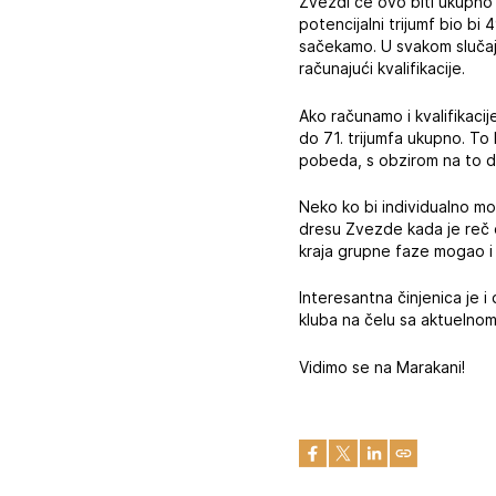
Zvezdi će ovo biti ukupno 1
potencijalni trijumf bio bi
sačekamo. U svakom slučaju
računajući kvalifikacije.
Ako računamo i kvalifikaci
do 71. trijumfa ukupno. T
pobeda, s obzirom na to d
Neko ko bi individualno mo
dresu Zvezde kada je reč 
kraja grupne faze mogao i
Interesantna činjenica je 
kluba na čelu sa aktuelnom
Vidimo se na Marakani!