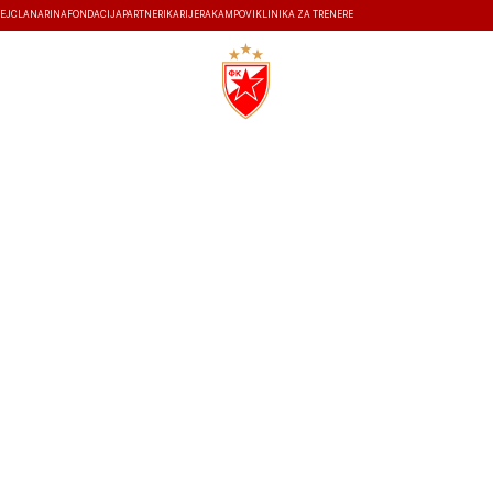
EJ
ČLANARINA
FONDACIJA
PARTNERI
KARIJERA
KAMPOVI
KLINIKA ZA TRENERE
ISTORIJA