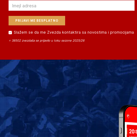
Email
Slažem se da me Zvezda kontaktira sa novostima i promocijama
⭐ 38502 zvezdaša se prijavilo u toku sezone 2025/26