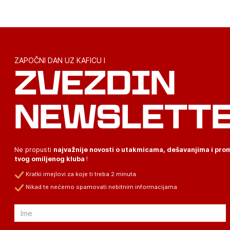
ZAPOČNI DAN UZ KAFICU I
ZVEZDIN
NEWSLETT
Ne propusti
najvažnije novosti o utakmicama, dešavanjima i pr
tvog omiljenog kluba
!
Kratki imejlovi za koje ti treba 2 minuta
Nikad te nećemo spamovati nebitnim informacijama
Email