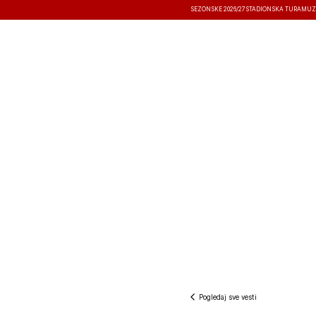
SEZONSKE 2026/27
STADIONSKA TURA
MUZ
VESTI
TAKMIČENJA
REZULTATI
Pogledaj sve vesti