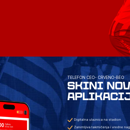
TELEFON CEO- CRVENO-BEO
SKINI NO
APLIKACI
Digitalna ulaznica na stadion
Zanimljiva takmičenja i vredne na