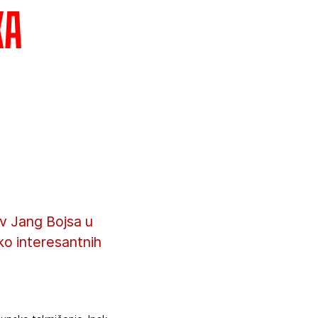
ka
iv Jang Bojsa u
ko interesantnih