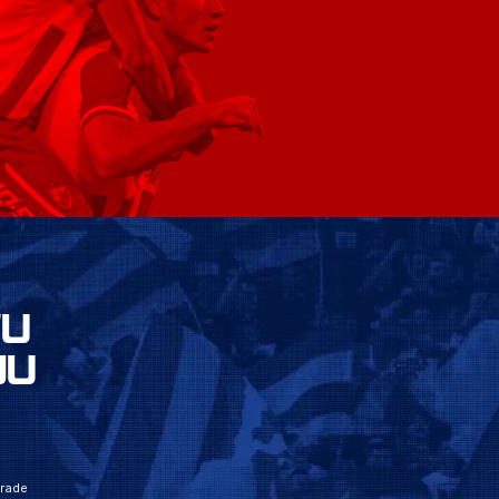
VU
JU
grade