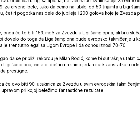
00. utakmica u Ligi šampiona, ne računajući kvalifikacije za elitno k
 49. za crveno-bele, tako da ćemo na jubilej od 50 trijumfa u Ligi ša
, četiri pogotka nas dele do jubileja i 200 golova koje je Zvezda p
je, onda će to biti 153. meč za Zvezdu u Ligi šampiopna, ali bi u sl
o bi dovelo do toga da Liga šampiona bude evropsko takmičenje u 
a je trentutno egal sa Ligom Evrope i da odnos iznosi 70-70.
gao da se približi rekordu je Milan Rodić, kome bi sutrašnja utakmi
o Ligi šampiona, čime bi došao na samo jedan meč zaostatka u odn
 da prestigne.
i da će ovo biti 90. utakmica za Zvezdu u svim evropskim takmičenji
 upravom pri kojoj beležimo fantastične rezultate.