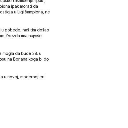
lupsko takmičenje. Ipak ,
mpiona ipak morati da
ostigla u Ligi šampiona, ne
učaju pobede, naš tim došao
kom Zvezda ima najviše
ca mogla da bude 38. u
osu na Borjana koga bi do
ma u novoj, modernoj eri