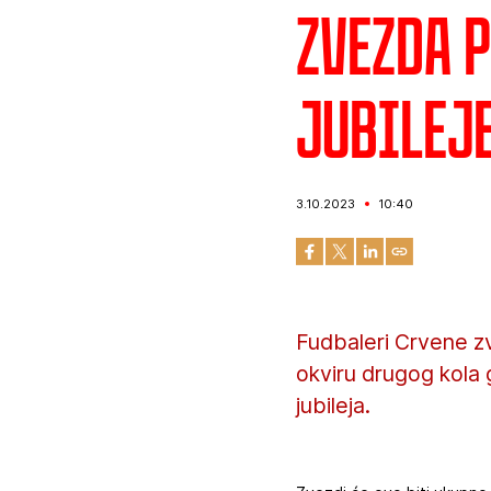
Zvezda 
jubilej
3.10.2023
10:40
Fudbaleri Crvene zv
okviru drugog kola 
jubileja.