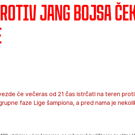
protiv Jang Bojsa če
e
ezde će večeras od 21 čas istrčati na teren prot
grupne faze Lige šampiona, a pred nama je nekoli