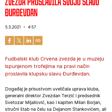
Zvezda proslavila svoju slavu
Đurđevdan
5.5.2021
4:57
Fudbalski klub Crvena zvezda je u muzeju
ispunjenom trofejima na pravi način
proslavila klupsku slavu Đurđevdan.
Događaj je prisustvom uveličala uprava kluba,
generalni direktor Zvezdan Terzić i predsednik
Svetozar Mijailović, kao i kapiten Milan Borjan,
stručni štab na čelu sa Dejanom Stankovićem, ali