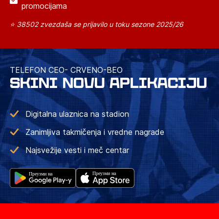
promocijama
⭐ 38502 zvezdaša se prijavilo u toku sezone 2025/26
TELEFON CEO- CRVENO-BEO
SKINI NOVU APLIKACIJU
Digitalna ulaznica na stadion
Zanimljiva takmičenja i vredne nagrade
Najsvežije vesti i meč centar