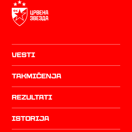
Vesti
Takmičenja
rezultati
istorija