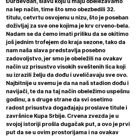
Đurđevdan, slavu koju u maju obeležavamo
na lep način, time što smo obezbedili 32.
titulu, cetvrtu osvojenu u nizu, što je poseban
doživljaj za sve one kojima je krv crveno-bela.
Nadam se da ćemo imati priliku da se okitimo
još jednim trofejem do kraja sezone, tako da
nam naša slava predstavlja posebno
zadovoljstvo, jer smo je obeležili na ovakav
način uz prisustvo visokih sveštenih lica koji
su izrazili želju da dođu i uveličavaju sve ovo.
Najbitnije u svemu je da na naš stadion dođu i
navijači, te da na taj način obeležimo uspešnu
godinu, a s druge strane da svi osetimo
radost prisustva događajaju proslave titule i
završnice Kupa Srbije. Crvena zvezda je u
svojoj istoriji prošla dugačak put, a ovo je prvi
put da se u ovim prostorijama i na ovakav