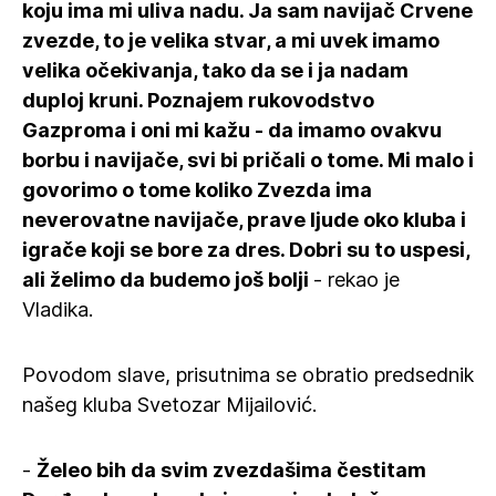
koju ima mi uliva nadu. Ja sam navijač Crvene
zvezde, to je velika stvar, a mi uvek imamo
velika očekivanja, tako da se i ja nadam
duploj kruni. Poznajem rukovodstvo
Gazproma i oni mi kažu - da imamo ovakvu
borbu i navijače, svi bi pričali o tome. Mi malo i
govorimo o tome koliko Zvezda ima
neverovatne navijače, prave ljude oko kluba i
igrače koji se bore za dres. Dobri su to uspesi,
ali želimo da budemo još bolji
- rekao je
Vladika.
Povodom slave, prisutnima se obratio predsednik
našeg kluba Svetozar Mijailović.
-
Želeo bih da svim zvezdašima čestitam