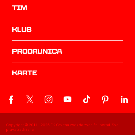
TIM
Klub
prodavnica
Karte
Copyright © 2011 -
2026
FK Crvena zvezda zvanični portal. Sva
prava zadržana.