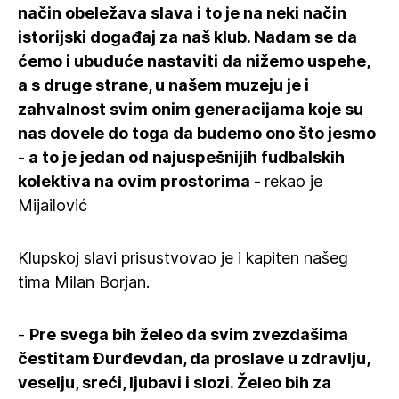
način obeležava slava i to je na neki način
istorijski događaj za naš klub. Nadam se da
ćemo i ubuduće nastaviti da nižemo uspehe,
a s druge strane, u našem muzeju je i
zahvalnost svim onim generacijama koje su
nas dovele do toga da budemo ono što jesmo
- a to je jedan od najuspešnijih fudbalskih
kolektiva na ovim prostorima -
rekao je
Mijailović
Klupskoj slavi prisustvovao je i kapiten našeg
tima Milan Borjan.
-
Pre svega bih želeo da svim zvezdašima
čestitam Đurđevdan, da proslave u zdravlju,
veselju, sreći, ljubavi i slozi. Želeo bih za