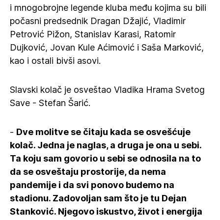
i mnogobrojne legende kluba među kojima su bili
počasni predsednik Dragan Džajić, Vladimir
Petrović Pižon, Stanislav Karasi, Ratomir
Dujković, Jovan Kule Aćimović i Saša Marković,
kao i ostali bivši asovi.
Slavski kolač je osveštao Vladika Hrama Svetog
Save - Stefan Šarić.
-
Dve molitve se čitaju kada se osvešćuje
kolač. Jedna je naglas, a druga je ona u sebi.
Ta koju sam govorio u sebi se odnosila na to
da se osveštaju prostorije, da nema
pandemije i da svi ponovo budemo na
stadionu. Zadovoljan sam što je tu Dejan
Stanković. Njegovo iskustvo, život i energija