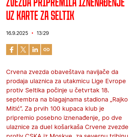
Zvezda pripremila iznenađenje
uz karte za Seltik
16.9.2025
13:29
Crvena zvezda obaveštava navijače da
prodaja ulaznica za utakmicu Lige Evrope
protiv Seltika počinje u četvrtak 18.
septembra na blagajnama stadiona „Rajko
Mitić“. Za prvih 100 kupaca klub je
pripremio posebno iznenađenje, po dve
ulaznice za duel košarkaša Crvene zvezde
protiv CSKA iz Moskve, za severnu tribinu,