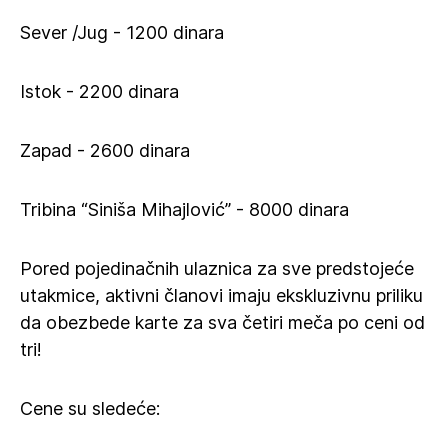
Sever /Jug - 1200 dinara
Istok - 2200 dinara
Zapad - 2600 dinara
Tribina “Siniša Mihajlović” - 8000 dinara
Pored pojedinačnih ulaznica za sve predstojeće
utakmice, aktivni članovi imaju ekskluzivnu priliku
da obezbede karte za sva četiri meča po ceni od
tri!
Cene su sledeće: