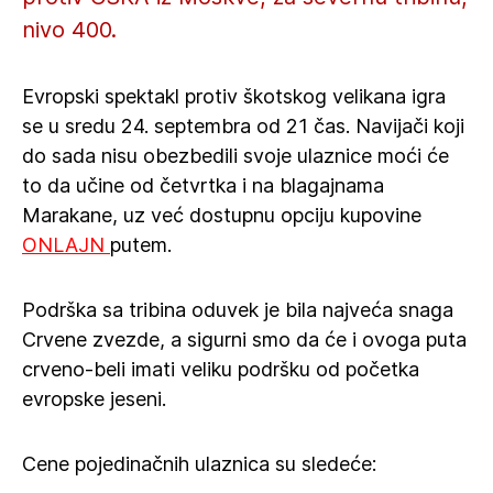
nivo 400.
Evropski spektakl protiv škotskog velikana igra
se u sredu 24. septembra od 21 čas. Navijači koji
do sada nisu obezbedili svoje ulaznice moći će
to da učine od četvrtka i na blagajnama
Marakane, uz već dostupnu opciju kupovine
ONLAJN
putem.
Podrška sa tribina oduvek je bila najveća snaga
Crvene zvezde, a sigurni smo da će i ovoga puta
crveno-beli imati veliku podršku od početka
evropske jeseni.
Cene pojedinačnih ulaznica su sledeće: