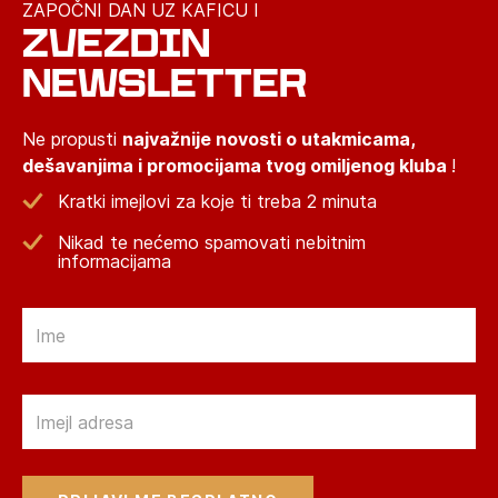
ZAPOČNI DAN UZ KAFICU I
ZVEZDIN
NEWSLETTER
Ne propusti
najvažnije novosti o utakmicama,
dešavanjima i promocijama tvog omiljenog kluba
!
Kratki imejlovi za koje ti treba 2 minuta
Nikad te nećemo spamovati nebitnim
informacijama
Email
Email