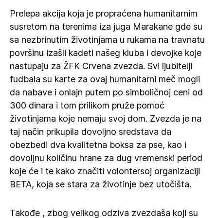
Prelepa akcija koja je propraćena humanitarnim
susretom na terenima iza juga Marakane gde su
sa nezbrinutim životinjama u rukama na travnatu
površinu izašli kadeti našeg kluba i devojke koje
nastupaju za ŽFK Crvena zvezda. Svi ljubitelji
fudbala su karte za ovaj humanitarni meč mogli
da nabave i onlajn putem po simboličnoj ceni od
300 dinara i tom prilikom pruže pomoć
životinjama koje nemaju svoj dom. Zvezda je na
taj način prikupila dovoljno sredstava da
obezbedi dva kvalitetna boksa za pse, kao i
dovoljnu količinu hrane za dug vremenski period
koje će i te kako značiti volontersoj organizaciji
BETA, koja se stara za životinje bez utočišta.
Takođe , zbog velikog odziva zvezdaša koji su