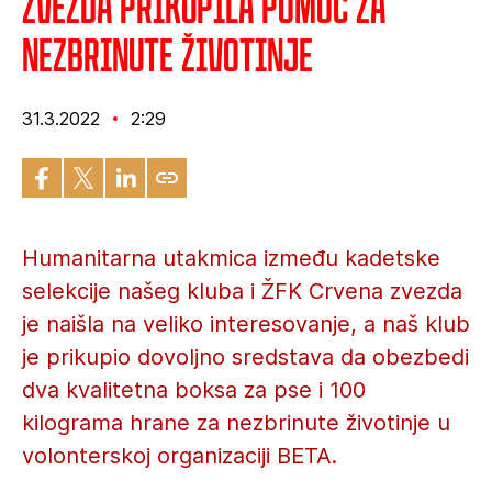
Zvezda prikupila pomoć za
nezbrinute životinje
31.3.2022
2:29
Humanitarna utakmica između kadetske
selekcije našeg kluba i ŽFK Crvena zvezda
je naišla na veliko interesovanje, a naš klub
je prikupio dovoljno sredstava da obezbedi
dva kvalitetna boksa za pse i 100
kilograma hrane za nezbrinute životinje u
volonterskoj organizaciji BETA.