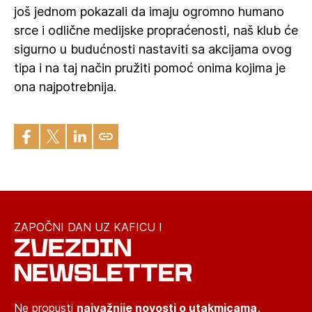
još jednom pokazali da imaju ogromno humano
srce i odlične medijske propraćenosti, naš klub će
sigurno u budućnosti nastaviti sa akcijama ovog
tipa i na taj način pružiti pomoć onima kojima je
ona najpotrebnija.
ZAPOČNI DAN UZ KAFICU I
ZVEZDIN
NEWSLETTER
Ne propusti
najvažnije novosti o utakmicama,