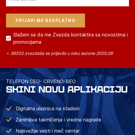
Slažem se da me Zvezda kontaktira sa novostima i
promocijama
⭐ 38502 zvezdaša se prijavilo u toku sezone 2025/26
TELEFON CEO- CRVENO-BEO
SKINI NOVU APLIKACIJU
Digitalna ulaznica na stadion
Zanimljiva takmičenja i vredne nagrade
Najsvežije vesti i meč centar