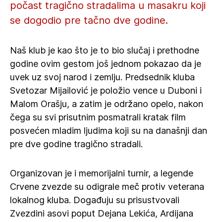
počast tragično stradalima u masakru koji
se dogodio pre tačno dve godine.
Naš klub je kao što je to bio slučaj i prethodne
godine ovim gestom još jednom pokazao da je
uvek uz svoj narod i zemlju. Predsednik kluba
Svetozar Mijailović je položio vence u Duboni i
Malom Orašju, a zatim je održano opelo, nakon
čega su svi prisutnim posmatrali kratak film
posvećen mladim ljudima koji su na današnji dan
pre dve godine tragično stradali.
Organizovan je i memorijalni turnir, a legende
Crvene zvezde su odigrale meč protiv veterana
lokalnog kluba. Događuju su prisustvovali
Zvezdini asovi poput Dejana Lekića, Ardijana