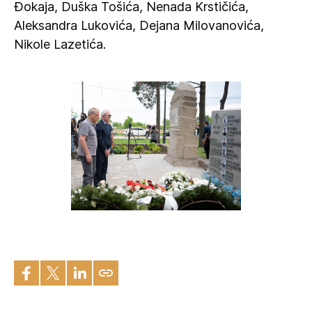
Đokaja, Duška Tošića, Nenada Krstičića,
Aleksandra Lukovića, Dejana Milovanovića,
Nikole Lazetića.