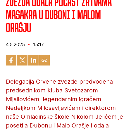
Zvezda odala počast žrtvama
masakra u Duboni i Malom
Orašju
4.5.2025
15:17
Delegacija Crvene zvezde predvođena
predsednikom kluba Svetozarom
Mijailovićem, legendarnim igračem
Nedeljkom Milosavljevićem i direktorom
naše Omladinske škole Nikolom Jelićem je
posetila Dubonu i Malo Orašje i odala