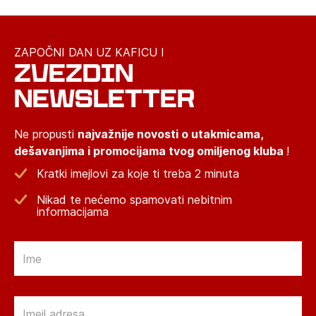
ZAPOČNI DAN UZ KAFICU I
ZVEZDIN
NEWSLETTER
Ne propusti
najvažnije novosti o utakmicama,
dešavanjima i promocijama tvog omiljenog kluba
!
Kratki imejlovi za koje ti treba 2 minuta
Nikad te nećemo spamovati nebitnim
informacijama
Email
Email