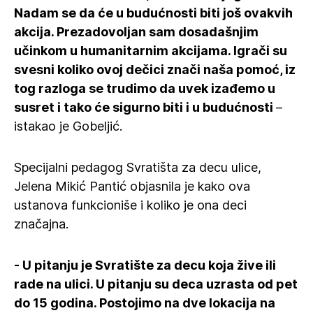
Nadam se da će u budućnosti biti još ovakvih
akcija. Prezadovoljan sam dosadašnjim
učinkom u humanitarnim akcijama. Igrači su
svesni koliko ovoj dečici znači naša pomoć, iz
tog razloga se trudimo da uvek izađemo u
susret i tako će sigurno biti i u budućnosti
–
istakao je Gobeljić.
Specijalni pedagog Svratišta za decu ulice,
Jelena Mikić Pantić objasnila je kako ova
ustanova funkcioniše i koliko je ona deci
značajna.
- U pitanju je Svratište za decu koja žive ili
rade na ulici. U pitanju su deca uzrasta od pet
do 15 godina. Postojimo na dve lokacija na