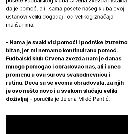
posete Fudbalskog kluba Crvena zvezda i istakla
da je pomoć, ali i sama posete našeg kluba ovoj
ustanovi veliki događaj i od velikog značaja
mališanima.
- Nama je svaki vid pomoći i podrške izuzetno
bitan, jer mi nemamo kontinuiranu pomoć.
Fudbalski klub Crvena zvezda nam je danas
mnogo pomogao i obradovao nas, ali i uneo
promenu u ovu surovu svakodnevnicu i
rutinu. Deca su se veoma obradovala, za njih
je ovo nešto novo i u svakom slučaju veliki
doživljaj
– poručila je Jelena Mikić Pantić.