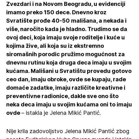
Zvezdari i na Novom Beogradu, u evidenciji
imamo preko 150 dece. Dnevno kroz
Svratište prođe 40-50 mališana, a nekada i
više, naročito kada je hladno. Trudimo se da
ovoj deci, koja imaju svoje roditelje i kuće u
kojima žive, ali koja su iz ekstremno
siromašnih porodic pružimo mogućnost za
dnevnu rutinu koja druga deca imaju u svojim
kućama. Mališani u Svratištu provedu gotovo
ceo dan, imaju obroke, ovde se kupaju, rade
domaće zadatke, imaju različite kreativne i
preventivne radionice, dakle sve ono što
neka deca imaju u svojim kućama oni to imaju
ovde
– istakla je Jelena Mikić Pantić.
Nije krila zadovoljstvo Jelena Mikić Pantić zbog