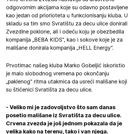
odgovornim akcijama koje su odavno postavljene
kao jedan od priorioteta u funkcionisanju kluba. U
skladu sa tim smo Svratištu za decu ulice donirali
Zvezdine poklone, ali i odeću koju je obezbedila
kompanija „BEBA KIDS“, kao i sokove koje je za
mališane donirala kompanija „HELL Energy“.
Prvotimac našeg kluba Marko Gobeljić iskoristio
je malo slobodnog vremena po okončanju
„paklenog“ ritma utakmica da usreći mališane koji
su štićenici Svratišta za decu ulice.
- Veliko mi je zadovoljstvo što sam danas
posetio mališane iz Svratišta za decu ulice.
Crvena zvezda je još jednom pokazala da je
velika kako na terenu, tako i van njega.