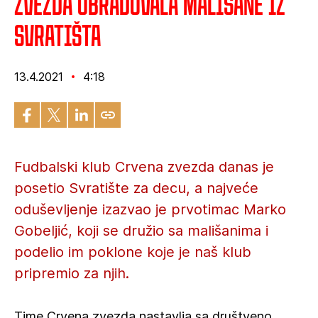
Zvezda obradovala mališane iz
Svratišta
13.4.2021
4:18
Fudbalski klub Crvena zvezda danas je
posetio Svratište za decu, a najveće
oduševljenje izazvao je prvotimac Marko
Gobeljić, koji se družio sa mališanima i
podelio im poklone koje je naš klub
pripremio za njih.
Time Crvena zvezda nastavlja sa društveno