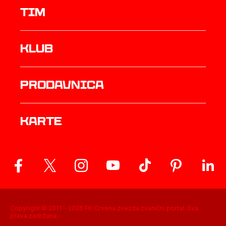
TIM
Klub
prodavnica
Karte
Copyright © 2011 -
2026
FK Crvena zvezda zvanični portal. Sva
prava zadržana.