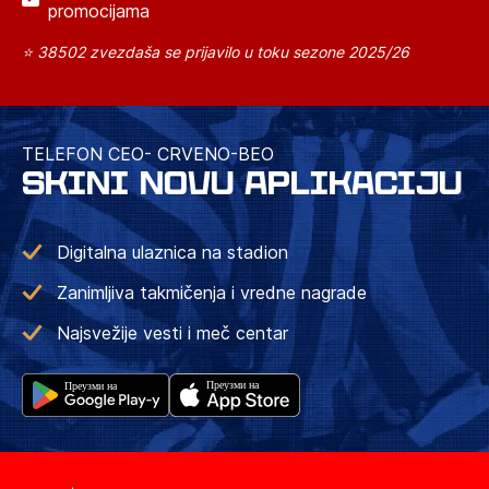
promocijama
⭐ 38502 zvezdaša se prijavilo u toku sezone 2025/26
TELEFON CEO- CRVENO-BEO
SKINI NOVU APLIKACIJU
Digitalna ulaznica na stadion
Zanimljiva takmičenja i vredne nagrade
Najsvežije vesti i meč centar