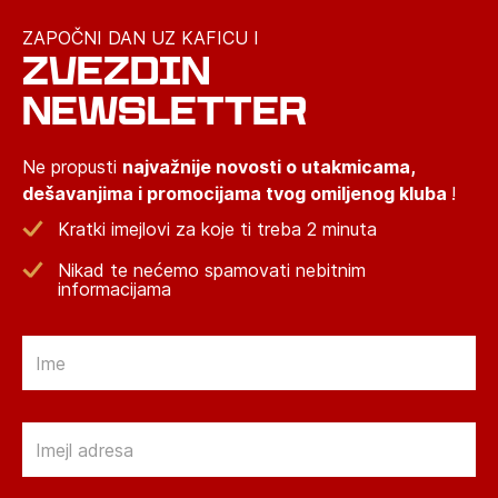
ZAPOČNI DAN UZ KAFICU I
ZVEZDIN
NEWSLETTER
Ne propusti
najvažnije novosti o utakmicama,
dešavanjima i promocijama tvog omiljenog kluba
!
Kratki imejlovi za koje ti treba 2 minuta
Nikad te nećemo spamovati nebitnim
informacijama
Email
Email