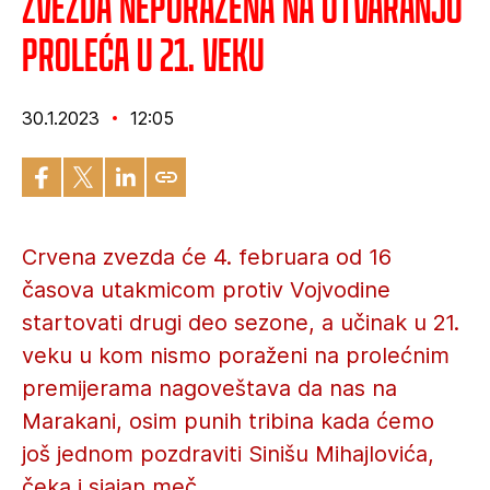
Zvezda neporažena na otvaranju
proleća u 21. veku
30.1.2023
12:05
Crvena zvezda će 4. februara od 16
časova utakmicom protiv Vojvodine
startovati drugi deo sezone, a učinak u 21.
veku u kom nismo poraženi na prolećnim
premijerama nagoveštava da nas na
Marakani, osim punih tribina kada ćemo
još jednom pozdraviti Sinišu Mihajlovića,
čeka i sjajan meč.