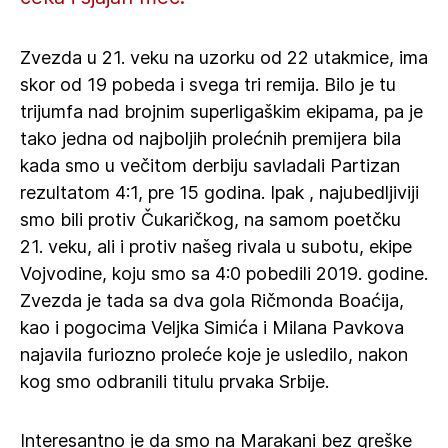
Zvezda u 21. veku na uzorku od 22 utakmice, ima
skor od 19 pobeda i svega tri remija. Bilo je tu
trijumfa nad brojnim superligaškim ekipama, pa je
tako jedna od najboljih prolećnih premijera bila
kada smo u večitom derbiju savladali Partizan
rezultatom 4:1, pre 15 godina. Ipak , najubedljiviji
smo bili protiv Čukaričkog, na samom poetčku
21. veku, ali i protiv našeg rivala u subotu, ekipe
Vojvodine, koju smo sa 4:0 pobedili 2019. godine.
Zvezda je tada sa dva gola Ričmonda Boaćija,
kao i pogocima Veljka Simića i Milana Pavkova
najavila furiozno proleće koje je usledilo, nakon
kog smo odbranili titulu prvaka Srbije.
Interesantno je da smo na Marakani bez greške