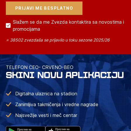
Slažem se da me Zvezda kontaktira sa novostima i
promocijama
⭐ 38502 zvezdaša se prijavilo u toku sezone 2025/26
TELEFON CEO- CRVENO-BEO
SKINI NOVU APLIKACIJU
Digitalna ulaznica na stadion
Zanimljiva takmičenja i vredne nagrade
Najsvežije vesti i meč centar