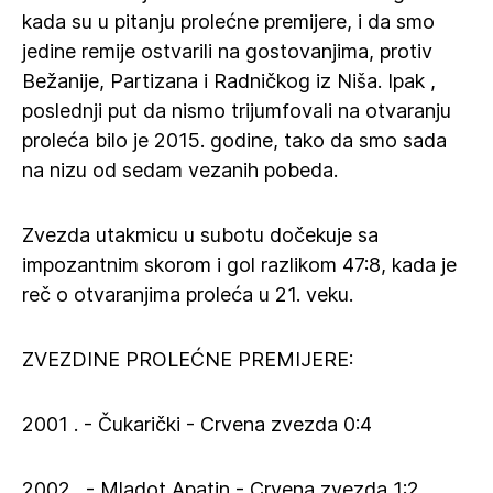
kada su u pitanju prolećne premijere, i da smo
jedine remije ostvarili na gostovanjima, protiv
Bežanije, Partizana i Radničkog iz Niša. Ipak ,
poslednji put da nismo trijumfovali na otvaranju
proleća bilo je 2015. godine, tako da smo sada
na nizu od sedam vezanih pobeda.
Zvezda utakmicu u subotu dočekuje sa
impozantnim skorom i gol razlikom 47:8, kada je
reč o otvaranjima proleća u 21. veku.
ZVEZDINE PROLEĆNE PREMIJERE:
2001 . - Čukarički - Crvena zvezda 0:4
2002 . - Mladot Apatin - Crvena zvezda 1:2