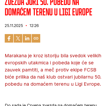
Zvezda juri 50. pobedu na
domaćem terenu u Ligi Evrope
25.11.2025
12:26
Marakana je kroz istoriju bila svedok velikih
evropskih utakmica i pobeda koje će se
zauvek pamtiti, a meč protiv ekipe FCSB
biće prilika da naš klub ostvari jubilarnu 50.
pobedu na domaćem terenu u Ligi Evrope.
Do sada je Crvena zvezda na domaćem terenu