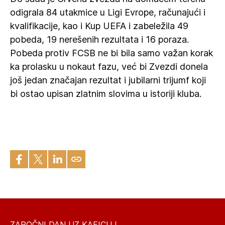
odigrala 84 utakmice u Ligi Evrope, računajući i
kvalifikacije, kao i Kup UEFA i zabeležila 49
pobeda, 19 nerešenih rezultata i 16 poraza.
Pobeda protiv FCSB ne bi bila samo važan korak
ka prolasku u nokaut fazu, već bi Zvezdi donela
još jedan značajan rezultat i jubilarni trijumf koji
bi ostao upisan zlatnim slovima u istoriji kluba.
ZAPOČNI DAN UZ KAFICU I