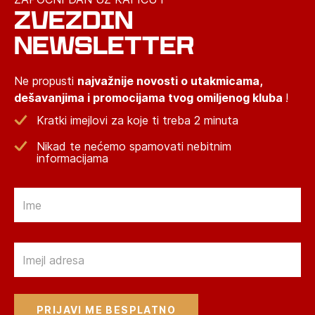
ZVEZDIN
NEWSLETTER
Ne propusti
najvažnije novosti o utakmicama,
dešavanjima i promocijama tvog omiljenog kluba
!
Kratki imejlovi za koje ti treba 2 minuta
Nikad te nećemo spamovati nebitnim
informacijama
Email
Email