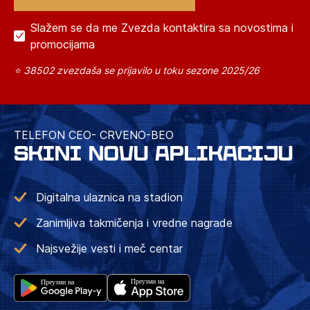
Slažem se da me Zvezda kontaktira sa novostima i
promocijama
⭐ 38502 zvezdaša se prijavilo u toku sezone 2025/26
TELEFON CEO- CRVENO-BEO
SKINI NOVU APLIKACIJU
Digitalna ulaznica na stadion
Zanimljiva takmičenja i vredne nagrade
Najsvežije vesti i meč centar