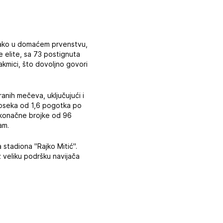
 kako u domaćem prvenstvu,
e elite, sa 73 postignuta
kmici, što dovoljno govori
anih mečeva, uključujući i
roseka od 1,6 pogotka po
o konačne brojke od 96
am.
 stadiona "Rajko Mitić".
 veliku podršku navijača