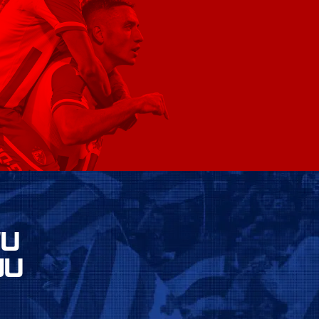
VU
JU