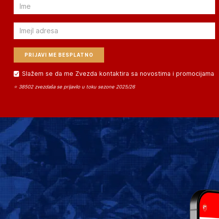
Email
Email
Slažem se da me Zvezda kontaktira sa novostima i promocijama
⭐ 38502 zvezdaša se prijavilo u toku sezone 2025/26