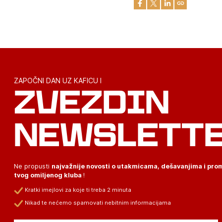
ZAPOČNI DAN UZ KAFICU I
ZVEZDIN
NEWSLETT
Ne propusti
najvažnije novosti o utakmicama, dešavanjima i pr
tvog omiljenog kluba
!
Kratki imejlovi za koje ti treba 2 minuta
Nikad te nećemo spamovati nebitnim informacijama