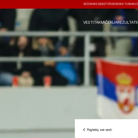
SEZONSKE 2026/27
STADIONSKA TURA
MUZ
VESTI
TAKMIČENJA
REZULTATI
Pogledaj sve vesti