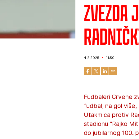
Zvezda j
Radničk
4.2.2025
11:50
Fudbaleri Crvene z
fudbal, na gol više
Utakmica protiv Rad
stadionu "Rajko Mit
do jubilarnog 100.