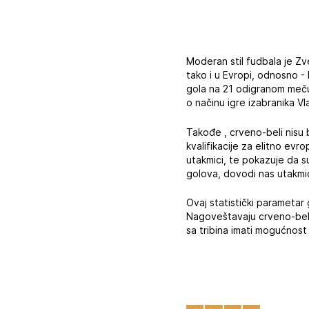
Moderan stil fudbala je Zv
tako i u Evropi, odnosno - 
gola na 21 odigranom meču
o načinu igre izabranika Vl
Takođe , crveno-beli nisu b
kvalifikacije za elitno e
utakmici, te pokazuje da s
golova, dovodi nas utakmic
Ovaj statistički parametar
Nagoveštavaju crveno-beli 
sa tribina imati mogućnost