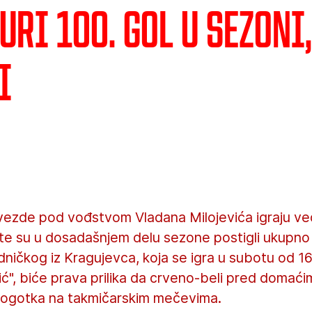
uri 100. gol u sezoni
i
vezde pod vođstvom Vladana Milojevića igraju ve
, te su u dosadašnjem delu sezone postigli ukupno
ničkog iz Kragujevca, koja se igra u subotu od 1
ić", biće prava prilika da crveno-beli pred domaći
 pogotka na takmičarskim mečevima.