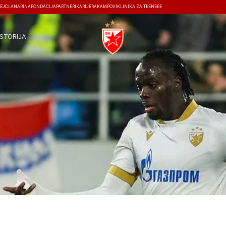
EJ
ČLANARINA
FONDACIJA
PARTNERI
KARIJERA
KAMPOVI
KLINIKA ZA TRENERE
ISTORIJA