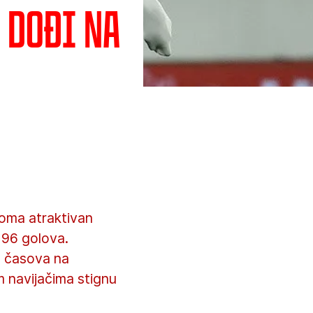
, dođi na
oma atraktivan
 96 golova.
6 časova na
m navijačima stignu