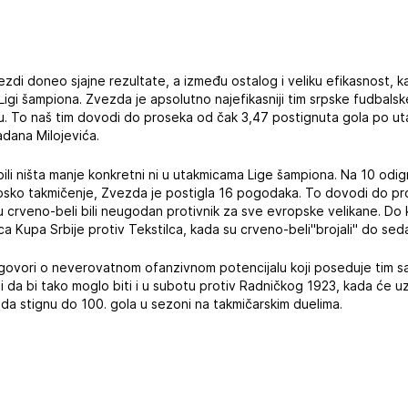
ezdi doneo sjajne rezultate, a između ostalog i veliku efikasnost,
Ligi šampiona. Zvezda je apsolutno najefikasniji tim srpske fudbalsk
. To naš tim dovodi do proseka od čak 3,47 postignuta gola po uta
adana Milojevića.
ili ništa manje konkretni ni u utakmicama Lige šampiona. Na 10 odigr
vropsko takmičenje, Zvezda je postigla 16 pogodaka. To dovodi do p
u crveno-beli bili neugodan protivnik za sve evropske velikane. D
a Kupa Srbije protiv Tekstilca, kada su crveno-beli"brojali" do sed
 govori o neverovatnom ofanzivnom potencijalu koji poseduje tim sa
da bi tako moglo biti i u subotu protiv Radničkog 1923, kada će uz
 da stignu do 100. gola u sezoni na takmičarskim duelima.