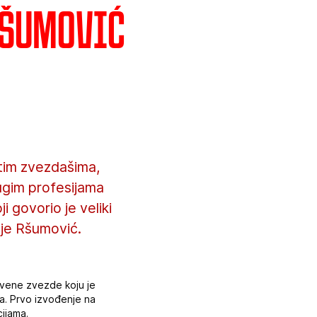
Ršumović
atim zvezdašima,
ugim profesijama
 govorio je veliki
oje Ršumović.
Crvene zvezde koju je
a. Prvo izvođenje na
ijama.