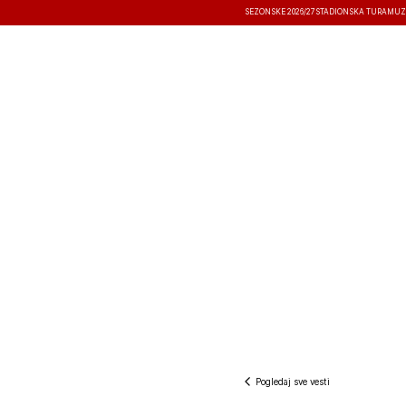
SEZONSKE 2026/27
STADIONSKA TURA
MUZ
VESTI
TAKMIČENJA
REZULTATI
Pogledaj sve vesti