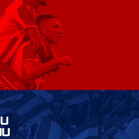
VU
JU