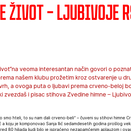
je život – Ljubivoje 
 život“na veoma interesantan način govori o pozn
 prema našem klubu prožetim kroz ostvarenje u dr
vrh, a ovoga puta o ljubavi prema crveno-beloj boji
nski zvezdaš i pisac stihova Zvedine himne – Ljubiv
to smo hteli, to su nam dali crveno-beli“ – čuveni su stihovi himne 
ć a koju je komponovao Sanja Ilić sedamdesetih godina prošlog vek
ed 80 hiljada ljudi bilo je ispraćeno nezapamćenim aplauzom i ovac