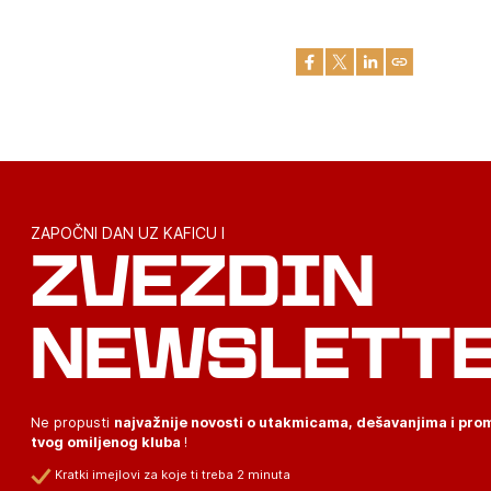
ZAPOČNI DAN UZ KAFICU I
ZVEZDIN
NEWSLETT
Ne propusti
najvažnije novosti o utakmicama, dešavanjima i pr
tvog omiljenog kluba
!
Kratki imejlovi za koje ti treba 2 minuta