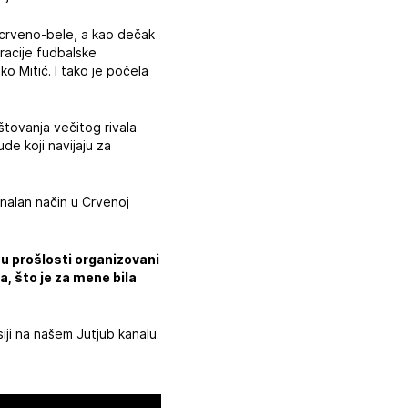
 crveno-bele, a kao dečak
racije fudbalske
o Mitić. I tako je počela
tovanja večitog rivala.
ude koji navijaju za
enalan način u Crvenoj
 u prošlosti organizovani
a, što je za mene bila
iji na našem Jutjub kanalu.