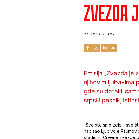
Zvezda 
8.9.2020
6:02
Emisija „Zvezda je
njihovim ljubavima
gde su dotakli sam 
srpski pesnik, isti
„Sve što smo želeli, sve š
napisao Ljubivoje Ršumovi
stadionu Crvene zvezde pr