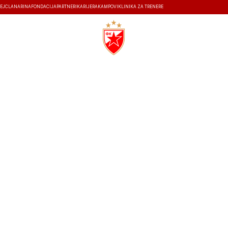
EJ
ČLANARINA
FONDACIJA
PARTNERI
KARIJERA
KAMPOVI
KLINIKA ZA TRENERE
ISTORIJA