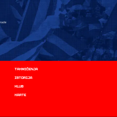
grade
Takmičenja
istorija
Klub
Karte