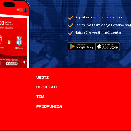
Digitalna ulaznica na stadion
Zanimljiva takmičenja i vredne na
Najsvežije vesti i meč centar
Vesti
rezultati
TIM
prodavnica