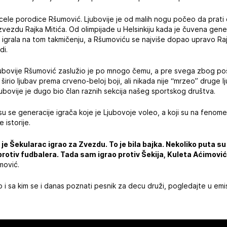
 cele porodice Ršumović. Ljubovije je od malih nogu počeo da prati
vezdu Rajka Mitića. Od olimpijade u Helsinkiju kada je čuvena gene
 igrala na tom takmičenju, a Ršumoviću se najviše dopao upravo Rajk
di.
 Ljubovije Ršumović zaslužio je po mnogo čemu, a pre svega zbog poš
 širio ljubav prema crveno-beloj boji, ali nikada nije “mrzeo” druge lj
jubovije je dugo bio član raznih sekcija našeg sportskog društva.
 su se generacije igrača koje je Ljubovoje voleo, a koji su na fenom
 istorije.
e Šekularac igrao za Zvezdu. To je bila bajka. Nekoliko puta su
 protiv fudbalera. Tada sam igrao protiv Šekija, Kuleta Aćimović
mović.
i sa kim se i danas poznati pesnik za decu druži, pogledajte u emis