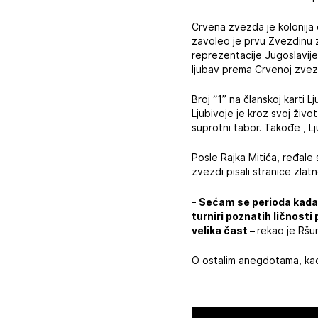
Crvena zvezda je kolonija
zavoleo je prvu Zvezdinu z
reprezentacije Jugoslavije
ljubav prema Crvenoj zvez
Broj “1” na članskoj karti
Ljubivoje je kroz svoj život
suprotni tabor. Takođe , L
Posle Rajka Mitića, ređale
zvezdi pisali stranice zlatne
- Sećam se perioda kada j
turniri poznatih ličnosti
velika čast –
rekao je Ršu
O ostalim anegdotama, kao 