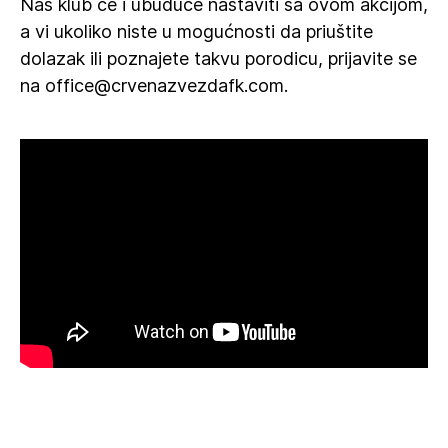
Naš klub će i ubuduće nastaviti sa ovom akcijom,
a vi ukoliko niste u mogućnosti da priuštite
dolazak ili poznajete takvu porodicu, prijavite se
na office@crvenazvezdafk.com.