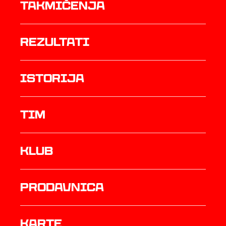
Takmičenja
rezultati
istorija
TIM
Klub
prodavnica
Karte