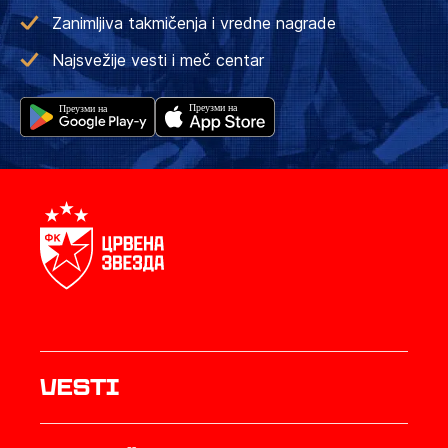
Zanimljiva takmičenja i vredne nagrade
Najsvežije vesti i meč centar
Vesti