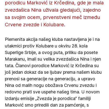
porodicu Marković iz Krčedina, gde je mala
zvezdašica Nina uživala gledajući, zajedno
sa svojim ocem, prvenstveni meč između
Crvene zvezde i Kolubare.
Plemenita akcija našeg kluba nastavljena je i na
utakmici protiv Kolubare u okviru 28. kola
Superlige Srbije, a ovog puta, priliku da posete
Marakanu, imali su velika zvezdašica Nina i njen
tata. Članovi porodice Marković iz Krčedina su
još jedan dokaz da se ljubav prema našem klubu
prenosi sa generacije na generaciju, a upravo
Nina od malih nogu obožava Crvenu zvezdu i
redovno prati sve uspehe našeg tima. U novom
izdanju emisije „Zvezda je porodica“ familiji
Marković smo priredili dan za pamćenje, s