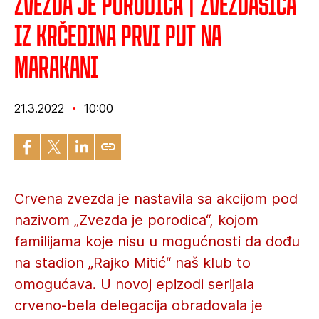
Zvezda je porodica | Zvezdašica
iz Krčedina prvi put na
Marakani
21.3.2022
10:00
Crvena zvezda je nastavila sa akcijom pod
nazivom „Zvezda je porodica“, kojom
familijama koje nisu u mogućnosti da dođu
na stadion „Rajko Mitić“ naš klub to
omogućava. U novoj epizodi serijala
crveno-bela delegacija obradovala je