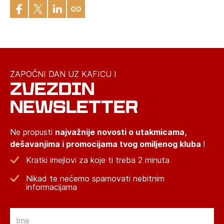
ZAPOČNI DAN UZ KAFICU I
ZVEZDIN
NEWSLETTER
Ne propusti
najvažnije novosti o utakmicama,
dešavanjima i promocijama tvog omiljenog kluba
!
Kratki imejlovi za koje ti treba 2 minuta
Nikad te nećemo spamovati nebitnim
informacijama
Email