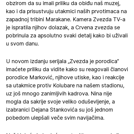
obzirom da su imali priliku da obiđu naš muzej,
kao i da prisustvuju utakmici naših prvotimaca na
zapadnoj tribini Marakane. Kamera Zvezda TV-a
je ispratila njihov dolazak, a Crvena zvezda se
pobrinula za apsolutno svaki detalj kako bi uživali
u svom danu.
U novom izdanju serijala „Zvezda je porodica“
imaćete priliku da vidite kako su reagovali članovi
porodice Marković, njihove utiske, kao i reakcije
sa utakmice protiv Kolubare na našem stadionu,
uz još mnogo zanimljivih kadrova. Nina nije
mogla da sakrije svoje veliko oduševljenje, a
izabranici Dejana Stankovića su još jednom
pobedom ulepšali veče svim navijačima.