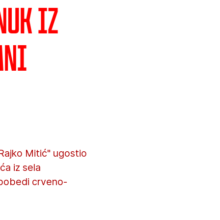
nuk iz
ani
Rajko Mitić" ugostio
ća iz sela
j pobedi crveno-