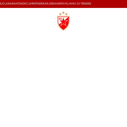
EJ
ČLANARINA
FONDACIJA
PARTNERI
KARIJERA
KAMPOVI
KLINIKA ZA TRENERE
ISTORIJA