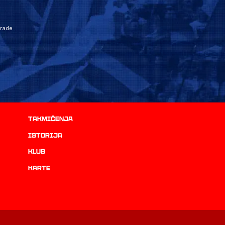
grade
Takmičenja
istorija
Klub
Karte