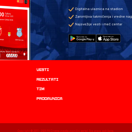
Digitalna ulaznica na stadion
Zanimljiva takmičenja i vredne na
Najsvežije vesti i meč centar
Vesti
rezultati
TIM
prodavnica
Copyright © 2011 -
2026
FK Crvena zvezda zvanični portal. Sva prava zadržana.