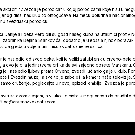
a akcijom "Zvezda je porodica" u kojoj porodicama koje nisu u mo
ljenog tima, naš klub to omogućava. Na meču polufinala nacionaln
ednu zvezdašku porodicu.
a Danijela i deka Pero bili su gosti našeg kluba na utakmici protiv 
izabranika Dejana Stankovića, dodatno je ulepšala njihov boravak na
ku da gledaju voljeni tim i nisu skidali osmehe sa lica.
 je nasledio od svog deke, koji je veliki zaljubljenik u crveno-bel
 a ovo je bila jedinstvena prilika da svi zajedno posete Marakanu. O
g je i nasledio ljubav prema Crvenoj zvezdi, učlanio ga je u klub. Po
osete i Zvezdin muzej, a sve to je zabeležila kamera naše televizije. 
lo samo druženje, pogledajte u novoj epizodi emisije "Zvezda je poro
aviti sa ovom akcijom, a vi ukoliko niste u mogućnosti da priuštite 
 office@crvenazvezdafk.com.