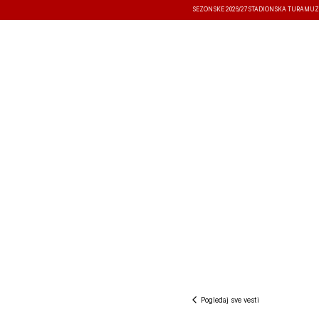
SEZONSKE 2026/27
STADIONSKA TURA
MUZ
VESTI
TAKMIČENJA
REZULTATI
Pogledaj sve vesti