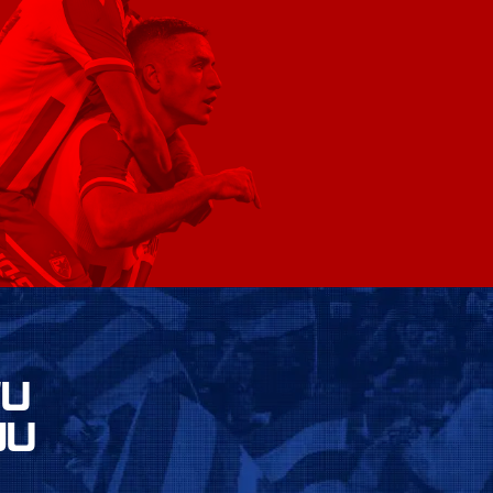
VU
JU