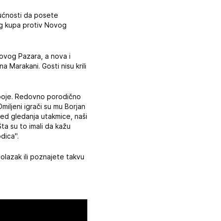
gućnosti da posete
og kupa protiv Novog
Novog Pazara, a nova i
 Marakani. Gosti nisu krili
e boje. Redovno porodično
miljeni igrači su mu Borjan
red gledanja utakmice, naši
Šta su to imali da kažu
dica".
dolazak ili poznajete takvu