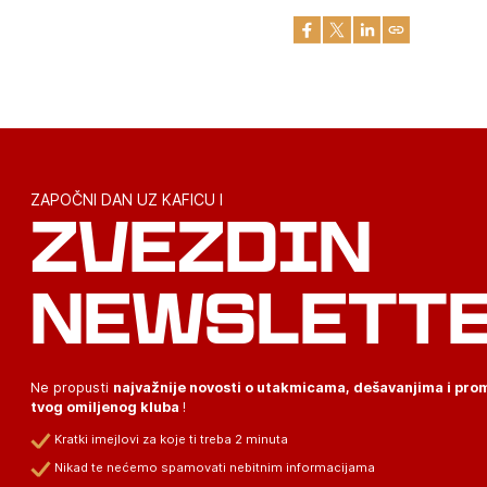
ZAPOČNI DAN UZ KAFICU I
ZVEZDIN
NEWSLETT
Ne propusti
najvažnije novosti o utakmicama, dešavanjima i pr
tvog omiljenog kluba
!
Kratki imejlovi za koje ti treba 2 minuta
Nikad te nećemo spamovati nebitnim informacijama