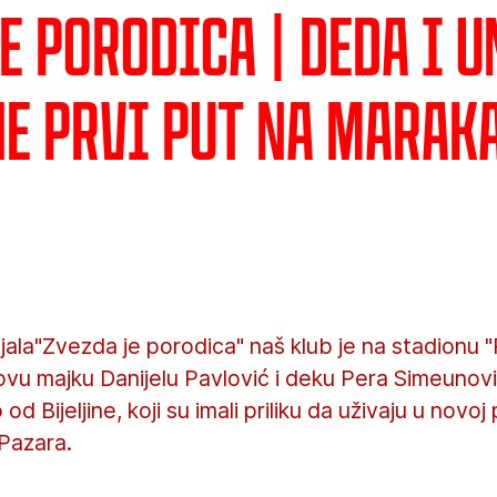
e porodica | Deda i u
ne prvi put na Marak
ijala"Zvezda je porodica" naš klub je na stadionu "
vu majku Danijelu Pavlović i deku Pera Simeunovi
d Bijeljine, koji su imali priliku da uživaju u novo
Pazara.