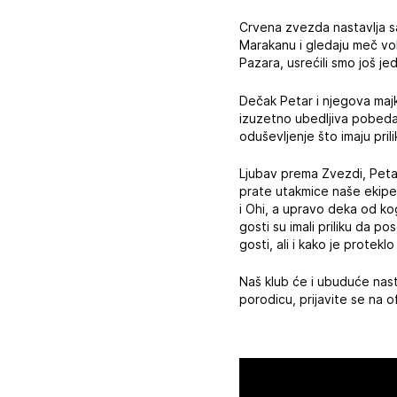
Crvena zvezda nastavlja s
Marakanu i gledaju meč vo
Pazara, usrećili smo još j
Dečak Petar i njegova majk
izuzetno ubedljiva pobeda 
oduševljenje što imaju prili
Ljubav prema Zvezdi, Petar
prate utakmice naše ekipe,
i Ohi, a upravo deka od ko
gosti su imali priliku da p
gosti, ali i kako je protek
Naš klub će i ubuduće nast
porodicu, prijavite se na