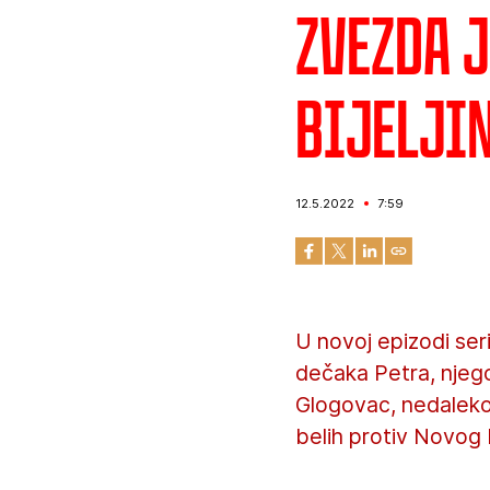
Zvezda j
Bijelji
12.5.2022
7:59
U novoj epizodi ser
dečaka Petra, njego
Glogovac, nedaleko o
belih protiv Novog 