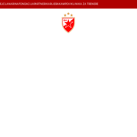
EJ
ČLANARINA
FONDACIJA
PARTNERI
KARIJERA
KAMPOVI
KLINIKA ZA TRENERE
ISTORIJA