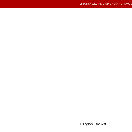
SEZONSKE 2026/27
STADIONSKA TURA
MUZ
VESTI
TAKMIČENJA
REZULTATI
Pogledaj sve vesti