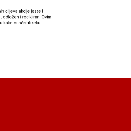
ciljeva akcije jeste i
 odložen i recikliran. Ovim
kako bi očistili reku