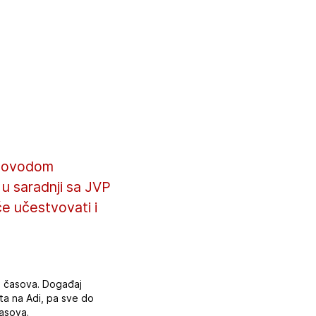
 povodom
u saradnji sa JVP
će učestvovati i
10 časova. Događaj
ta na Adi, pa sve do
časova.