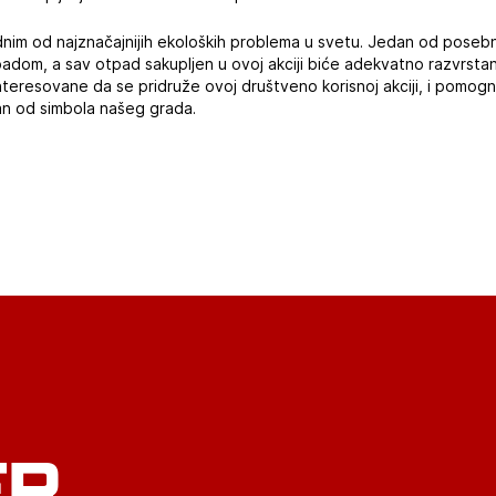
im od najznačajnijih ekoloških problema u svetu. Jedan od posebnih 
adom, a sav otpad sakupljen u ovoj akciji biće adekvatno razvrstan,
resovane da se pridruže ovoj društveno korisnoj akciji, i pomognu 
an od simbola našeg grada.
ER