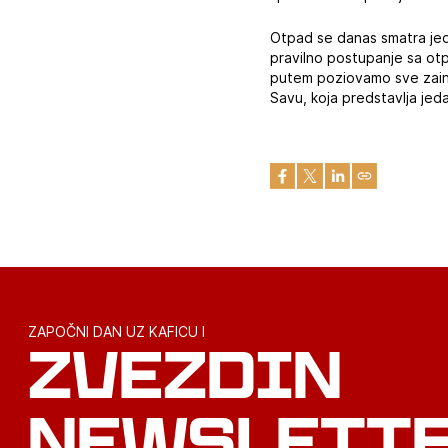
Otpad se danas smatra jedn
pravilno postupanje sa otp
putem poziovamo sve zainte
Savu, koja predstavlja jed
ZAPOČNI DAN UZ KAFICU I
ZVEZDIN
NEWSLETT