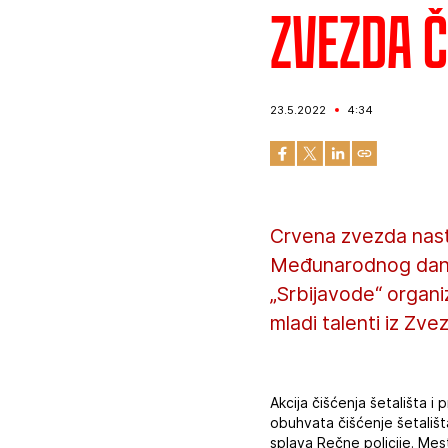
Zvezda č
23.5.2022
4:34
Crvena zvezda nast
Međunarodnog dana r
„Srbijavode“ organiz
mladi talenti iz Zv
Akcija čišćenja šetališta 
obuhvata čišćenje šetališ
splava Rečne policije. Mes