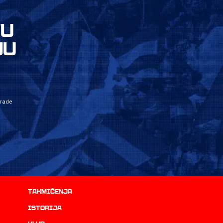
VU
JU
grade
Takmičenja
istorija