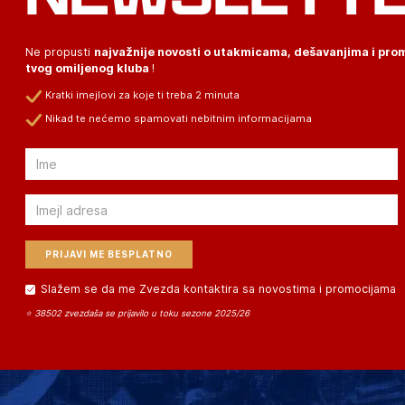
Ne propusti
najvažnije novosti o utakmicama, dešavanjima i pr
tvog omiljenog kluba
!
Kratki imejlovi za koje ti treba 2 minuta
Nikad te nećemo spamovati nebitnim informacijama
Email
Email
Slažem se da me Zvezda kontaktira sa novostima i promocijama
⭐ 38502 zvezdaša se prijavilo u toku sezone 2025/26