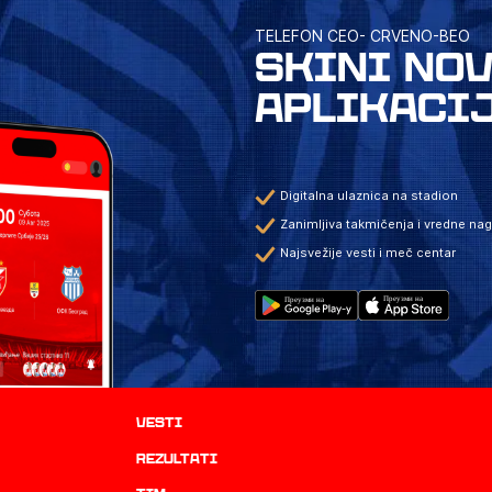
TELEFON CEO- CRVENO-BEO
SKINI NO
APLIKACI
Digitalna ulaznica na stadion
Zanimljiva takmičenja i vredne na
Najsvežije vesti i meč centar
Vesti
rezultati