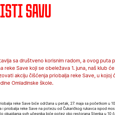
isti Savu
avlja sa društveno korisnim radom, a ovog puta
eke Save koji se obeležava 1. juna, naš klub će 
ovati akciju čišćenja priobalja reke Save, u kojoj 
ezdine Omladinske škole.
i priobalja reke Save biće održana u petak, 27. maja sa početkom u 
ta i priobalja reke Save na potezu od Čukaričkog rukavca ispod mos
to okupljanja svih učesnika biće potez oko restorana Stenka u 10 