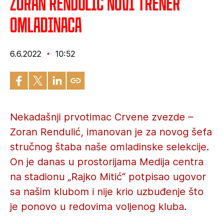
Zoran Rendulić novi trener
omladinaca
6.6.2022
10:52
Nekadašnji prvotimac Crvene zvezde –
Zoran Rendulić, imanovan je za novog šefa
stručnog štaba naše omladinske selekcije.
On je danas u prostorijama Medija centra
na stadionu „Rajko Mitić“ potpisao ugovor
sa našim klubom i nije krio uzbuđenje što
je ponovo u redovima voljenog kluba.