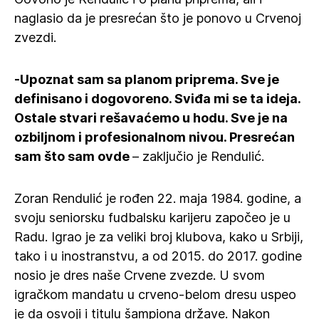
naglasio da je presrećan što je ponovo u Crvenoj
zvezdi.
-Upoznat sam sa planom priprema. Sve je
definisano i dogovoreno. Sviđa mi se ta ideja.
Ostale stvari rešavaćemo u hodu. Sve je na
ozbiljnom i profesionalnom nivou. Presrećan
sam što sam ovde
– zaključio je Rendulić.
Zoran Rendulić je rođen 22. maja 1984. godine, a
svoju seniorsku fudbalsku karijeru započeo je u
Radu. Igrao je za veliki broj klubova, kako u Srbiji,
tako i u inostranstvu, a od 2015. do 2017. godine
nosio je dres naše Crvene zvezde. U svom
igračkom mandatu u crveno-belom dresu uspeo
je da osvoji i titulu šampiona države. Nakon