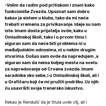
-Volim da radim pod pritiskom i znam kako
funkcioniše Zvezda. Upoznat sam dobro
kakav je sistem u klubu, tako da mi neće
trebati vremena za privikavanje. Ideje su nam
iste. Imam dosta prijatelja ovde, kako u
Omladinskoj školi, tako i u prvom timu i
siguran sam da neće biti problema ni u
međuljudskim odnosima, ni u nekim drugim
stvarima. Došao sam ovde da napredujem ,a
siguran sam da nema boljeg mesta na svetu
za napredovanje od Crvene zvezde. Imam
saradnike oko sebe, i u Omladinskoj školi, ali i
u Grafičaru koji će mi pružiti podršku. Uz njih
ću usavršiti svoje trenersko iskustvo.
Rekao je Rendulić da je titula uvek cilj, ali i