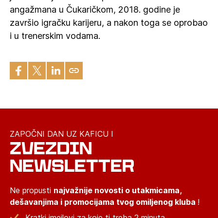
angažmana u Čukaričkom, 2018. godine je
završio igračku karijeru, a nakon toga se oprobao
i u trenerskim vodama.
ZAPOČNI DAN UZ KAFICU I
ZVEZDIN
NEWSLETTER
Ne propusti
najvažnije novosti o utakmicama,
dešavanjima i promocijama tvog omiljenog kluba
!
Kratki imejlovi za koje ti treba 2 minuta