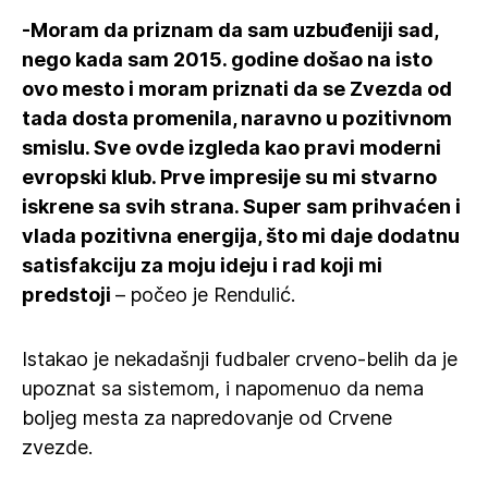
-Moram da priznam da sam uzbuđeniji sad,
nego kada sam 2015. godine došao na isto
ovo mesto i moram priznati da se Zvezda od
tada dosta promenila, naravno u pozitivnom
smislu. Sve ovde izgleda kao pravi moderni
evropski klub. Prve impresije su mi stvarno
iskrene sa svih strana. Super sam prihvaćen i
vlada pozitivna energija, što mi daje dodatnu
satisfakciju za moju ideju i rad koji mi
predstoji
– počeo je Rendulić.
Istakao je nekadašnji fudbaler crveno-belih da je
upoznat sa sistemom, i napomenuo da nema
boljeg mesta za napredovanje od Crvene
zvezde.