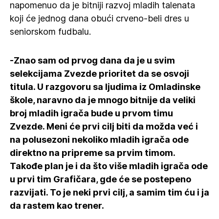
napomenuo da je bitniji razvoj mladih talenata
koji će jednog dana obući crveno-beli dres u
seniorskom fudbalu.
-Znao sam od prvog dana da je u svim
selekcijama Zvezde prioritet da se osvoji
titula. U razgovoru sa ljudima iz Omladinske
škole, naravno da je mnogo bitnije da veliki
broj mladih igrača bude u prvom timu
Zvezde. Meni će prvi cilj biti da možda već i
na polusezoni nekoliko mladih igrača ode
direktno na pripreme sa prvim timom.
Takođe plan je i da što više mladih igrača ode
u prvi tim Grafičara, gde će se postepeno
razvijati. To je neki prvi cilj, a samim tim ću i ja
da rastem kao trener.