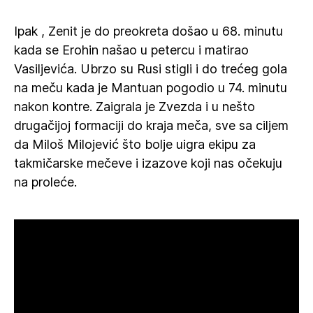
Ipak , Zenit je do preokreta došao u 68. minutu
kada se Erohin našao u petercu i matirao
Vasiljevića. Ubrzo su Rusi stigli i do trećeg gola
na meču kada je Mantuan pogodio u 74. minutu
nakon kontre. Zaigrala je Zvezda i u nešto
drugačijoj formaciji do kraja meča, sve sa ciljem
da Miloš Milojević što bolje uigra ekipu za
takmičarske mečeve i izazove koji nas očekuju
na proleće.