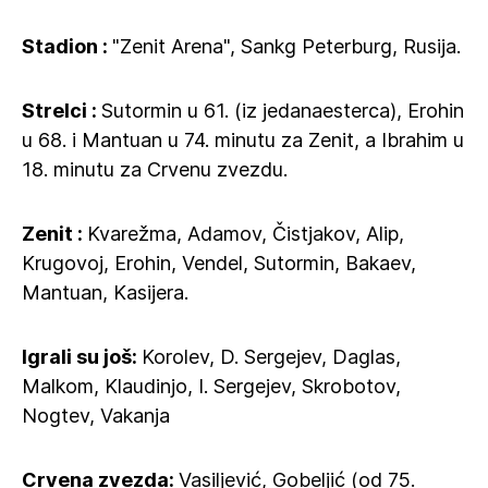
Stadion :
"Zenit Arena", Sankg Peterburg, Rusija.
Strelci :
Sutormin u 61. (iz jedanaesterca), Erohin
u 68. i Mantuan u 74. minutu za Zenit, a Ibrahim u
18. minutu za Crvenu zvezdu.
Zenit :
Kvarežma, Adamov, Čistjakov, Alip,
Krugovoj, Erohin, Vendel, Sutormin, Bakaev,
Mantuan, Kasijera.
Igrali su još:
Korolev, D. Sergejev, Daglas,
Malkom, Klaudinjo, I. Sergejev, Skrobotov,
Nogtev, Vakanja
Crvena zvezda:
Vasiljević, Gobeljić (od 75.