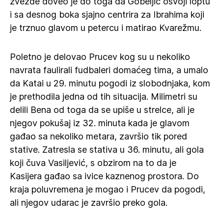
zvezde doveo je do toga da Gobeljić osvoji loptu
i sa desnog boka sjajno centrira za Ibrahima koji
je trznuo glavom u petercu i matirao Kvarežmu.
Poletno je delovao Prucev kog su u nekoliko
navrata faulirali fudbaleri domaćeg tima, a umalo
da Katai u 29. minutu pogodi iz slobodnjaka, kom
je prethodila jedna od tih situacija. Milimetri su
delili Bena od toga da se upiše u strelce, ali je
njegov pokušaj iz 32. minuta kada je glavom
gađao sa nekoliko metara, završio tik pored
stative. Zatresla se stativa u 36. minutu, ali gola
koji čuva Vasiljević, s obzirom na to da je
Kasijera gađao sa ivice kaznenog prostora. Do
kraja poluvremena je mogao i Prucev da pogodi,
ali njegov udarac je završio preko gola.