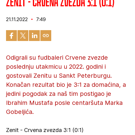
Zenit - Crvena zvezda 3:1 (0:1)
21.11.2022
7:49
Odigrali su fudbaleri Crvene zvezde
poslednju utakmicu u 2022. godini i
gostovali Zenitu u Sankt Peterburgu.
Konačan rezultat bio je 3:1 za domaćina, a
jedini pogodak za naš tim postigao je
Ibrahim Mustafa posle centaršuta Marka
Gobeljića.
Zenit - Crvena zvezda 3:1 (0:1)