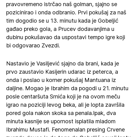
pravovremeno istrčao naš golman, sjajno se
pozicinirao i onda odbranio. Prvi pokušaj za naš
tim dogodio se u 13. minutu kada je Gobeljić
gađao preko gola, a Prucev dodavanjima u
dubinu pokušavao da uspostavi tempo igre koji
bi odgovarao Zvezdi.
Nastavio je Vasiljević sjajno da brani, kada je
prvo zaustavio Kasijerin udarac iz peterca, a
onda i poslao u korner pokušaj Mantuana iz
daljine. Mogao je Ibrahim da pogodi u 21. minutu
posle centaršuta Srnića koji je na ovom meču
igrao na poziciji levog beka, ali je lopta završila
pored gola nakon skoka sa penala.Ipak, dva
minuta kasnije se upornost isplatila mladom
Ibrahimu Mustafi. Fenomenalan presing Crvene