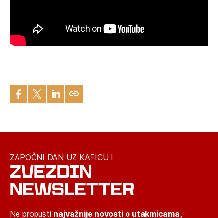
ZAPOČNI DAN UZ KAFICU I
ZVEZDIN
NEWSLETTER
Ne propusti
najvažnije novosti o utakmicama,