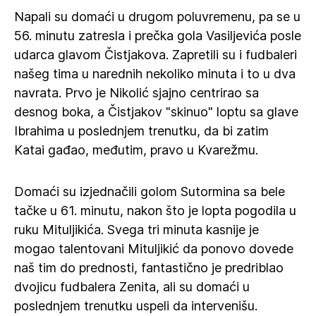
Napali su domaći u drugom poluvremenu, pa se u
56. minutu zatresla i prečka gola Vasiljevića posle
udarca glavom Čistjakova. Zapretili su i fudbaleri
našeg tima u narednih nekoliko minuta i to u dva
navrata. Prvo je Nikolić sjajno centrirao sa
desnog boka, a Čistjakov "skinuo" loptu sa glave
Ibrahima u poslednjem trenutku, da bi zatim
Katai gađao, međutim, pravo u Kvarežmu.
Domaći su izjednačili golom Sutormina sa bele
tačke u 61. minutu, nakon što je lopta pogodila u
ruku Mituljikića. Svega tri minuta kasnije je
mogao talentovani Mituljikić da ponovo dovede
naš tim do prednosti, fantastično je predriblao
dvojicu fudbalera Zenita, ali su domaći u
poslednjem trenutku uspeli da intervenišu.