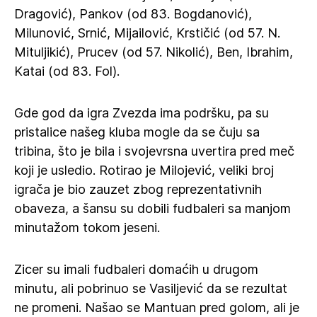
Dragović), Pankov (od 83. Bogdanović),
Milunović, Srnić, Mijailović, Krstičić (od 57. N.
Mituljikić), Prucev (od 57. Nikolić), Ben, Ibrahim,
Katai (od 83. Fol).
Gde god da igra Zvezda ima podršku, pa su
pristalice našeg kluba mogle da se čuju sa
tribina, što je bila i svojevrsna uvertira pred meč
koji je usledio. Rotirao je Milojević, veliki broj
igrača je bio zauzet zbog reprezentativnih
obaveza, a šansu su dobili fudbaleri sa manjom
minutažom tokom jeseni.
Zicer su imali fudbaleri domaćih u drugom
minutu, ali pobrinuo se Vasiljević da se rezultat
ne promeni. Našao se Mantuan pred golom, ali je