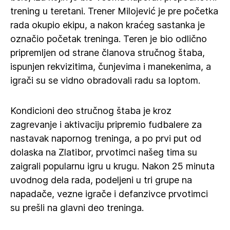
trening u teretani. Trener Milojević je pre početka
rada okupio ekipu, a nakon kraćeg sastanka je
označio početak treninga. Teren je bio odlično
pripremljen od strane članova stručnog štaba,
ispunjen rekvizitima, čunjevima i manekenima, a
igrači su se vidno obradovali radu sa loptom.
Kondicioni deo stručnog štaba je kroz
zagrevanje i aktivaciju pripremio fudbalere za
nastavak napornog treninga, a po prvi put od
dolaska na Zlatibor, prvotimci našeg tima su
zaigrali popularnu igru u krugu. Nakon 25 minuta
uvodnog dela rada, podeljeni u tri grupe na
napadače, vezne igrače i defanzivce prvotimci
su prešli na glavni deo treninga.