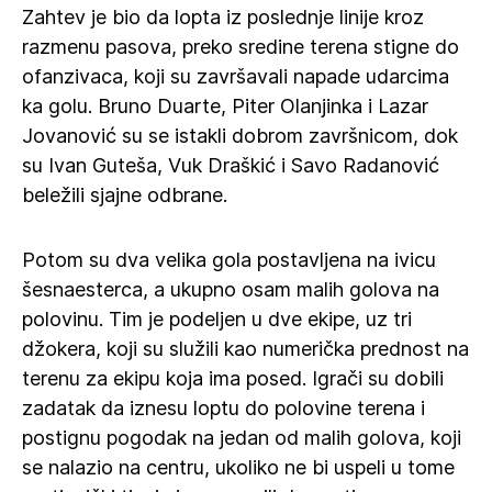
Zahtev je bio da lopta iz poslednje linije kroz
razmenu pasova, preko sredine terena stigne do
ofanzivaca, koji su završavali napade udarcima
ka golu. Bruno Duarte, Piter Olanjinka i Lazar
Jovanović su se istakli dobrom završnicom, dok
su Ivan Guteša, Vuk Draškić i Savo Radanović
beležili sjajne odbrane.
Potom su dva velika gola postavljena na ivicu
šesnaesterca, a ukupno osam malih golova na
polovinu. Tim je podeljen u dve ekipe, uz tri
džokera, koji su služili kao numerička prednost na
terenu za ekipu koja ima posed. Igrači su dobili
zadatak da iznesu loptu do polovine terena i
postignu pogodak na jedan od malih golova, koji
se nalazio na centru, ukoliko ne bi uspeli u tome