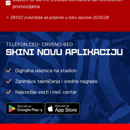
promocijama
⭐ 38502 zvezdaša se prijavilo u toku sezone 2025/26
TELEFON CEO- CRVENO-BEO
SKINI NOVU APLIKACIJU
Digitalna ulaznica na stadion
Zanimljiva takmičenja i vredne nagrade
Najsvežije vesti i meč centar