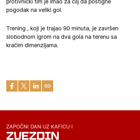
protivnički tim je imao za cilj da postigne
pogodak na veliki gol.
Trening , koji je trajao 90 minuta, je završen
slobodnom igrom na dva gola na terenu sa
kraćim dimenzijama.
ZAPOČNI DAN UZ KAFICU I
ZVEZDIN