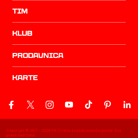
TIM
Klub
prodavnica
Karte
Copyright © 2011 -
2026
FK Crvena zvezda zvanični portal. Sva
prava zadržana.