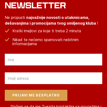
NEWSLETTER
Ne propusti
najvažnije novosti o utakmicama,
dešavanjima i promocijama tvog omiljenog kluba
!
Kratki imejlovi za koje ti treba 2 minuta
Nikad te nećemo spamovati nebitnim
informacijama
Email
Email
Slažem se da me Zvezda kontaktira sa novostima i