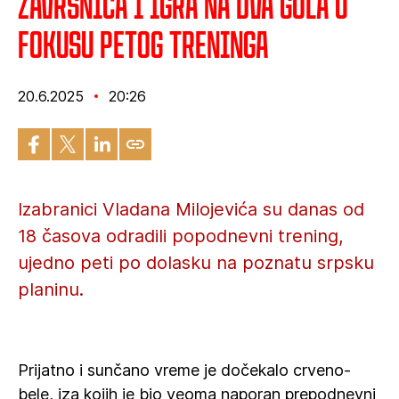
Završnica i igra na dva gola u
fokusu petog treninga
20.6.2025
20:26
Izabranici Vladana Milojevića su danas od
18 časova odradili popodnevni trening,
ujedno peti po dolasku na poznatu srpsku
planinu.
Prijatno i sunčano vreme je dočekalo crveno-
bele, iza kojih je bio veoma naporan prepodnevni