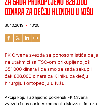
Za sada prikupljeno 828.000
dinara za Dečju kliniku u Nišu
30.10.2019
10:20
FK Crvena zvezda sa ponosom ističe da je
na utakmici sa TSC-om prikupljeno još
351.000 dinara i da smo za sada sakupili
čak 828.000 dinara za Kliniku za dečju
hirurgiju i ortopediju u Nišu!
Akcija koju su zajedno pokrenuli FK Crvena
zvezda i naš partner kompanija Mozzart ima za