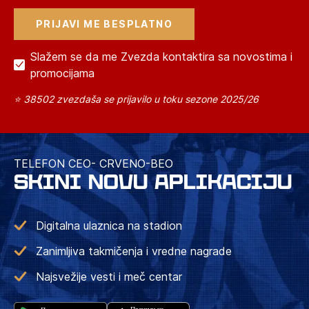
Slažem se da me Zvezda kontaktira sa novostima i
promocijama
⭐ 38502 zvezdaša se prijavilo u toku sezone 2025/26
TELEFON CEO- CRVENO-BEO
SKINI NOVU APLIKACIJU
Digitalna ulaznica na stadion
Zanimljiva takmičenja i vredne nagrade
Najsvežije vesti i meč centar