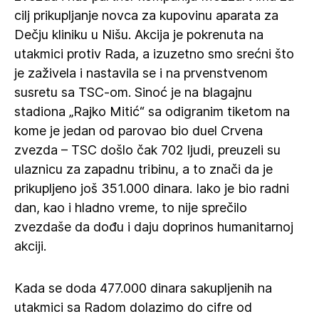
cilj prikupljanje novca za kupovinu aparata za
Dečju kliniku u Nišu. Akcija je pokrenuta na
utakmici protiv Rada, a izuzetno smo srećni što
je zaživela i nastavila se i na prvenstvenom
susretu sa TSC-om. Sinoć je na blagajnu
stadiona „Rajko Mitić“ sa odigranim tiketom na
kome je jedan od parovao bio duel Crvena
zvezda – TSC došlo čak 702 ljudi, preuzeli su
ulaznicu za zapadnu tribinu, a to znači da je
prikupljeno još 351.000 dinara. Iako je bio radni
dan, kao i hladno vreme, to nije sprečilo
zvezdaše da dođu i daju doprinos humanitarnoj
akciji.
Kada se doda 477.000 dinara sakupljenih na
utakmici sa Radom dolazimo do cifre od