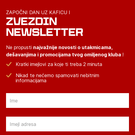
ZAPOČNI DAN UZ KAFICU I
ZVEZDIN
NEWSLETTER
Ne propusti
najvažnije novosti o utakmicama,
dešavanjima i promocijama tvog omiljenog kluba
!
Kratki imejlovi za koje ti treba 2 minuta
Nikad te nećemo spamovati nebitnim
informacijama
Email
Email