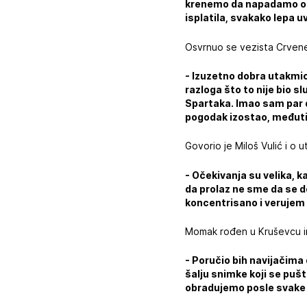
krenemo da napadamo od 
isplatila, svakako lepa u
Osvrnuo se vezista Crvene
- Izuzetno dobra utakmic
razloga što to nije bio sl
Spartaka. Imao sam par 
pogodak izostao, međutim
Govorio je Miloš Vulić i o 
- Očekivanja su velika, k
da prolaz ne sme da se 
koncentrisano i verujem 
Momak rođen u Kruševcu im
- Poručio bih navijačima
šalju snimke koji se puš
obradujemo posle svak