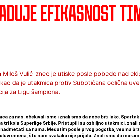
Raduje efikasnost ti
a Miloš Vulić izneo je utiske posle pobede nad e
takao da je utakmica protiv Subotičana odlična uv
cija za Ligu šampiona.
mica za nas, očekivali smo i znali smo da neće biti lako. Spartak 
va tri kola Superlige Srbije. Pristupili su ozbiljno utakmici, zna
o nadmetati sa nama. Međutim posle prvog pogotka, veoma brzo
 poluvremena, što nam svakako nije prijalo. Znali smo da moram