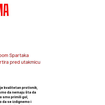
ma
kipom Spartaka
ertira pred utakmicu
je kvalitetan protivnik,
li smo da nemaju šta da
 smo primili gol,
o da se izdignemo i