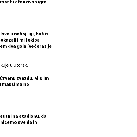
nost i ofanzivna igra
va u našoj ligi, baš iz
okazali i mi i ekipa
em dva gola. Večeras je
ekuje u utorak.
te Crvenu zvezdu. Mislim
cu maksimalno
sutni na stadionu, da
inićemo sve da ih