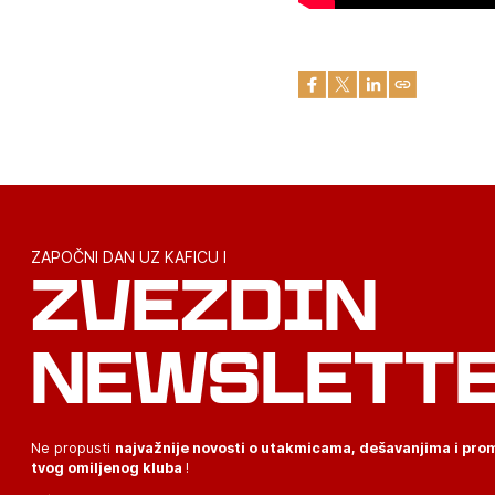
ZAPOČNI DAN UZ KAFICU I
ZVEZDIN
NEWSLETT
Ne propusti
najvažnije novosti o utakmicama, dešavanjima i pr
tvog omiljenog kluba
!