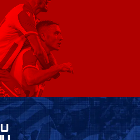
VU
JU