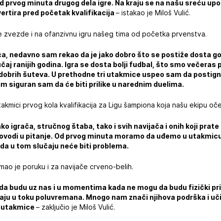
prvog minuta drugog dela igre. Na kraju se na našu sreću upor
vertira pred početak kvalifikacija
– istakao je Miloš Vulić.
 zvezde i na ofanzivnu igru našeg tima od početka prvenstva.
a, nedavno sam rekao da je jako dobro što se postiže dosta golo
učaj ranijih godina. Igra se dosta bolji fudbal, što smo večeras p
dobrih šuteva. U prethodne tri utakmice uspeo sam da postign
 siguran sam da će biti prilike u narednim duelima.
utakmici prvog kola kvalifikacija za Ligu šampiona koja našu ekipu oč
ako igrača, stručnog štaba, tako i svih navijača i onih koji pra
dovodi u pitanje. Od prvog minuta moramo da uđemo u utakmi
da u tom slučaju neće biti problema.
ao je poruku i za navijače crveno-belih.
 da budu uz nas i u momentima kada ne mogu da budu fizički pri
taju u toku poluvremana. Mnogo nam znači njihova podrška i uč
e utakmice
– zaključio je Miloš Vulić.