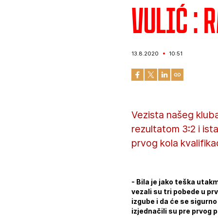
Vulić : 
13.8.2020
10:51
Vezista našeg klub
rezultatom 3:2 i is
prvog kola kvalifika
- Bila je jako teška utak
vezali su tri pobede u pr
izgube i da će se sigurn
izjednačili su pre prvog