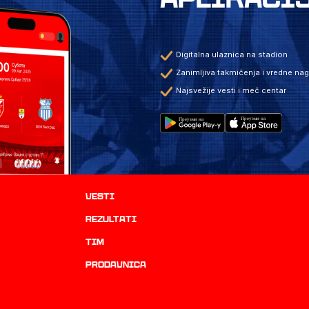
Digitalna ulaznica na stadion
Zanimljiva takmičenja i vredne na
Najsvežije vesti i meč centar
Vesti
rezultati
TIM
prodavnica