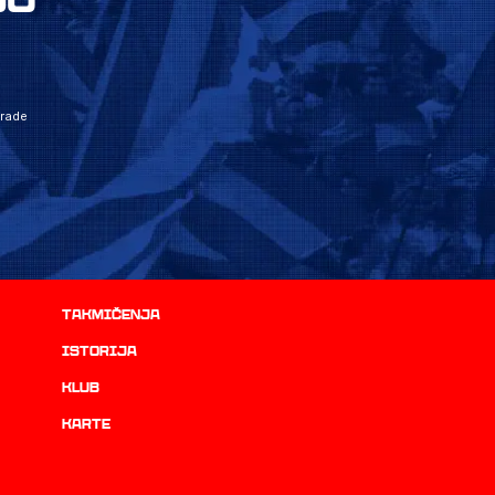
grade
Takmičenja
istorija
Klub
Karte