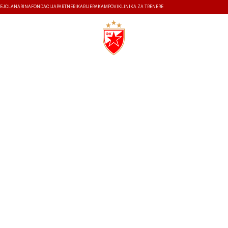
EJ
ČLANARINA
FONDACIJA
PARTNERI
KARIJERA
KAMPOVI
KLINIKA ZA TRENERE
ISTORIJA