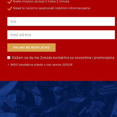
Kratki imejlovi za koje ti treba 2 minuta
Nikad te nećemo spamovati nebitnim informacijama
Email
Email
Slažem se da me Zvezda kontaktira sa novostima i promocijama
⭐ 38502 zvezdaša se prijavilo u toku sezone 2025/26