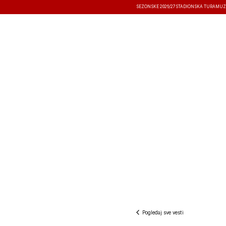
SEZONSKE 2026/27
STADIONSKA TURA
MUZ
VESTI
TAKMIČENJA
REZULTATI
Pogledaj sve vesti