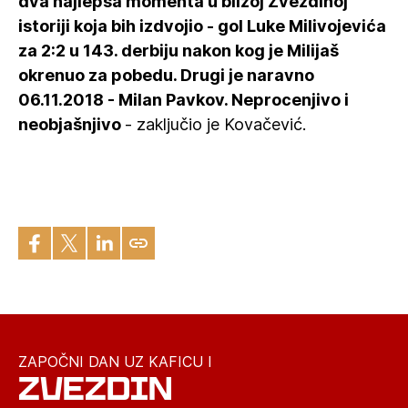
dva najlepša momenta u bližoj Zvezdinoj
istoriji koja bih izdvojio - gol Luke Milivojevića
za 2:2 u 143. derbiju nakon kog je Milijaš
okrenuo za pobedu. Drugi je naravno
06.11.2018 - Milan Pavkov. Neprocenjivo i
neobjašnjivo
- zaključio je Kovačević.
ZAPOČNI DAN UZ KAFICU I
ZVEZDIN