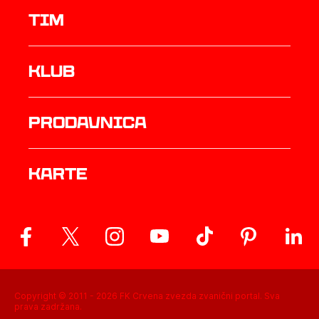
TIM
Klub
prodavnica
Karte
Copyright © 2011 -
2026
FK Crvena zvezda zvanični portal. Sva
prava zadržana.