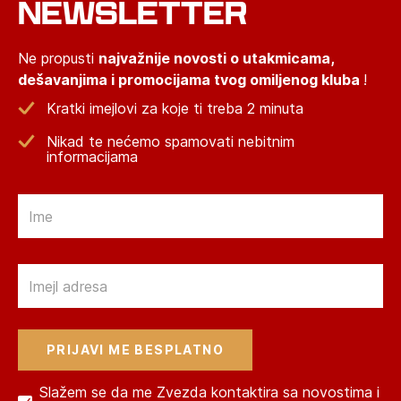
NEWSLETTER
Ne propusti
najvažnije novosti o utakmicama,
dešavanjima i promocijama tvog omiljenog kluba
!
Kratki imejlovi za koje ti treba 2 minuta
Nikad te nećemo spamovati nebitnim
informacijama
Email
Email
Slažem se da me Zvezda kontaktira sa novostima i