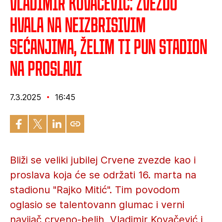
Vladimir Kovačević: Zvezdo
hvala na neizbrisivim
sećanjima, želim ti pun stadion
na proslavi
7.3.2025
16:45
Bliži se veliki jubilej Crvene zvezde kao i
proslava koja će se održati 16. marta na
stadionu "Rajko Mitić". Tim povodom
oglasio se talentovann glumac i verni
navijač crveno-belih, Vladimir Kovačević i