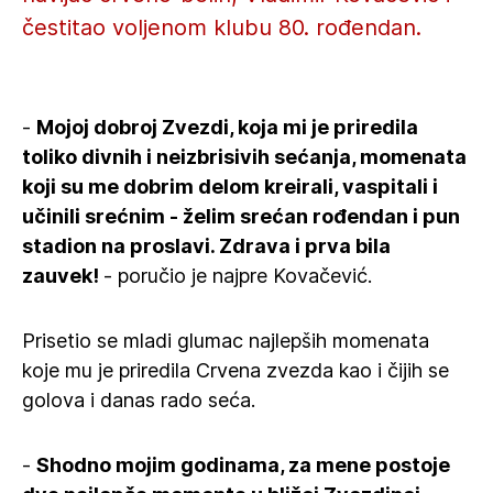
čestitao voljenom klubu 80. rođendan.
-
Mojoj dobroj Zvezdi, koja mi je priredila
toliko divnih i neizbrisivih sećanja, momenata
koji su me dobrim delom kreirali, vaspitali i
učinili srećnim - želim srećan rođendan i pun
stadion na proslavi. Zdrava i prva bila
zauvek!
- poručio je najpre Kovačević.
Prisetio se mladi glumac najlepših momenata
koje mu je priredila Crvena zvezda kao i čijih se
golova i danas rado seća.
-
Shodno mojim godinama, za mene postoje