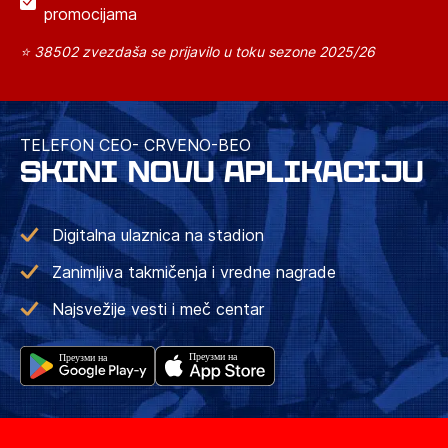
promocijama
⭐ 38502 zvezdaša se prijavilo u toku sezone 2025/26
TELEFON CEO- CRVENO-BEO
SKINI NOVU APLIKACIJU
Digitalna ulaznica na stadion
Zanimljiva takmičenja i vredne nagrade
Najsvežije vesti i meč centar