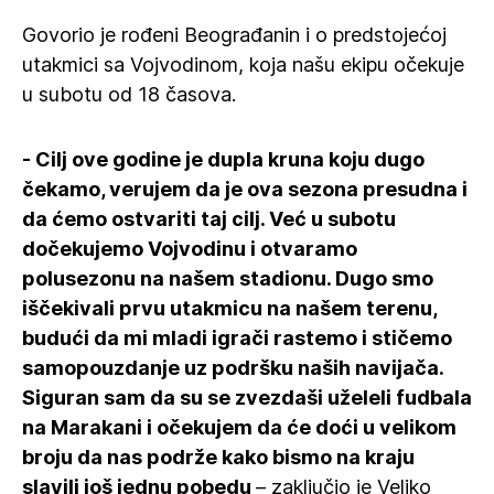
Govorio je rođeni Beograđanin i o predstojećoj
utakmici sa Vojvodinom, koja našu ekipu očekuje
u subotu od 18 časova.
- Cilj ove godine je dupla kruna koju dugo
čekamo, verujem da je ova sezona presudna i
da ćemo ostvariti taj cilj. Već u subotu
dočekujemo Vojvodinu i otvaramo
polusezonu na našem stadionu. Dugo smo
iščekivali prvu utakmicu na našem terenu,
budući da mi mladi igrači rastemo i stičemo
samopouzdanje uz podršku naših navijača.
Siguran sam da su se zvezdaši uželeli fudbala
na Marakani i očekujem da će doći u velikom
broju da nas podrže kako bismo na kraju
slavili još jednu pobedu
– zaključio je Veljko