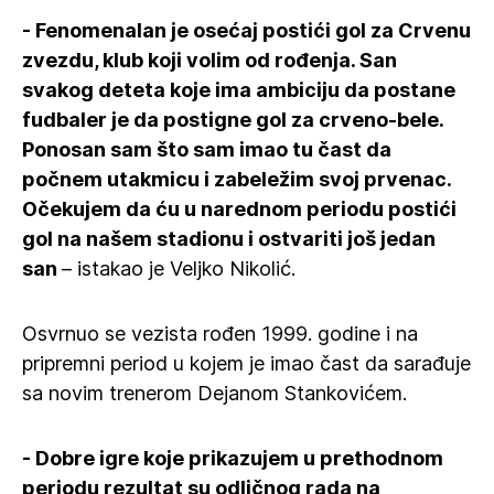
- Fenomenalan je osećaj postići gol za Crvenu
zvezdu, klub koji volim od rođenja. San
svakog deteta koje ima ambiciju da postane
fudbaler je da postigne gol za crveno-bele.
Ponosan sam što sam imao tu čast da
počnem utakmicu i zabeležim svoj prvenac.
Očekujem da ću u narednom periodu postići
gol na našem stadionu i ostvariti još jedan
san
– istakao je Veljko Nikolić.
Osvrnuo se vezista rođen 1999. godine i na
pripremni period u kojem je imao čast da sarađuje
sa novim trenerom Dejanom Stankovićem.
- Dobre igre koje prikazujem u prethodnom
periodu rezultat su odličnog rada na