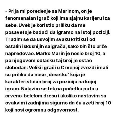
- Prija mi poređenje sa Marinom, on je
fenomenalan igrač koji ima sjajnu karijeru iza
sebe. Uvek je koristio priliku da me
posavetuje budući da igramo na istoj poziciji.
Trudim se da usvojim svaku kritiku i od
ostalih iskusnijih saigrača, kako bih što brže
napredovao. Marko Marin je nosio broj 10, a
po njegovom odlasku taj broj je ostao
slobodan. Veliki igrači u Crvenoj zvezdi imali
su priliku da nose „desetku“ koja je
karakterističan broj za poziciju na kojoj
igram. Nalazim se tek na početku puta u
crveno-belelom dresu i ukoliko nastavim sa
ovakvim izadnjima sigurno da ću uzeti broj 10
koji nosi ogromnu odgovornost.