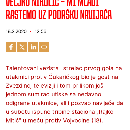
Veljko Nikolić – Mi mladi
rastemo uz podršku navijača
18.2.2020
12:56
Talentovani vezista i strelac prvog gola na
utakmici protiv Čukaričkog bio je gost na
Zvezdinoj televiziji i tom prilikom još
jednom sumirao utiske sa nedavno
odigrane utakmice, ali i pozvao navijače da
u subotu ispune tribine stadiona „Rajko
Mitić“ u meču protiv Vojvodine (18).