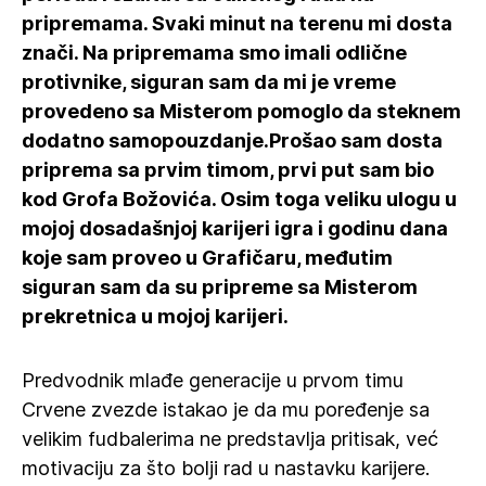
pripremama. Svaki minut na terenu mi dosta
znači. Na pripremama smo imali odlične
protivnike, siguran sam da mi je vreme
provedeno sa Misterom pomoglo da steknem
dodatno samopouzdanje.Prošao sam dosta
priprema sa prvim timom, prvi put sam bio
kod Grofa Božovića. Osim toga veliku ulogu u
mojoj dosadašnjoj karijeri igra i godinu dana
koje sam proveo u Grafičaru, međutim
siguran sam da su pripreme sa Misterom
prekretnica u mojoj karijeri.
Predvodnik mlađe generacije u prvom timu
Crvene zvezde istakao je da mu poređenje sa
velikim fudbalerima ne predstavlja pritisak, već
motivaciju za što bolji rad u nastavku karijere.