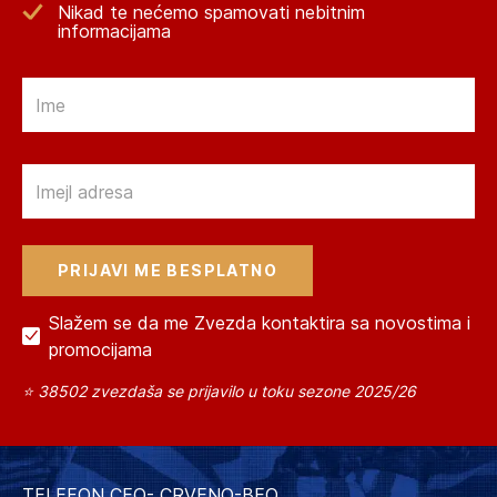
Nikad te nećemo spamovati nebitnim
informacijama
Email
Email
Slažem se da me Zvezda kontaktira sa novostima i
promocijama
⭐ 38502 zvezdaša se prijavilo u toku sezone 2025/26
TELEFON CEO- CRVENO-BEO