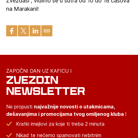
Zvezdaši , vidimo se u sutra od 10 do 18 časova
na Marakani!
ZAPOČNI DAN UZ KAFICU I
ZVEZDIN
NEWSLETTER
Ne propusti
najvažnije novosti o utakmicama,
dešavanjima i promocijama tvog omiljenog kluba
!
Kratki imejlovi za koje ti treba 2 minuta
Nikad te nećemo spamovati nebitnim