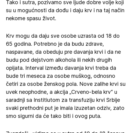
Tako i sutra, pozivamo sve ljude dobre volje koji
su u mogućnosti da dođu i daju krv i na taj način
nekome spasu život.
Krv mogu da daju sve osobe uzrasta od 18 do
65 godina. Potrebno je da budu zdrave,
naspavane, da obeduju pre davanja krvi i da ne
budu pod dejstvom alkohola ili nekih drugih
opijata. Interval između davanja krvi treba da
bude tri meseca za osobe muškog, odnosno
četiri za osobe ženskog pola. Nove zalihe krvi su
uvek neophodne, a akcija „Crveno-bela krv“ u
saradnji sa Institiutom za transfuziju krvi Srbije
svaki prethodni put je imala izuzetan odziv, zato
smo sigurni da će tako biti i ovog puta.