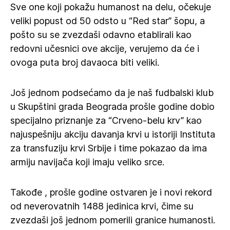
Sve one koji pokažu humanost na delu, očekuje
veliki popust od 50 odsto u “Red star” šopu, a
pošto su se zvezdaši odavno etablirali kao
redovni učesnici ove akcije, verujemo da će i
ovoga puta broj davaoca biti veliki.
Još jednom podsećamo da je naš fudbalski klub
u Skupštini grada Beograda prošle godine dobio
specijalno priznanje za “Crveno-belu krv” kao
najuspešniju akciju davanja krvi u istoriji Instituta
za transfuziju krvi Srbije i time pokazao da ima
armiju navijača koji imaju veliko srce.
Takođe , prošle godine ostvaren je i novi rekord
od neverovatnih 1488 jedinica krvi, čime su
zvezdaši još jednom pomerili granice humanosti.