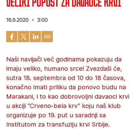
Veliki popust za davaoce krvi
16.9.2020
3:00
Naši navijači već godinama pokazuju da
imaju veliko, humano srce! Zvezdaši će,
sutra 18. septembra od 10 do 18 časova,
konačno imati priliku da ponovo budu na
Marakani, i to kao dobrovoljni davaoci krvi
u akciji “Crveno-bela krv” koju naš klub
organizuje po 19. put u saradnji sa
Institutom za transfuziju krvi Srbije.