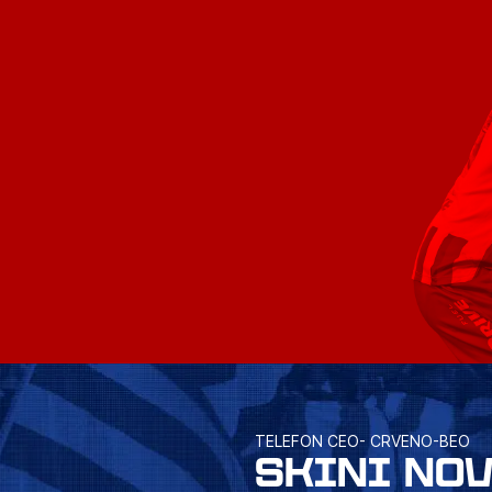
TELEFON CEO- CRVENO-BEO
SKINI NO