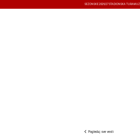
SEZONSKE 2026/27
STADIONSKA TURA
MUZ
VESTI
TAKMIČENJA
REZULTATI
Pogledaj sve vesti