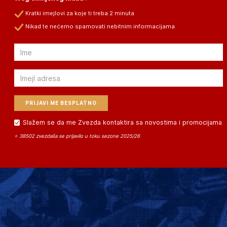
Kratki imejlovi za koje ti treba 2 minuta
Nikad te nećemo spamovati nebitnim informacijama
Email
Email
Slažem se da me Zvezda kontaktira sa novostima i promocijama
⭐ 38502 zvezdaša se prijavilo u toku sezone 2025/26