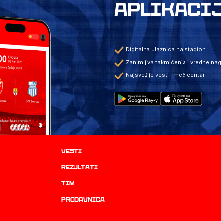
APLIKACI
Digitalna ulaznica na stadion
Zanimljiva takmičenja i vredne na
Najsvežije vesti i meč centar
Vesti
rezultati
TIM
prodavnica