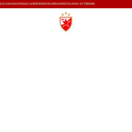
EJ
ČLANARINA
FONDACIJA
PARTNERI
KARIJERA
KAMPOVI
KLINIKA ZA TRENERE
ISTORIJA