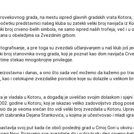
arovekovnog grada, na mestu ispred glavnih gradskih vrata Kotora,
četku predstavnici našeg kluba su zatekli veliki broj navijača iz Ko
i broj crveno-belih simbola, ne samo ispred naših trofeja, već i u o
 strana u obeležjima sa Zvezdinim grbom.
otografisanje, a pre toga su zvezdaši učlanjivanjem u naš klub još je
ki broj stanovnika ovog grada, koji je poznat kao dom navijača Crv
time stekao mnogobrojne privilegije.
eizostavna i danas, a ono što sada već možemo da kažemo po tradic
či, kao i celokupne zvezdaške porodice koje su dolazile u velikom br
je vladala u Kotoru, a događaj je uveličao svojim dolaskom i sjajni 
2. godine u Kotoru, koji je iskazao veliko zadovoljstvo zbog pose
sio da je veoma srećan što vidi veliki broj zvezdaša u Kotoru. Upravo 
 izabranika Dejana Stankovića, u kojima je učestvovao i mladi igra
stavlja svoj put kada će obići poslednji grad u Crnoj Gori u okvir
Herceg Novi. Pozivamo sve zvezdaše da i sutra budu deo crveno-be