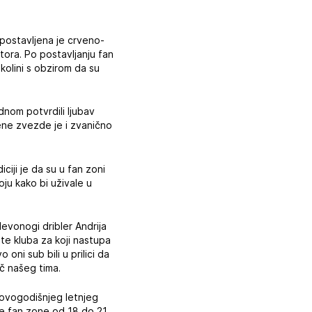
 postavljena je crveno-
tora. Po postavljanju fan
kolini s obzirom da su
dnom potvrdili ljubav
ene zvezde je i zvanično
iji je da su u fan zoni
oju kako bi uživale u
levonogi dribler Andrija
te kluba za koji nastupa
oni sub bili u prilici da
č našeg tima.
u ovogodišnjeg letnjeg
le fan zone od 18 do 21