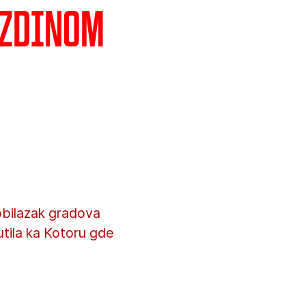
ezdinom
 obilazak gradova
tila ka Kotoru gde