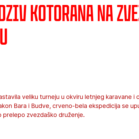
odziv Kotorana na Zv
u
stavila veliku turneju u okviru letnjeg karavane i
kon Bara i Budve, crveno-bela ekspedicija se upu
no prelepo zvezdaško druženje.