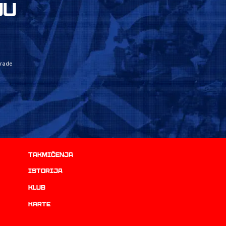
JU
grade
Takmičenja
istorija
Klub
Karte