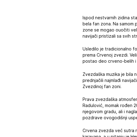
Ispod nestvarnih zidina st
bela fan zona. Na samom po
zone se mogao ouočiti velik
navijači pristizali sa svih
Usledilo je tradicionalno f
prema Crvenoj zvezdi. Veli
postao deo crveno-belih i 
Zvezdaška muzika je bila n
prednjačili najmlađi navija
Zvezdinoj fan zoni.
Prava zvezdaška atmosfera 
Radulović, momak rođen 200
njegovom gradu, ali i nagla
pozdrave ovogodišnji uspeh
Crvena zvezda već sutra na
karavana, a u pitanju je 