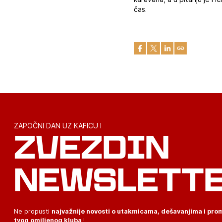
čas.
ZAPOČNI DAN UZ KAFICU I
ZVEZDIN
NEWSLETT
Ne propusti
najvažnije novosti o utakmicama, dešavanjima i pr
tvog omiljenog kluba
!