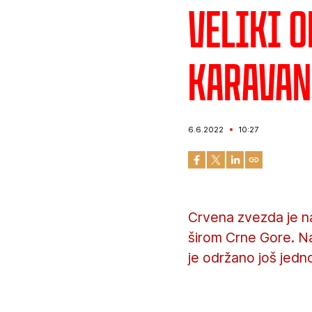
Veliki 
karavan
6.6.2022
10:27
Crvena zvezda je na
širom Crne Gore. Na
je održano još jed