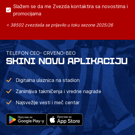
Slažem se da me Zvezda kontaktira sa novostima i
promocijama
⭐ 38502 zvezdaša se prijavilo u toku sezone 2025/26
TELEFON CEO- CRVENO-BEO
SKINI NOVU APLIKACIJU
Digitalna ulaznica na stadion
Zanimljiva takmičenja i vredne nagrade
Najsvežije vesti i meč centar