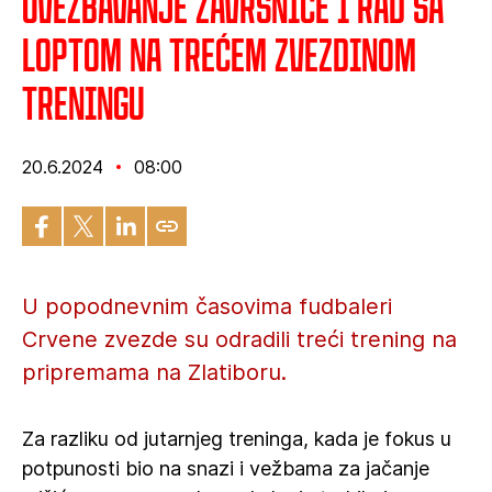
Uvežbavanje završnice i rad sa
loptom na trećem Zvezdinom
treningu
20.6.2024
08:00
U popodnevnim časovima fudbaleri
Crvene zvezde su odradili treći trening na
pripremama na Zlatiboru.
Za razliku od jutarnjeg treninga, kada je fokus u
potpunosti bio na snazi i vežbama za jačanje