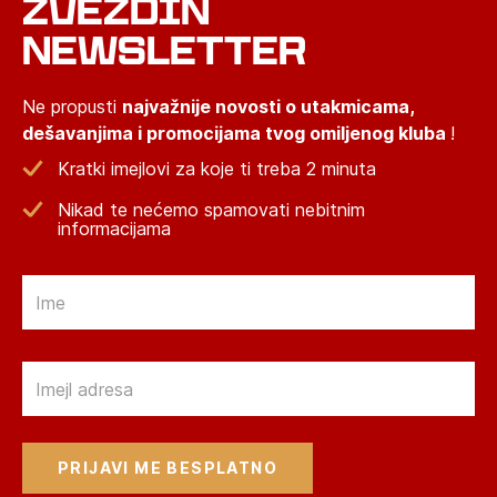
ZVEZDIN
NEWSLETTER
Ne propusti
najvažnije novosti o utakmicama,
dešavanjima i promocijama tvog omiljenog kluba
!
Kratki imejlovi za koje ti treba 2 minuta
Nikad te nećemo spamovati nebitnim
informacijama
Email
Email