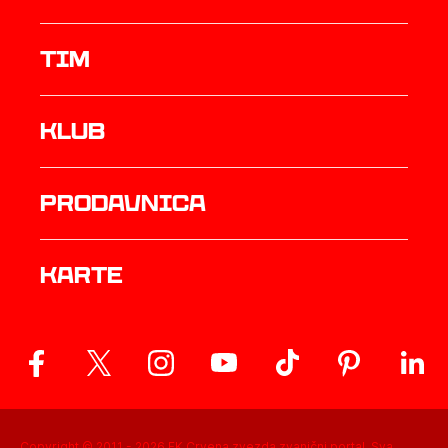
TIM
Klub
prodavnica
Karte
Copyright © 2011 -
2026
FK Crvena zvezda zvanični portal. Sva