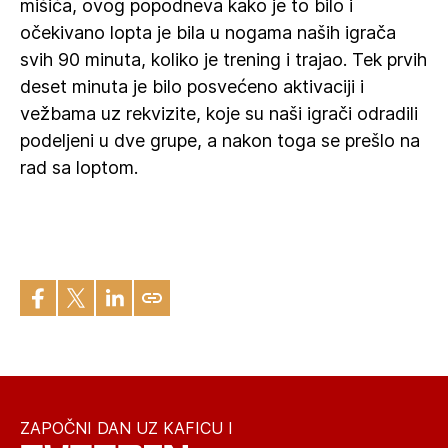
mišića, ovog popodneva kako je to bilo i
očekivano lopta je bila u nogama naših igrača
svih 90 minuta, koliko je trening i trajao. Tek prvih
deset minuta je bilo posvećeno aktivaciji i
vežbama uz rekvizite, koje su naši igrači odradili
podeljeni u dve grupe, a nakon toga se prešlo na
rad sa loptom.
ZAPOČNI DAN UZ KAFICU I