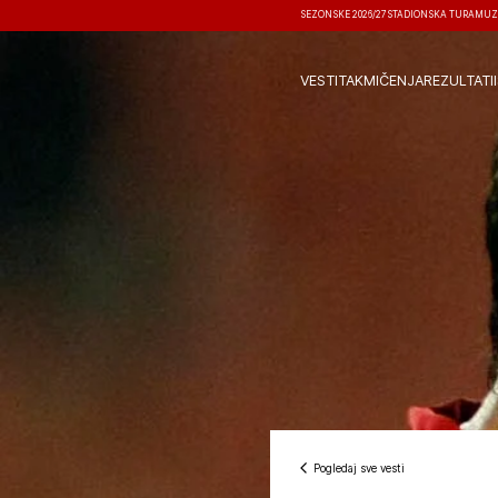
SEZONSKE 2026/27
STADIONSKA TURA
MUZ
VESTI
TAKMIČENJA
REZULTATI
Pogledaj sve vesti