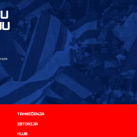
VU
JU
grade
Takmičenja
istorija
Klub