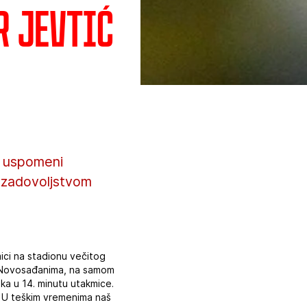
r Jevtić
j uspomeni
a zadovoljstvom
ici na stadionu večitog
ad Novosađanima, na samom
ika u 14. minutu utakmice.
. U teškim vremenima naš