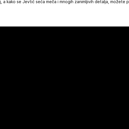
j, a kako se Jevtić seća meča i mnogih zanimljivih detalja, možete p