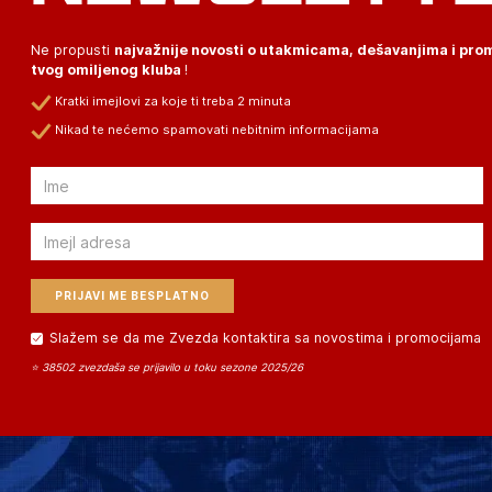
Ne propusti
najvažnije novosti o utakmicama, dešavanjima i pr
tvog omiljenog kluba
!
Kratki imejlovi za koje ti treba 2 minuta
Nikad te nećemo spamovati nebitnim informacijama
Email
Email
Slažem se da me Zvezda kontaktira sa novostima i promocijama
⭐ 38502 zvezdaša se prijavilo u toku sezone 2025/26