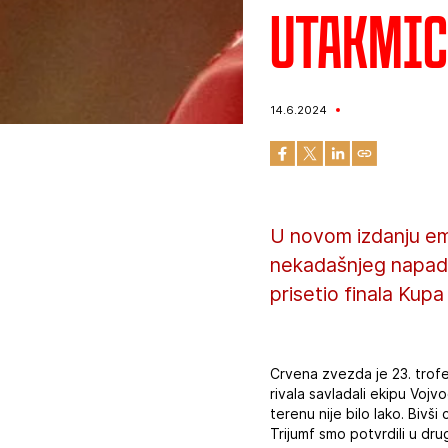
Utakmic
14.6.2024
U novom izdanju emi
nekadašnjeg napada
prisetio finala Kup
Crvena zvezda je 23. trofe
rivala savladali ekipu Voj
terenu nije bilo lako. Bivš
Trijumf smo potvrdili u d