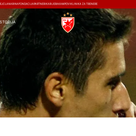
EJ
ČLANARINA
FONDACIJA
PARTNERI
KARIJERA
KAMPOVI
KLINIKA ZA TRENERE
ISTORIJA