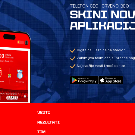
TELEFON CEO- CRVENO-BEO
SKINI NO
APLIKACI
Digitalna ulaznica na stadion
Zanimljiva takmičenja i vredne na
Najsvežije vesti i meč centar
Vesti
rezultati
TIM