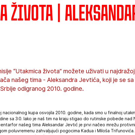
a života | Aleksanda
sije “Utakmica života” možete uživati u najdražo
ča našeg tima - Aleksandra Jevtića, koji je se s
a Srbije odigranog 2010. godine.
j nacionalnog kupa osvojila 2010. godine, kada smo u finalnoj utakm
vodine sa 3:0. Iako je naš tim na kraju stigao do rutinske pobede n
i centarfor našeg tima Aleksandar Jevtić je prvi načeo mrežu protivn
rugom poluvremenu zahvaljujući pogocima Kadua i Miloša Trifunovića