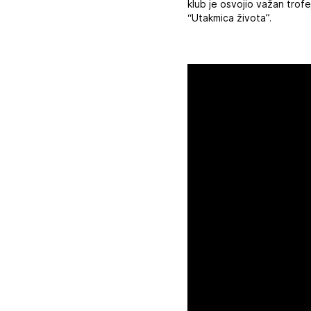
klub je osvojio važan trofe
“Utakmica života”.