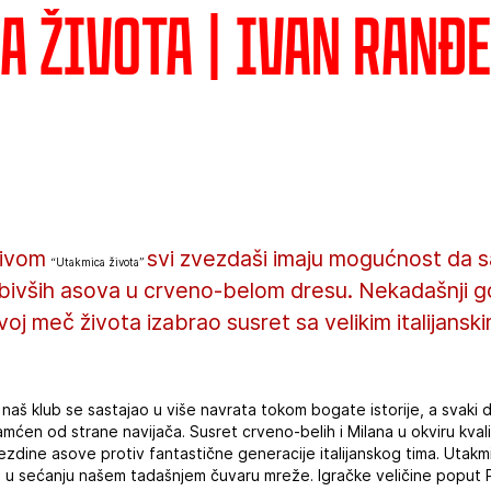
a života | Ivan Ranđ
azivom
svi zvezdaši imaju mogućnost da sa
“Utakmica života”
h bivših asova u crveno-belom dresu. Nekadašnji 
voj meč života izabrao susret sa velikim italijansk
naš klub se sastajao u više navrata tokom bogate istorije, a svaki
mćen od strane navijača. Susret crveno-belih i Milana u okviru kvali
ezdine asove protiv fantastične generacije italijanskog tima. Utakm
 u sećanju našem tadašnjem čuvaru mreže. Igračke veličine poput P