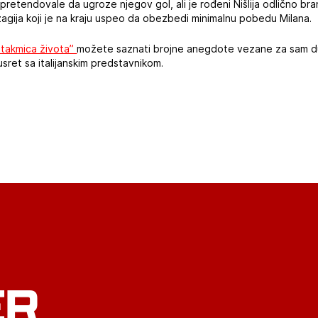
u pretendovale da ugroze njegov gol, ali je rođeni Nišlija odlično bra
zagija koji je na kraju uspeo da obezbedi minimalnu pobedu Milana.
takmica života”
možete saznati brojne anegdote vezane za sam duel
ret sa italijanskim predstavnikom.
ER