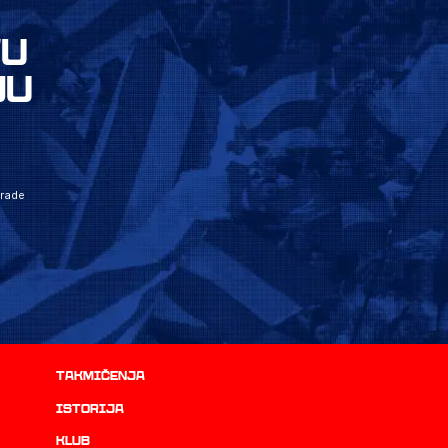
VU
JU
grade
Takmičenja
istorija
Klub