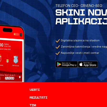
TELEFON CEO- CRVENO-BEO
SKINI NO
APLIKACI
Digitalna ulaznica na stadion
Zanimljiva takmičenja i vredne na
Najsvežije vesti i meč centar
Vesti
rezultati
TIM