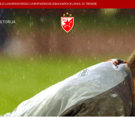
EJ
ČLANARINA
FONDACIJA
PARTNERI
KARIJERA
KAMPOVI
KLINIKA ZA TRENERE
ISTORIJA