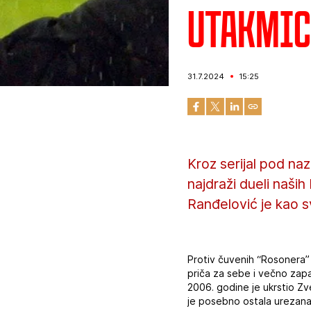
Utakmic
31.7.2024
15:25
Kroz serijal pod n
najdraži dueli naši
Ranđelović je kao s
Protiv čuvenih “Rosonera” 
priča za sebe i večno zapa
2006. godine je ukrstio Zv
je posebno ostala urezana