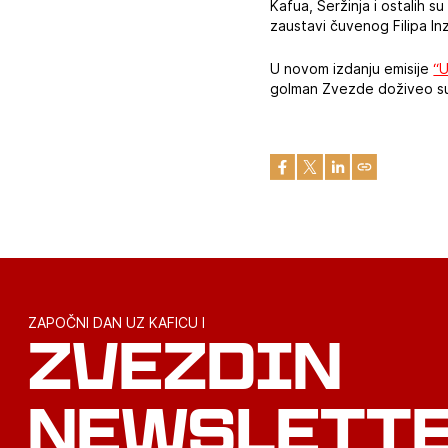
Kafua, Seržinja i ostalih s
zaustavi čuvenog Filipa In
U novom izdanju emisije
“U
golman Zvezde doživeo sus
ZAPOČNI DAN UZ KAFICU I
ZVEZDIN
NEWSLETT