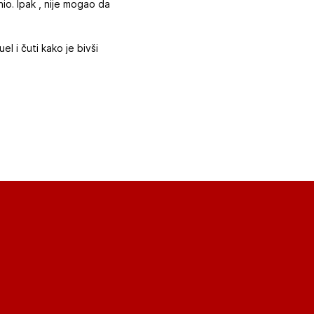
nio. Ipak , nije mogao da
 i čuti kako je bivši