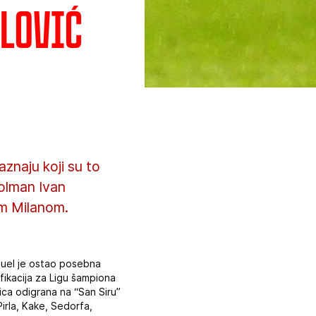
elović
znaju koji su to
golman Ivan
im Milanom.
 duel je ostao posebna
fikacija za Ligu šampiona
ica odigrana na “San Siru”
irla, Kake, Sedorfa,