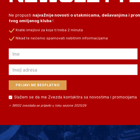
Ne propusti
najvažnije novosti o utakmicama, dešavanjima i pr
tvog omiljenog kluba
!
Kratki imejlovi za koje ti treba 2 minuta
Nikad te nećemo spamovati nebitnim informacijama
Email
Email
Slažem se da me Zvezda kontaktira sa novostima i promocijama
⭐ 38502 zvezdaša se prijavilo u toku sezone 2025/26