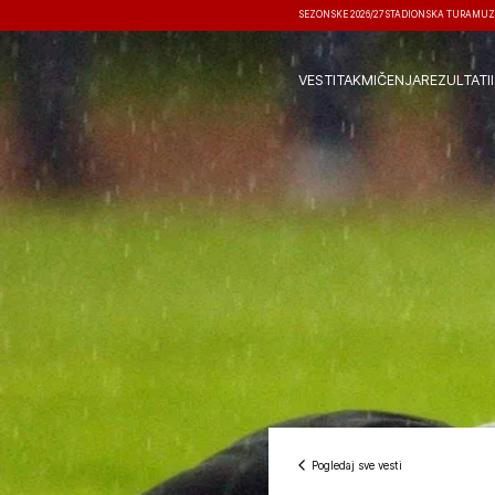
SEZONSKE 2026/27
STADIONSKA TURA
MUZ
VESTI
TAKMIČENJA
REZULTATI
Pogledaj sve vesti