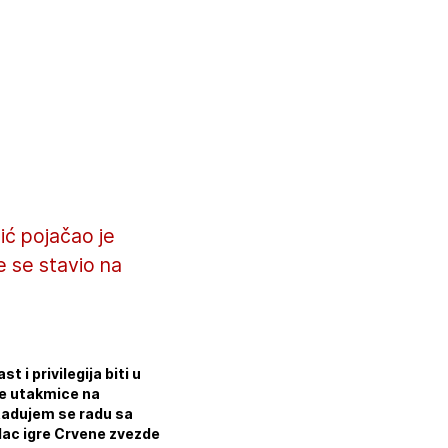
ić pojačao je
e se stavio na
 i privilegija biti u
ne utakmice na
 Radujem se radu sa
ilac igre Crvene zvezde