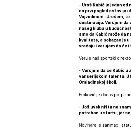
-
Uroš Kabić je jedan od n
na prvi pogled ostavlja 
Vojvodinom i Urošem, te 
destinaciju. Verujem da 
našeg kluba u budućnosti
smo da Kabić može da nap
kvalitete, a pokazao je 
vraćaju i verujem da će i
Veruje naš sportski direkt
-
Verujem da će Kabić u Z
vanserijskom talentu. U 
Omladinskoj školi.
Eraković je danas potpisao
-
Još uvek ništa ne znamo
potreban u startu, jer se
Novinare je zanimao i statu