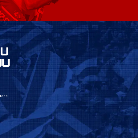
VU
JU
grade