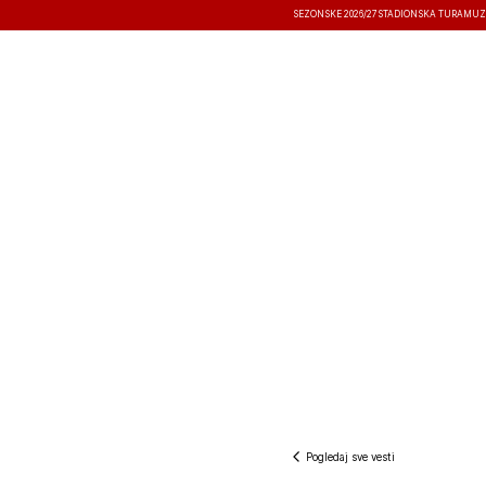
SEZONSKE 2026/27
STADIONSKA TURA
MUZ
VESTI
TAKMIČENJA
REZULTATI
Pogledaj sve vesti