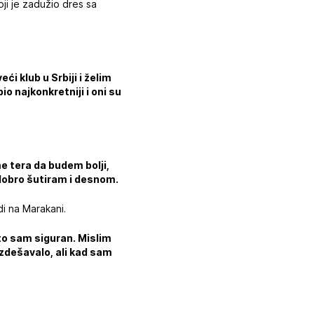
oji je zadužio dres sa
i klub u Srbiji i želim
io najkonkretniji i oni su
e tera da budem bolji,
dobro šutiram i desnom.
i na Marakani.
 to sam siguran. Mislim
izdešavalo, ali kad sam