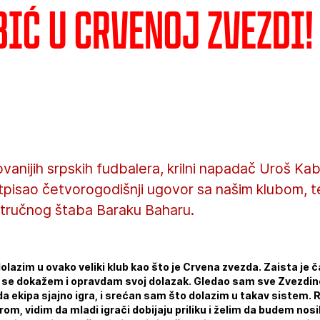
ić u Crvenoj zvezdi!
vanijih srpskih fudbalera, krilni napadač Uroš Kab
tpisao četvorogodišnji ugovor sa našim klubom, t
stručnog štaba Baraku Baharu.
azim u ovako veliki klub kao što je Crvena zvezda. Zaista je čast
 da se dokažem i opravdam svoj dolazak. Gledao sam sve Zvezdi
 ekipa sjajno igra, i srećan sam što dolazim u takav sistem.
, vidim da mladi igrači dobijaju priliku i želim da budem nos