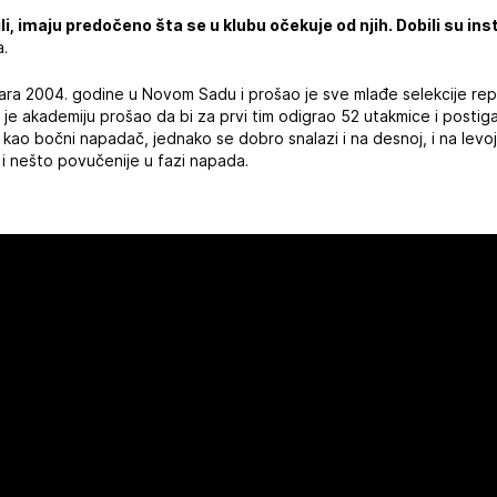
, imaju predočeno šta se u klubu očekuje od njih. Dobili su inst
a.
uara 2004. godine u Novom Sadu i prošao je sve mlađe selekcije repr
 je akademiju prošao da bi za prvi tim odigrao 52 utakmice i postiga
 kao bočni napadač, jednako se dobro snalazi i na desnoj, i na levo
ali i nešto povučenije u fazi napada.