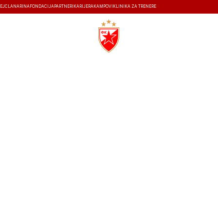
EJ
ČLANARINA
FONDACIJA
PARTNERI
KARIJERA
KAMPOVI
KLINIKA ZA TRENERE
ISTORIJA