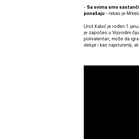
-
Sa svima smo sastančili
ponašaju
- rekao je Mrkel
Uroš Kabić je rođen 1. jan
je započeo u Vojvodini čiju
polivalentan, može da igra
deluje i kao najistureniji, 