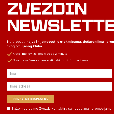
ZVEZDIN
NEWSLETT
Ne propusti
najvažnije novosti o utakmicama, dešavanjima i pr
tvog omiljenog kluba
!
Kratki imejlovi za koje ti treba 2 minuta
Nikad te nećemo spamovati nebitnim informacijama
Email
Email
Slažem se da me Zvezda kontaktira sa novostima i promocijama