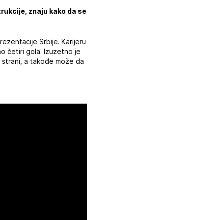
rukcije, znaju kako da se
ezentacije Srbije. Karijeru
o četiri gola. Izuzetno je
j strani, a takođe može da