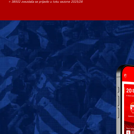
⭐ 38502 zvezdaša se prijavilo u toku sezone 2025/26