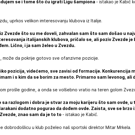
adujem se i tome što ću igrati Ligu šampiona
- istakao je Kabić k
du, uprkos velikon imteresovanju klubova iz Italije.
 iz Zvezde što su me doveli, zahvalan sam što sam došao u najveć
eresovanja italijanskih klubova, pričalo se, ali poziv Zvezde je b
đem. Lično, i ja sam želeo u Zvezdu.
t, može da pokrije gotovo sve ofanzivne pozicije.
ko pozicija, videćemo, sve zavisi od formacije. Konkurencija m
imam i s kim da se borim za mesto. Primarno sam levonog, ali 
dom prošle godine, a onda se volšebno vratio na teren golom Zvezd
je sa razlogom i dobra je stvar za moju karijeru što sam ovde, u
 Marakani dodatno pogurao da dođem ovde. Zaista, sve se brzo 
 Zvezde, znao sam da je to to
- istakao je Kabić.
 dobrodošlicu u klub poželeo naš sportski direktor Mitar Mrkela.