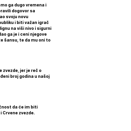
i smo ga dugo vremena i
ravili dogovor sa
kao svoju novu
bliku i biti važan igrač
nu na viši nivo i sigurni
ao ga je i ceni njegove
e šansu, te da mu oni to
 zvezde, jer je reč o
đeni broj godina u našoj
ćnost da će im biti
 i Crvene zvezde.