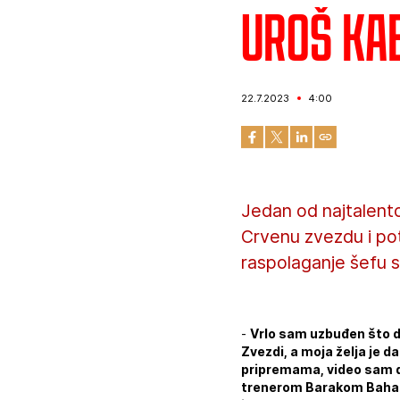
Uroš Kab
22.7.2023
4:00
Jedan od najtalento
Crvenu zvezdu i po
raspolaganje šefu 
-
Vrlo sam uzbuđen što dol
Zvezdi, a moja želja je
pripremama, video sam da
trenerom Barakom Baharom