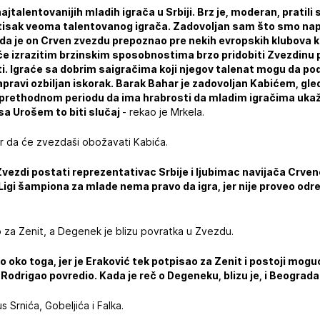
ajtalentovanijih mladih igrača u Srbiji. Brz je, moderan, pratil
utisak veoma talentovanog igrača. Zadovoljan sam što smo nap
da je on Crven zvezdu prepoznao pre nekih evropskih klubova 
će izrazitim brzinskim sposobnostima brzo pridobiti Zvezdinu pu
. Igraće sa dobrim saigračima koji njegov talenat mogu da podig
ravi ozbiljan iskorak. Barak Bahar je zadovoljan Kabićem, gled
u prethodnom periodu da ima hrabrosti da mladim igračima ukaž
 sa Urošem to biti slučaj
- rekao je Mrkela.
or da će zvezdaši obožavati Kabića.
vezdi postati reprezentativac Srbije i ljubimac navijača Crvene
Ligi šampiona za mlade nema pravo da igra, jer nije proveo odre
 za Zenit, a Degenek je blizu povratka u Zvezdu.
 oko toga, jer je Eraković tek potpisao za Zenit i postoji mogu
 Rodrigao povredio. Kada je reč o Degeneku, blizu je, i Beograda
s Srnića, Gobeljića i Falka.