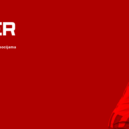
ER
omocijama