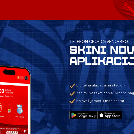
TELEFON CEO- CRVENO-BEO
SKINI NO
APLIKACI
Digitalna ulaznica na stadion
Zanimljiva takmičenja i vredne na
Najsvežije vesti i meč centar