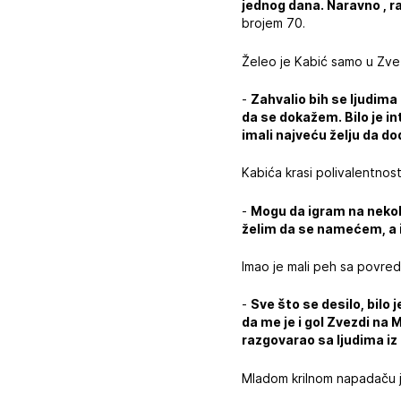
jednog dana. Naravno , r
brojem 70.
Želeo je Kabić samo u Zvez
-
Zahvalio bih se ljudima
da se dokažem. Bilo je int
imali najveću želju da do
Kabića krasi polivalentnos
-
Mogu da igram na nekoli
želim da se namećem, a 
Imao je mali peh sa povre
-
Sve što se desilo, bilo 
da me je i gol Zvezdi na
razgovarao sa ljudima iz
Mladom krilnom napadaču je