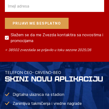
Email
Slažem se da me Zvezda kontaktira sa novostima i
promocijama
⭐ 38502 zvezdaša se prijavilo u toku sezone 2025/26
TELEFON CEO- CRVENO-BEO
SKINI NOVU APLIKACIJU
Digitalna ulaznica na stadion
Zanimljiva takmičenja i vredne nagrade