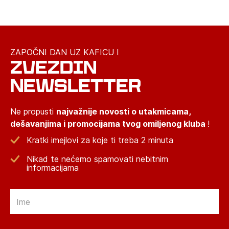
ZAPOČNI DAN UZ KAFICU I
ZVEZDIN
NEWSLETTER
Ne propusti
najvažnije novosti o utakmicama,
dešavanjima i promocijama tvog omiljenog kluba
!
Kratki imejlovi za koje ti treba 2 minuta
Nikad te nećemo spamovati nebitnim
informacijama
Email