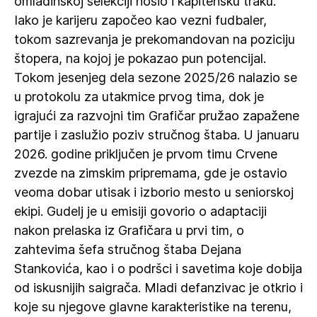
omladinskoj selekciji nosio i kapitensku traku.
Iako je karijeru započeo kao vezni fudbaler,
tokom sazrevanja je prekomandovan na poziciju
štopera, na kojoj je pokazao pun potencijal.
Tokom jesenjeg dela sezone 2025/26 nalazio se
u protokolu za utakmice prvog tima, dok je
igrajući za razvojni tim Grafičar pružao zapažene
partije i zaslužio poziv stručnog štaba. U januaru
2026. godine priključen je prvom timu Crvene
zvezde na zimskim pripremama, gde je ostavio
veoma dobar utisak i izborio mesto u seniorskoj
ekipi. Gudelj je u emisiji govorio o adaptaciji
nakon prelaska iz Grafičara u prvi tim, o
zahtevima šefa stručnog štaba Dejana
Stankovića, kao i o podršci i savetima koje dobija
od iskusnijih saigrača. Mladi defanzivac je otkrio i
koje su njegove glavne karakteristike na terenu,