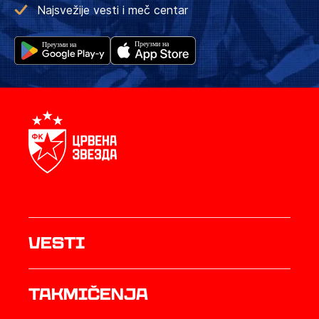
Najsvežije vesti i meč centar
Vesti
Takmičenja