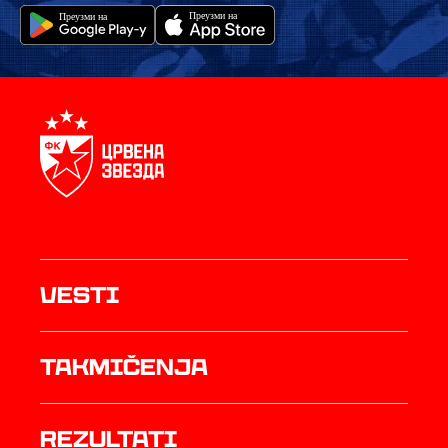
Vesti
Takmičenja
rezultati