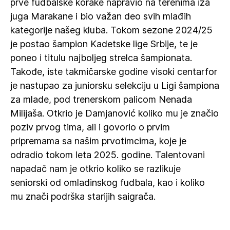
prve fudbalske korake napravio na terenima iza
juga Marakane i bio važan deo svih mlađih
kategorije našeg kluba. Tokom sezone 2024/25
je postao šampion Kadetske lige Srbije, te je
poneo i titulu najboljeg strelca šampionata.
Takođe, iste takmičarske godine visoki centarfor
je nastupao za juniorsku selekciju u Ligi šampiona
za mlade, pod trenerskom palicom Nenada
Milijaša. Otkrio je Damjanović koliko mu je značio
poziv prvog tima, ali i govorio o prvim
pripremama sa našim prvotimcima, koje je
odradio tokom leta 2025. godine. Talentovani
napadač nam je otkrio koliko se razlikuje
seniorski od omladinskog fudbala, kao i koliko
mu znači podrška starijih saigrača.