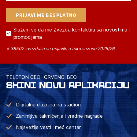
Slažem se da me Zvezda kontaktira sa novostima i
promocijama
⭐ 38502 zvezdaša se prijavilo u toku sezone 2025/26
TELEFON CEO- CRVENO-BEO
SKINI NOVU APLIKACIJU
Digitalna ulaznica na stadion
Zanimljiva takmičenja i vredne nagrade
Najsvežije vesti i meč centar