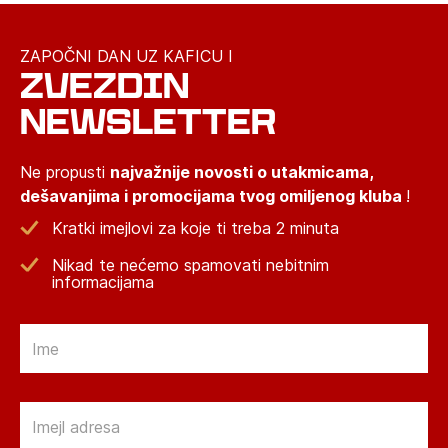
ZAPOČNI DAN UZ KAFICU I
ZVEZDIN
NEWSLETTER
Ne propusti
najvažnije novosti o utakmicama,
dešavanjima i promocijama tvog omiljenog kluba
!
Kratki imejlovi za koje ti treba 2 minuta
Nikad te nećemo spamovati nebitnim
informacijama
Email
Email