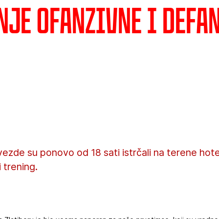
nje ofanzivne i defa
ezde su ponovo od 18 sati istrčali na terene hotel
 trening.