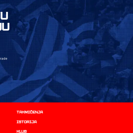
VU
JU
grade
Takmičenja
istorija
Klub