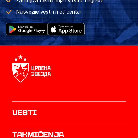
Zanimljiva takmičenja i vredne nagrade
Najsvežije vesti i meč centar
Vesti
Takmičenja