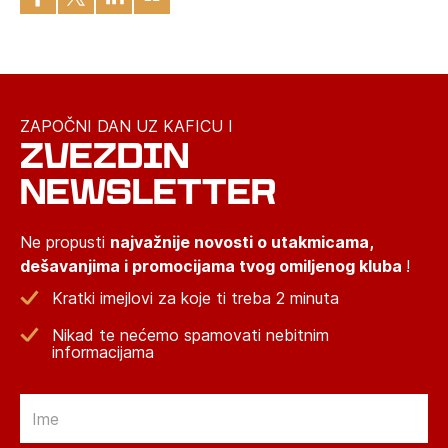
ZAPOČNI DAN UZ KAFICU I
ZVEZDIN
NEWSLETTER
Ne propusti
najvažnije novosti o utakmicama,
dešavanjima i promocijama tvog omiljenog kluba
!
Kratki imejlovi za koje ti treba 2 minuta
Nikad te nećemo spamovati nebitnim
informacijama
Email