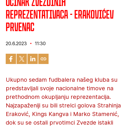
Učinak Zvezdinih
reprezentativaca - Erakovićev
prvenac
20.6.2023
11:30
Ukupno sedam fudbalera našeg kluba su
predstavljali svoje nacionalne timove na
prethodnom okupljanju reprezentacija.
Najzapaženiji su bili strelci golova Strahinja
Eraković, Kings Kangva i Marko Stamenić,
dok su se ostali prvotimci Zvezde istakli