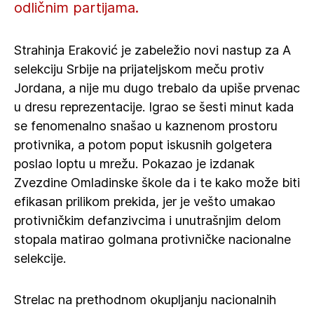
odličnim partijama.
Strahinja Eraković je zabeležio novi nastup za A
selekciju Srbije na prijateljskom meču protiv
Jordana, a nije mu dugo trebalo da upiše prvenac
u dresu reprezentacije. Igrao se šesti minut kada
se fenomenalno snašao u kaznenom prostoru
protivnika, a potom poput iskusnih golgetera
poslao loptu u mrežu. Pokazao je izdanak
Zvezdine Omladinske škole da i te kako može biti
efikasan prilikom prekida, jer je vešto umakao
protivničkim defanzivcima i unutrašnjim delom
stopala matirao golmana protivničke nacionalne
selekcije.
Strelac na prethodnom okupljanju nacionalnih