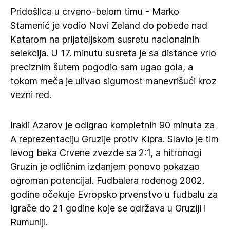
Pridošlica u crveno-belom timu - Marko
Stamenić je vodio Novi Zeland do pobede nad
Katarom na prijateljskom susretu nacionalnih
selekcija. U 17. minutu susreta je sa distance vrlo
preciznim šutem pogodio sam ugao gola, a
tokom meča je ulivao sigurnost manevrišući kroz
vezni red.
Irakli Azarov je odigrao kompletnih 90 minuta za
A reprezentaciju Gruzije protiv Kipra. Slavio je tim
levog beka Crvene zvezde sa 2:1, a hitronogi
Gruzin je odličnim izdanjem ponovo pokazao
ogroman potencijal. Fudbalera rođenog 2002.
godine očekuje Evropsko prvenstvo u fudbalu za
igrače do 21 godine koje se održava u Gruziji i
Rumuniji.