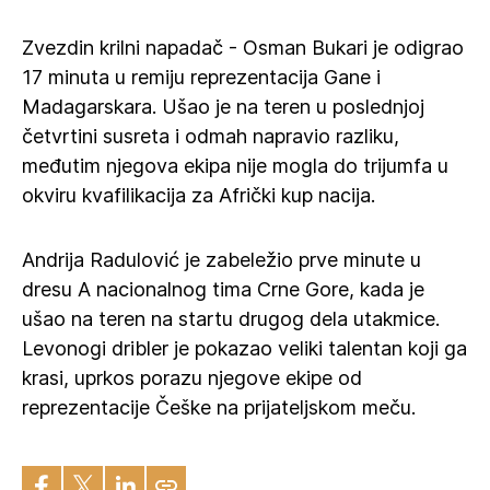
Zvezdin krilni napadač - Osman Bukari je odigrao
17 minuta u remiju reprezentacija Gane i
Madagarskara. Ušao je na teren u poslednjoj
četvrtini susreta i odmah napravio razliku,
međutim njegova ekipa nije mogla do trijumfa u
okviru kvafilikacija za Afrički kup nacija.
Andrija Radulović je zabeležio prve minute u
dresu A nacionalnog tima Crne Gore, kada je
ušao na teren na startu drugog dela utakmice.
Levonogi dribler je pokazao veliki talentan koji ga
krasi, uprkos porazu njegove ekipe od
reprezentacije Češke na prijateljskom meču.