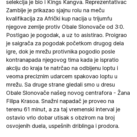
selekcija je bio i Kings Kangva. Reprezentativac
Zambije je prikazao sjajnu rolu na meču
kvalifikacija za Afrički kup nacija u trijumfu
njegove zemlje protiv Obale Slonovače od 3:0.
Postigao je pogodak, a uz to asistirao. Proigrao
je saigrača za pogodak početkom drugog dela
igre, dok je mrežu protivnika pogodio posle
kontranapada njegovog tima kada je ispratio
akciju do kraja te natrčao na odbijenu loptu i
veoma preciznim udarcem spakovao loptu u
mrežu. Sa druge strane gledali smo u dresu
Obale Slonovače našeg novog centrafora - Žana
Filipa Krasoa. Snažni napadač je proveo na
terenu 61 minut, a za taj vremenski interval je
ostavio vrlo dobar utisak s obzirom na broj
osvojenih duela, uspešnih driblinga i prodora.