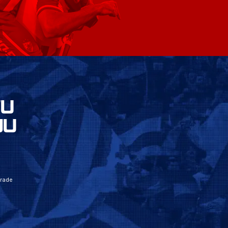
VU
JU
grade