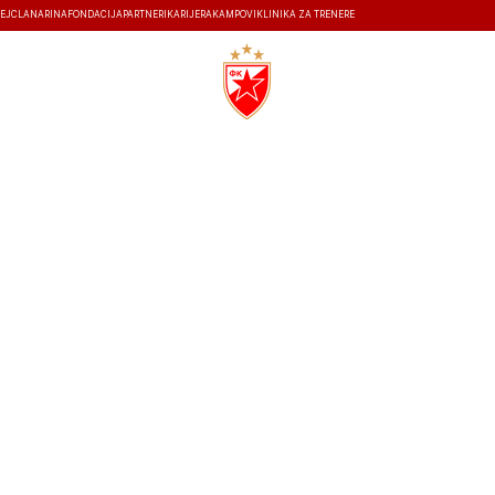
EJ
ČLANARINA
FONDACIJA
PARTNERI
KARIJERA
KAMPOVI
KLINIKA ZA TRENERE
ISTORIJA