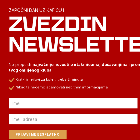
ZAPOČNI DAN UZ KAFICU I
ZVEZDIN
NEWSLETT
Ne propusti
najvažnije novosti o utakmicama, dešavanjima i pr
tvog omiljenog kluba
!
Kratki imejlovi za koje ti treba 2 minuta
Nikad te nećemo spamovati nebitnim informacijama
Email
Email