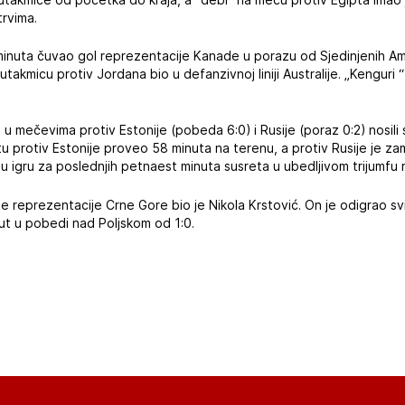
rvima.
inuta čuvao gol reprezentacije Kanade u porazu od Sjedinjenih Ame
akmicu protiv Jordana bio u defanzivnoj liniji Australije. „Kenguri 
 u mečevima protiv Estonije (pobeda 6:0) i Rusije (poraz 0:2) nosili 
etu protiv Estonije proveo 58 minuta na terenu, a protiv Rusije je z
 u igru za poslednjih petnaest minuta susreta u ubedljivom trijumfu 
reprezentacije Crne Gore bio je Nikola Krstović. On je odigrao svi
inut u pobedi nad Poljskom od 1:0.