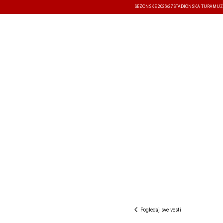
SEZONSKE 2026/27
STADIONSKA TURA
MUZ
VESTI
TAKMIČENJA
REZULTATI
Pogledaj sve vesti