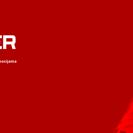
ER
omocijama