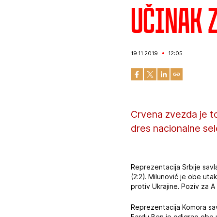
Učinak 
19.11.2019
12:05
Crvena zvezda je to
dres nacionalne sele
Reprezentacija Srbije savl
(2:2). Milunović je obe ut
protiv Ukrajine. Poziv za A
Reprezentacija Komora savl
Fardu Ben je odigrao obe u