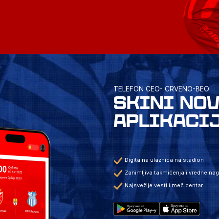
TELEFON CEO- CRVENO-BEO
SKINI NO
APLIKACI
Digitalna ulaznica na stadion
Zanimljiva takmičenja i vredne na
Najsvežije vesti i meč centar