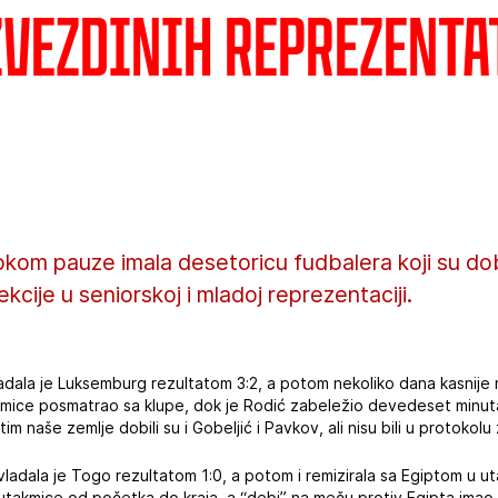
Zvezdinih reprezenta
kom pauze imala desetoricu fudbalera koji su dob
kcije u seniorskoj i mladoj reprezentaciji.
adala je Luksemburg rezultatom 3:2, a potom nekoliko dana kasnije r
akmice posmatrao sa klupe, dok je Rodić zabeležio devedeset minuta
 tim naše zemlje dobili su i Gobeljić i Pavkov, ali nisu bili u protoko
adala je Togo rezultatom 1:0, a potom i remizirala sa Egiptom u uta
takmice od početka do kraja, a “debi” na meču protiv Egipta imao je