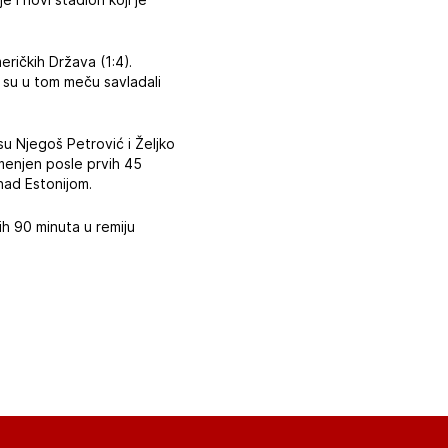
ričkih Država (1:4).
“ su u tom meču savladali
su Njegoš Petrović i Željko
amenjen posle prvih 45
nad Estonijom.
h 90 minuta u remiju