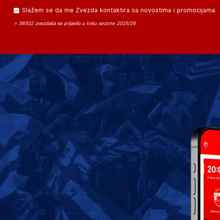
Slažem se da me Zvezda kontaktira sa novostima i promocijama
⭐ 38502 zvezdaša se prijavilo u toku sezone 2025/26