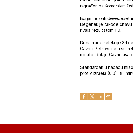
izgrađen na Komorskim Ost
Borjan je svih devedeset m
Degenek je takođe čitavu ut
rivala rezultatom 1:0.
Dres mlade selekcije Srbije
Gavrić. Petrović je u susr
minuta, dok je Gavrić ušao
Standardan u napadu mlade 
protiv Izraela (0:0) i 81 m