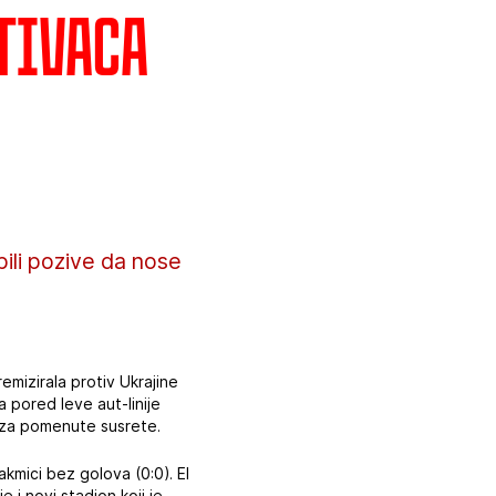
tivaca
ili pozive da nose
emizirala protiv Ukrajine
 pored leve aut-linije
lu za pomenute susrete.
kmici bez golova (0:0). El
 i novi stadion koji je