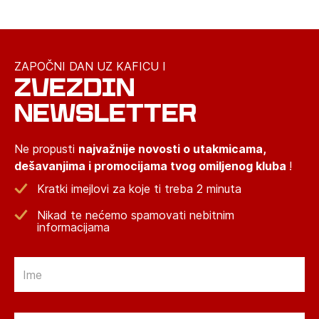
ZAPOČNI DAN UZ KAFICU I
ZVEZDIN
NEWSLETTER
Ne propusti
najvažnije novosti o utakmicama,
dešavanjima i promocijama tvog omiljenog kluba
!
Kratki imejlovi za koje ti treba 2 minuta
Nikad te nećemo spamovati nebitnim
informacijama
Email