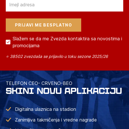
Email
Slažem se da me Zvezda kontaktira sa novostima i
promocijama
⭐ 38502 zvezdaša se prijavilo u toku sezone 2025/26
TELEFON CEO- CRVENO-BEO
SKINI NOVU APLIKACIJU
Digitalna ulaznica na stadion
Zanimljiva takmičenja i vredne nagrade