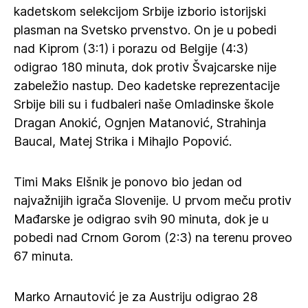
kadetskom selekcijom Srbije izborio istorijski
plasman na Svetsko prvenstvo. On je u pobedi
nad Kiprom (3:1) i porazu od Belgije (4:3)
odigrao 180 minuta, dok protiv Švajcarske nije
zabeležio nastup. Deo kadetske reprezentacije
Srbije bili su i fudbaleri naše Omladinske škole
Dragan Anokić, Ognjen Matanović, Strahinja
Baucal, Matej Strika i Mihajlo Popović.
Timi Maks Elšnik je ponovo bio jedan od
najvažnijih igrača Slovenije. U prvom meču protiv
Mađarske je odigrao svih 90 minuta, dok je u
pobedi nad Crnom Gorom (2:3) na terenu proveo
67 minuta.
Marko Arnautović je za Austriju odigrao 28