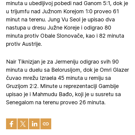
minuta u ubedljivoj pobedi nad Ganom 5:1, dok je
u trijumfu nad Južnom Korejom 1:0 proveo 61
minut na terenu. Jung Vu Seol je upisao dva
nastupa u dresu Južne Koreje i odigrao 80
minuta protiv Obale Slonovače, kao i 82 minuta
protiv Austrije.
Nair Tiknizjan je za Jermeniju odigrao svih 90
minuta u duelu sa Belorusijom, dok je Omri Glazer
čuvao mrežu Izraela 45 minuta u remiju sa
Gruzijom 2:2. Minute u reprezentaciji Gambije
upisao je i Mahmudu Bađo, koji je u susretu sa
Senegalom na terenu proveo 26 minuta.