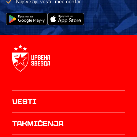
Najsvežije vesti i meč centar
Vesti
Takmičenja