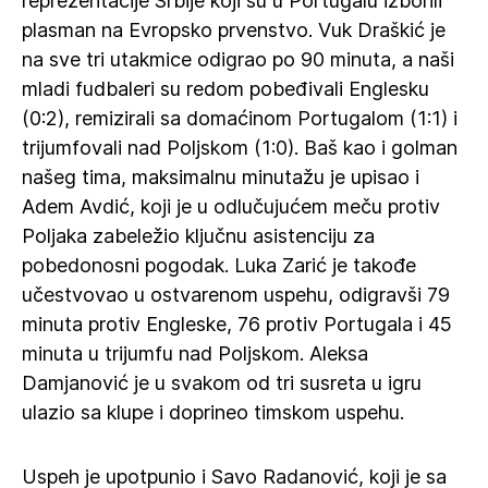
reprezentacije Srbije koji su u Portugalu izborili
plasman na Evropsko prvenstvo. Vuk Draškić je
na sve tri utakmice odigrao po 90 minuta, a naši
mladi fudbaleri su redom pobeđivali Englesku
(0:2), remizirali sa domaćinom Portugalom (1:1) i
trijumfovali nad Poljskom (1:0). Baš kao i golman
našeg tima, maksimalnu minutažu je upisao i
Adem Avdić, koji je u odlučujućem meču protiv
Poljaka zabeležio ključnu asistenciju za
pobedonosni pogodak. Luka Zarić je takođe
učestvovao u ostvarenom uspehu, odigravši 79
minuta protiv Engleske, 76 protiv Portugala i 45
minuta u trijumfu nad Poljskom. Aleksa
Damjanović je u svakom od tri susreta u igru
ulazio sa klupe i doprineo timskom uspehu.
Uspeh je upotpunio i Savo Radanović, koji je sa