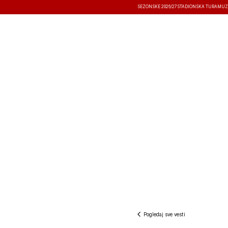
SEZONSKE 2026/27
STADIONSKA TURA
MUZ
VESTI
TAKMIČENJA
REZULTATI
Pogledaj sve vesti