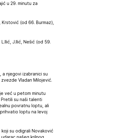
jić u 29. minutu za
ć, Krstović (od 66. Burmaz),
Ilić, J.Ilić, Nešić (od 59.
a njegovi izabranici su
e zvezde Vladan Milojević.
i je već u petom minutu
etili su naši talenti
ealnu povratnu loptu, ali
 prihvatio loptu na levoj
 koji su odigrali Novaković
a udarac našeg krilnog