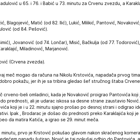
dulović u 65. i 76. i Babić u 73. minutu za Crvenu zvezdu, a Karakla
ić, Blagojević, Matić (od 82. Ilić), Lukić, Milikić, Pantović, Novakovi
ulović (od 84. Pešović).
mić), Jovanović (od 74. Lončar), Misić, Bačkulja (od 77. Todorović), L.
araklajić, Miladinović, Marjanović.
ović (Crvena zvezda).
vaj meč mogao da računa na Nikolu Krstovića, napadača prvog tima, 
dobro pokažu, jer ih je sa tribina gledao šef stručnog štaba Crven
eč crveno-beli omladinci, kada je Novaković proigrao Pantovića koj
 prednosti, ali je udarac iskosa sa desne strane zaustavio Nović. Pr
a koji je i u 22. minutu sjajno prošao po desnoj strani i odigrao id
ativi. Ipak , Brodarac je došao do prednosti preko Karaklajića koji je
speo da matira Katića, a igrao se 29. minut meča.
40. minutu, prvo je Krstović pokušao glavom nakon skraćenog kornera
sledećem napadu šutirao. Nović je taj pokušaj odbio do Pantovića, 