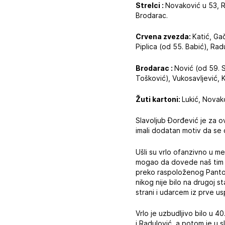
Strelci :
Novaković u 53, Ra
Brodarac.
Crvena zvezda:
Katić, Gač
Piplica (od 55. Babić), Rad
Brodarac :
Nović (od 59. Si
Tošković), Vukosavljević, K
Žuti kartoni:
Lukić, Novak
Slavoljub Đorđević je za o
imali dodatan motiv da se 
Ušli su vrlo ofanzivno u m
mogao da dovede naš tim do
preko raspoloženog Pantović
nikog nije bilo na drugoj st
strani i udarcem iz prve u
Vrlo je uzbudljivo bilo u 
i Radulović, a potom je u 