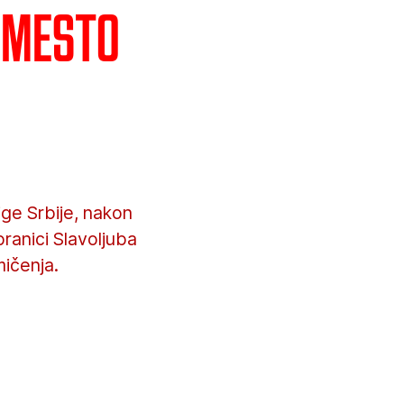
 mesto
lige Srbije, nakon
branici Slavoljuba
ičenja.