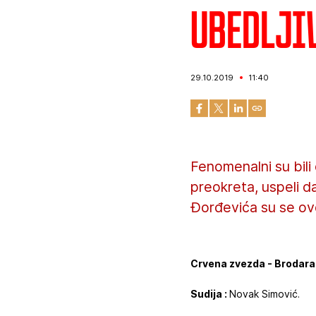
Ubedlji
29.10.2019
11:40
Fenomenalni su bili 
preokreta, uspeli d
Đorđevića su se ov
Crvena zvezda - Brodarac
Sudija :
Novak Simović.