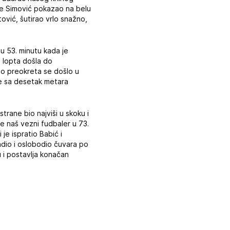
 je Simović pokazao na belu
vić, šutirao vrlo snažno,
 53. minutu kada je
e lopta došla do
Do preokreta se došlo u
 je sa desetak metara
trane bio najviši u skoku i
e naš vezni fudbaler u 73.
je ispratio Babić i
radio i oslobodio čuvara po
u i postavlja konačan