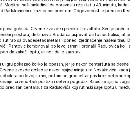
ić. Mogli su naši omladinci da poravnaju rezultat u 43. minutu, kada
nad Radulovićem u kaznenom prostoru. Odgovornost je preuzeo Krsto
puna goleada Crvene zvezde i preokret rezultata. Sve je počelo u
nom prostoru, defanzivci Brodarca uspevali da to neutrališu, ali j
no šutirao sa dvadesetak metara i doneo izjednačenje našem timu. 
ić i Pantović kombinovali po levoj strani i pronašli Radulovića koji
peo da zakači loptu, ali ne i da je zaustavi.
u igru pokazao koliko je opasan, jer je nakon centaršuta sa desne s
Crvene zvezde došao je nakon sjajne minijature Novakovića, kada j
udbalera po levoj strani, potom odigrao oštar pas kroz peterac koji 
 kasnije, crveno-beli postižu i četvrti pogodak. Babić se sjajno zag
o precizan centaršut za Radulovića koji rutinski šalje loptu u mrež