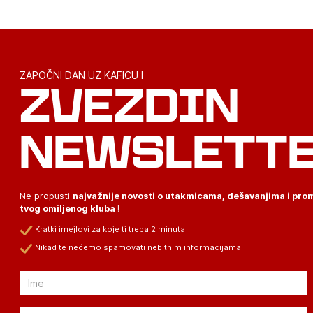
ZAPOČNI DAN UZ KAFICU I
ZVEZDIN
NEWSLETT
Ne propusti
najvažnije novosti o utakmicama, dešavanjima i pr
tvog omiljenog kluba
!
Kratki imejlovi za koje ti treba 2 minuta
Nikad te nećemo spamovati nebitnim informacijama
Email