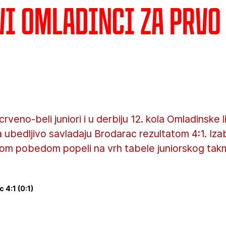
vi omladinci za prvo
crveno-beli juniori i u derbiju 12. kola Omladinske 
a ubedljivo savladaju Brodarac rezultatom 4:1. Iza
om pobedom popeli na vrh tabele juniorskog takm
 4:1 (0:1)