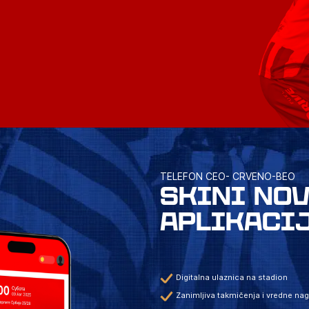
TELEFON CEO- CRVENO-BEO
SKINI NO
APLIKACI
Digitalna ulaznica na stadion
Zanimljiva takmičenja i vredne na