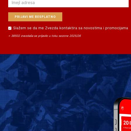
Email
Slažem se da me Zvezda kontaktira sa novostima i promocijama
⭐ 38502 zvezdaša se prijavilo u toku sezone 2025/26