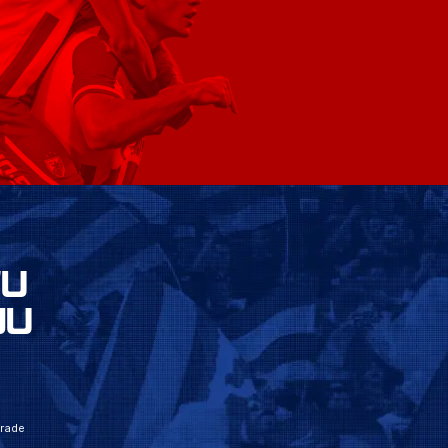
VU
JU
grade