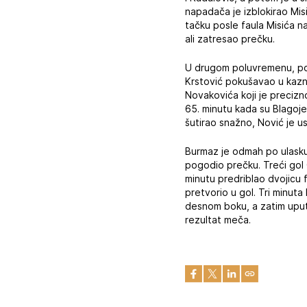
napadača je izblokirao Mis
tačku posle faula Misića 
ali zatresao prečku.
U drugom poluvremenu, pot
Krstović pokušavao u kazne
Novakovića koji je preciz
65. minutu kada su Blagojev
šutirao snažno, Nović je us
Burmaz je odmah po ulasku 
pogodio prečku. Treći gol 
minutu predriblao dvojicu f
pretvorio u gol. Tri minuta
desnom boku, a zatim uputi
rezultat meča.