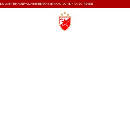
EJ
ČLANARINA
FONDACIJA
PARTNERI
KARIJERA
KAMPOVI
KLINIKA ZA TRENERE
ISTORIJA