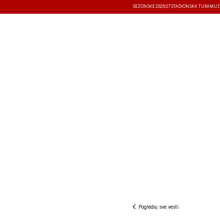
SEZONSKE 2026/27
STADIONSKA TURA
MUZ
VESTI
TAKMIČENJA
REZULTATI
Pogledaj sve vesti