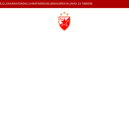
EJ
ČLANARINA
FONDACIJA
PARTNERI
KARIJERA
KAMPOVI
KLINIKA ZA TRENERE
ISTORIJA