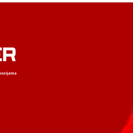
ER
omocijama