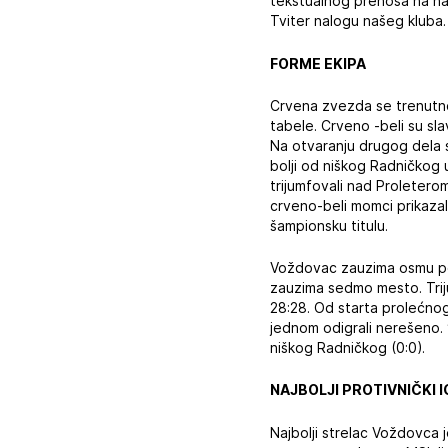
tekstualnog prenosa na naš
Tviter nalogu našeg kluba.
FORME EKIPA
Crvena zvezda se trenutno
tabele. Crveno -beli su slav
Na otvaranju drugog dela s
bolji od niškog Radničkog 
trijumfovali nad Proletero
crveno-beli momci prikazali 
šampionsku titulu.
Voždovac zauzima osmu pozic
zauzima sedmo mesto. Triju
28:28. Od starta prolećnog
jednom odigrali nerešeno. “
niškog Radničkog (0:0).
NAJBOLJI PROTIVNIČKI 
Najbolji strelac Voždovca 