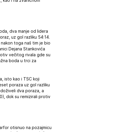
t, kao i na zvaničnom
oda, dva manje od lidera
oraz, uz gol razliku 54:14.
 nakon toga naš tim je bio
anici Dejana Stankovića
rotiv večitog rivala gde su
važna boda u trci za
, isto kao i TSC koji
eset poraza uz gol razliku
 doživeli dva poraza, a
), dok su remizirali protiv
tarfor otisnuo na pozajmicu