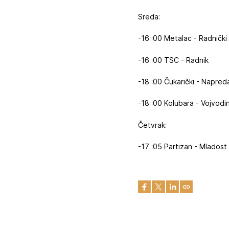
Sreda:
-16 :00 Metalac - Radnički
-16 :00 TSC - Radnik
-18 :00 Čukarički - Napred
-18 :00 Kolubara - Vojvodi
Četvrak:
-17 :05 Partizan - Mladost