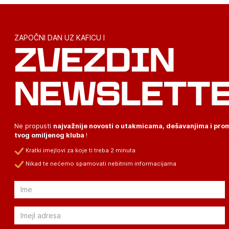
ZAPOČNI DAN UZ KAFICU I
ZVEZDIN
NEWSLETT
Ne propusti
najvažnije novosti o utakmicama, dešavanjima i pr
tvog omiljenog kluba
!
Kratki imejlovi za koje ti treba 2 minuta
Nikad te nećemo spamovati nebitnim informacijama
Email
Email