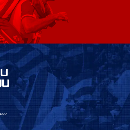
VU
JU
grade