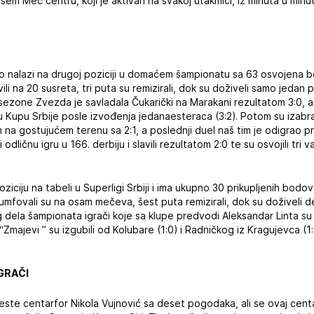
em Meč centru, koji je aktivan na svakoj utakmici, iz minuta u minu
 nalazi na drugoj poziciji u domaćem šampionatu sa 63 osvojena b
ili na 20 susreta, tri puta su remizirali, dok su doživeli samo jedan p
ezone Zvezda je savladala Čukarički na Marakani rezultatom 3:0, a
u Kupu Srbije posle izvođenja jedanaesteraca (3:2). Potom su izabr
m na gostujućem terenu sa 2:1, a poslednji duel naš tim je odigrao p
odličnu igru u 166. derbiju i slavili rezultatom 2:0 te su osvojili tri 
iju na tabeli u Superligi Srbiji i ima ukupno 30 prikupljenih bodova
mfovali su na osam mečeva, šest puta remizirali, dok su doživeli d
 dela šampionata igrači koje sa klupe predvodi Aleksandar Linta su
Zmajevi ” su izgubili od Kolubare (1:0) i Radničkog iz Kragujevca (1:0
IGRAČI
jeste centarfor Nikola Vujnović sa deset pogodaka, ali se ovaj cen