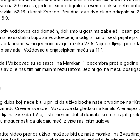
vao na 20 susreta, jednom smo odigrali nerešeno, dok su četiri puta 
 razliku 52:16 u korist Zvezde. Prvi duel ove dve ekipe odigrale su 
 6:0.
protiv Voždovca kao domaćin, dok smo u gostima zabeležili osam pob
 nismo sastali u kupu sa Voždovcem, a odigrali smo i šest prijateljs
savladani smo samo jednom, uz gol razliku 27:5. Najubedljivija pobe
o savladali Voždovac u prijateljskom meču sa 11:1.
da i Voždovac su se sastali na Marakani 1. decembra prošle godine 
a slavio je naš tim minimalnim rezultatom. Jedini gol na meču postigao
U
g kluba koji neće biti u prilici da uživo bodre naše prvotimce na “K
 između Crvene zvezde i Voždovca da gledaju na kanalu Arenaspor
ija na Zvezda TV-u, i istoimenom Jutjub kanalu, koji će trajati preko t
u mogućnosti da gledaju meč iz više različitih uglova.
pratite video prenos uživo, možete biti uz naše momke i na Zvezdinoj