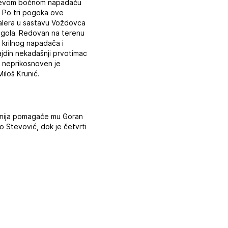
da levom bočnom napadaču
. Po tri pogoka ove
dbalera u sastavu Voždovca
 gola. Redovan na terenu
 krilnog napadača i
ajdin nekadašnji prvotimac
ji neprikosnoven je
iloš Krunić.
linija pomagaće mu Goran
o Stevović, dok je četvrti