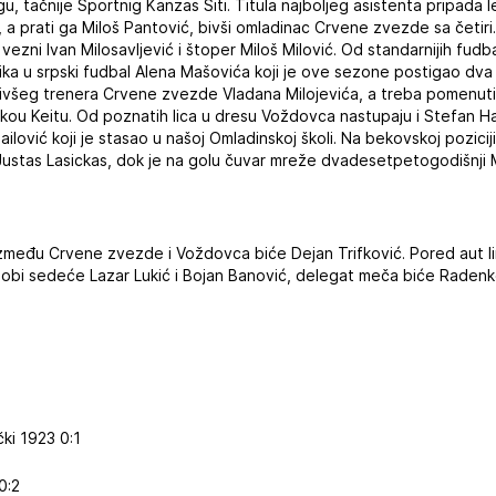
gu, tačnije Sportnig Kanzas Siti. Titula najboljeg asistenta pripa
, a prati ga Miloš Pantović, bivši omladinac Crvene zvezde sa četiri
 vezni Ivan Milosavljević i štoper Miloš Milović. Od standarnijih fu
ka u srpski fudbal Alena Mašovića koji je ove sezone postigao dva
 bivšeg trenera Crvene zvezde Vladana Milojevića, a treba pomenuti
kou Keitu. Od poznatih lica u dresu Voždovca nastupaju i Stefan H
ailović koji je stasao u našoj Omladinskoj školi. Na bekovskoj pozici
Justas Lasickas, dok je na golu čuvar mreže dvadesetpetogodišnji M
i između Crvene zvezde i Voždovca biće Dejan Trifković. Pored aut 
R sobi sedeće Lazar Lukić i Bojan Banović, delegat meča biće Radenk
čki 1923 0:1
0:2