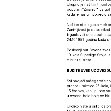
Ukupno je naš tim trijumfo
popularni"Zmajevi", uz gol
kada je naš tim pobedio sa
Naš tim nije izgubio meč 
Zanimljivost je da se nikad
trijumfovali smo u pet, a 
24.10.1951. godine kada sm
Poslednji put Crvena zvez
10. kola Superlige Srbije, 
minutu susreta.
BUDITE UVEK UZ ZVEZD
Svi navijači našeg trofejno
prenos utakmice 25. kola,
15 časova, kao i putem stud
u crveno-bele boje će biti 
Ukoliko niste u prilici da 