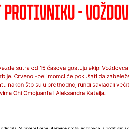
t protivniku - Voždo
vezde sutra od 15 časova gostuju ekipi Voždovca 
Srbije. Crveno -beli momci će pokušati da zabeleže
 nakon što su u prethodnoj rundi savladali večit
vima Ohi Omojuanfa i Aleksandra Kataija.
digrala 24 prvenstvene utakmice protiv Voždovca, a pozitivan skor