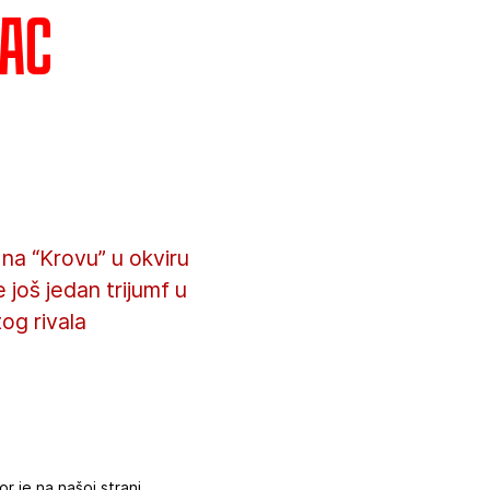
vac
na “Krovu” u okviru
 još jedan trijumf u
og rivala
 je na našoj strani.