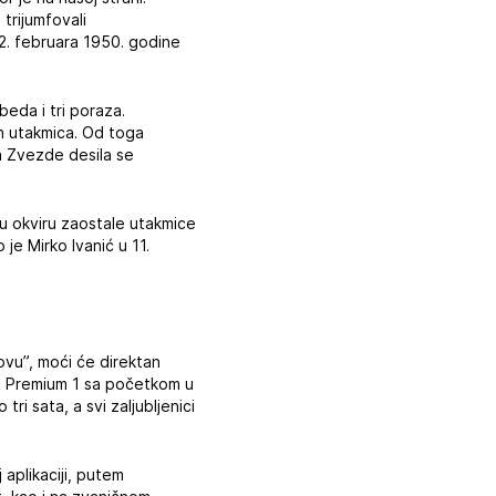
trijumfovali
22. februara 1950. godine
eda i tri poraza.
kih utakmica. Od toga
da Zvezde desila se
u okviru zaostale utakmice
 je Mirko Ivanić u 11.
rovu”, moći će direktan
t Premium 1 sa početkom u
ri sata, a svi zaljubljenici
 aplikaciji, putem