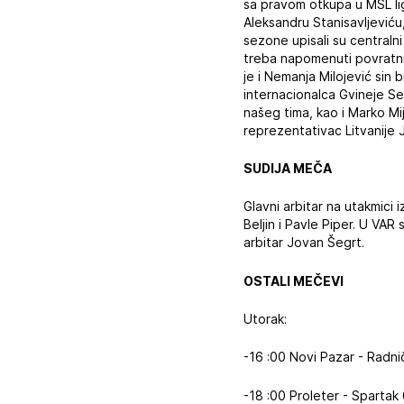
sa pravom otkupa u MSL li
Aleksandru Stanisavljeviću
sezone upisali su centralni
treba napomenuti povratni
je i Nemanja Milojević sin
internacionalca Gvineje Se
našeg tima, kao i Marko Mij
reprezentativac Litvanije 
SUDIJA MEČA
Glavni arbitar na utakmic
Beljin i Pavle Piper. U VA
arbitar Jovan Šegrt.
OSTALI MEČEVI
Utorak:
-16 :00 Novi Pazar - Radni
-18 :00 Proleter - Spartak 