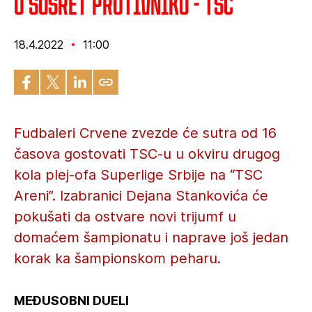
U susret protivniku - TSC
18.4.2022
11:00
Fudbaleri Crvene zvezde će sutra od 16
časova gostovati TSC-u u okviru drugog
kola plej-ofa Superlige Srbije na “TSC
Areni”. Izabranici Dejana Stankovića će
pokušati da ostvare novi trijumf u
domaćem šampionatu i naprave još jedan
korak ka šampionskom peharu.
MEĐUSOBNI DUELI