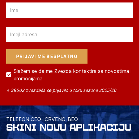
Email
Email
Slažem se da me Zvezda kontaktira sa novostima i
promocijama
⭐ 38502 zvezdaša se prijavilo u toku sezone 2025/26
TELEFON CEO- CRVENO-BEO
SKINI NOVU APLIKACIJU