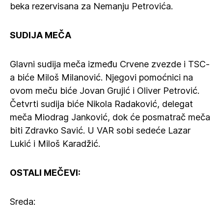
beka rezervisana za Nemanju Petrovića.
SUDIJA MEČA
Glavni sudija meča između Crvene zvezde i TSC-
a biće Miloš Milanović. Njegovi pomoćnici na
ovom meču biće Jovan Grujić i Oliver Petrović.
Četvrti sudija biće Nikola Radaković, delegat
meča Miodrag Janković, dok će posmatrač meča
biti Zdravko Savić. U VAR sobi sedeće Lazar
Lukić i Miloš Karadžić.
OSTALI MEČEVI:
Sreda: