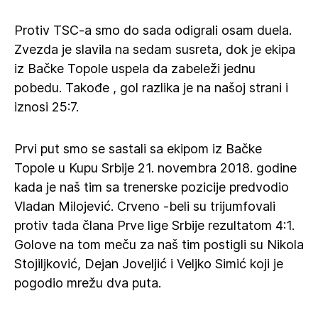
Protiv TSC-a smo do sada odigrali osam duela.
Zvezda je slavila na sedam susreta, dok je ekipa
iz Bačke Topole uspela da zabeleži jednu
pobedu. Takođe , gol razlika je na našoj strani i
iznosi 25:7.
Prvi put smo se sastali sa ekipom iz Bačke
Topole u Kupu Srbije 21. novembra 2018. godine
kada je naš tim sa trenerske pozicije predvodio
Vladan Milojević. Crveno -beli su trijumfovali
protiv tada člana Prve lige Srbije rezultatom 4:1.
Golove na tom meču za naš tim postigli su Nikola
Stojiljković, Dejan Joveljić i Veljko Simić koji je
pogodio mrežu dva puta.