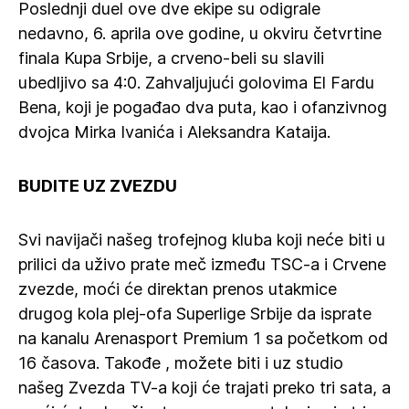
Poslednji duel ove dve ekipe su odigrale
nedavno, 6. aprila ove godine, u okviru četvrtine
finala Kupa Srbije, a crveno-beli su slavili
ubedljivo sa 4:0. Zahvaljujući golovima El Fardu
Bena, koji je pogađao dva puta, kao i ofanzivnog
dvojca Mirka Ivanića i Aleksandra Kataija.
BUDITE UZ ZVEZDU
Svi navijači našeg trofejnog kluba koji neće biti u
prilici da uživo prate meč između TSC-a i Crvene
zvezde, moći će direktan prenos utakmice
drugog kola plej-ofa Superlige Srbije da isprate
na kanalu Arenasport Premium 1 sa početkom od
16 časova. Takođe , možete biti i uz studio
našeg Zvezda TV-a koji će trajati preko tri sata, a