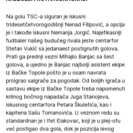
Na golu TSC-a siguran je iskusni
tridesetčetvorogodišnji Nenad Filipović, a opcija
je i takođe iskusni Nemanja Jorgić. Najefikasniji
fudbaler našeg budućeg rivala jeste centarfor
Stefan Vukić sa jedanaest postignutih golova.
Prati ga prednji vezni Mihajlo Banjac sa šest
golova, a ujedno je Banjac najbolji asistent ekipe
iz Bačke Topole pošto je u osam navrata
proigrao saigrače za pogodak. Od boljih igrača u
sastavu ekipe iz Bačke Topole treba napomenuti
krilnog bočnog napadača Juga Stanojeva,
iskusnog centarfora Petara Škuletića, kao i
kapitena Sašu Tomanovića. U veznom redu su
standardnan je i Ifet Đakovac, koji je u plej-ofu
već postigao dva gola, dok je pozicija levog