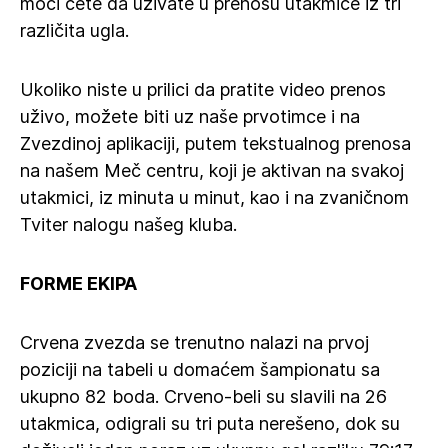
moći ćete da uživate u prenosu utakmice iz tri
različita ugla.
Ukoliko niste u prilici da pratite video prenos
uživo, možete biti uz naše prvotimce i na
Zvezdinoj aplikaciji, putem tekstualnog prenosa
na našem Meč centru, koji je aktivan na svakoj
utakmici, iz minuta u minut, kao i na zvaničnom
Tviter nalogu našeg kluba.
FORME EKIPA
Crvena zvezda se trenutno nalazi na prvoj
poziciji na tabeli u domaćem šampionatu sa
ukupno 82 boda. Crveno-beli su slavili na 26
utakmica, odigrali su tri puta nerešeno, dok su