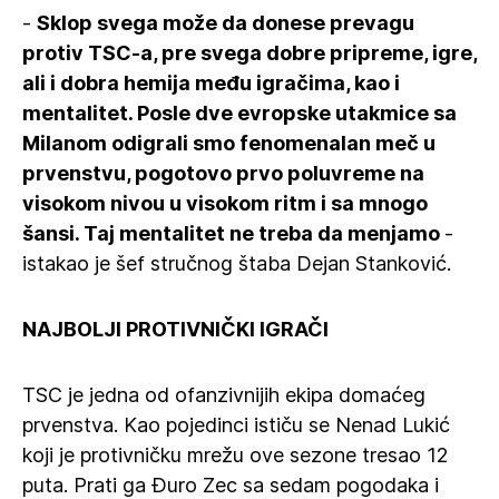
-
Sklop svega može da donese prevagu
protiv TSC-a, pre svega dobre pripreme, igre,
ali i dobra hemija među igračima, kao i
mentalitet. Posle dve evropske utakmice sa
Milanom odigrali smo fenomenalan meč u
prvenstvu, pogotovo prvo poluvreme na
visokom nivou u visokom ritm i sa mnogo
šansi. Taj mentalitet ne treba da menjamo
-
istakao je šef stručnog štaba Dejan Stanković.
NAJBOLJI PROTIVNIČKI IGRAČI
TSC je jedna od ofanzivnijih ekipa domaćeg
prvenstva. Kao pojedinci ističu se Nenad Lukić
koji je protivničku mrežu ove sezone tresao 12
puta. Prati ga Đuro Zec sa sedam pogodaka i