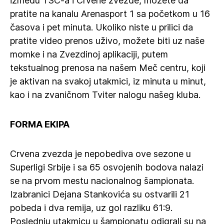
između TSC-a i Crvene zvezde, možete da
pratite na kanalu Arenasport 1 sa početkom u 16
časova i pet minuta. Ukoliko niste u prilici da
pratite video prenos uživo, možete biti uz naše
momke i na Zvezdinoj aplikaciji, putem
tekstualnog prenosa na našem Meč centru, koji
je aktivan na svakoj utakmici, iz minuta u minut,
kao i na zvaničnom Tviter nalogu našeg kluba.
FORMA EKIPA
Crvena zvezda je nepobediva ove sezone u
Superligi Srbije i sa 65 osvojenih bodova nalazi
se na prvom mestu nacionalnog šampionata.
Izabranici Dejana Stankovića su ostvarili 21
pobeda i dva remija, uz gol razliku 61:9.
Poslednju utakmicu u šampionatu odigrali su na