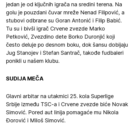
jedan je od ključnih igrača na sredini terena. Na
golu je pouzdani čuvar mreže Nenad Filipović, a
stubovi odbrane su Goran Antonić i Filip Babić.
Tu su i bivši igrač Crvene zvezde Marko
Petković, Zvezdino dete Borko Duronjić koji
često deluje po desnom boku, dok šansu dobijaju
Jug Stanojev i Stefan Santrač, takođe fudbaleri
ponikli u našem klubu.
SUDIJA MEČA
Glavni arbitar na utakmici 25. kola Superlige
Srbije između TSC-a i Crvene zvezde biće Novak
Simović. Pored aut linija pomagaće mu Nikola
Đorović i Miloš Simović.