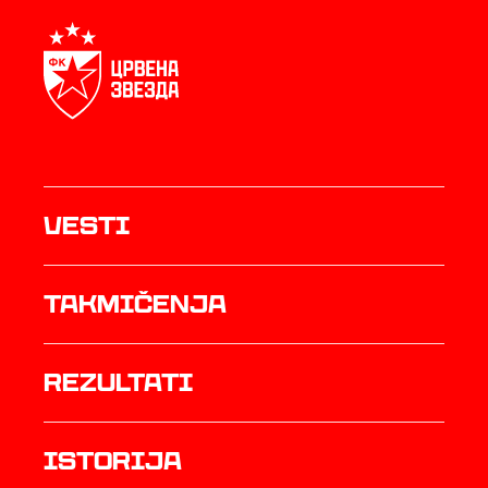
Vesti
Takmičenja
rezultati
istorija