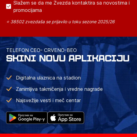
Slažem se da me Zvezda kontaktira sa novostima i
promocijama
⭐ 38502 zvezdaša se prijavilo u toku sezone 2025/26
TELEFON CEO- CRVENO-BEO
SKINI NOVU APLIKACIJU
Digitalna ulaznica na stadion
Zanimljiva takmičenja i vredne nagrade
Najsvežije vesti i meč centar