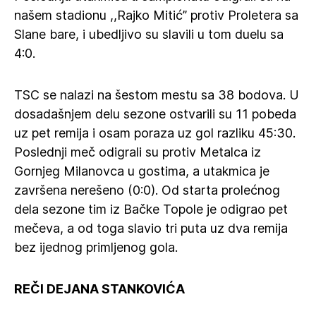
našem stadionu ,,Rajko Mitić” protiv Proletera sa
Slane bare, i ubedljivo su slavili u tom duelu sa
4:0.
TSC se nalazi na šestom mestu sa 38 bodova. U
dosadašnjem delu sezone ostvarili su 11 pobeda
uz pet remija i osam poraza uz gol razliku 45:30.
Poslednji meč odigrali su protiv Metalca iz
Gornjeg Milanovca u gostima, a utakmica je
završena nerešeno (0:0). Od starta prolećnog
dela sezone tim iz Bačke Topole je odigrao pet
mečeva, a od toga slavio tri puta uz dva remija
bez ijednog primljenog gola.
REČI DEJANA STANKOVIĆA