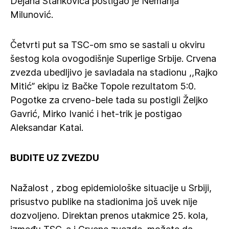
Dejana Stankovića postigao je Nemanja
Milunović.
Četvrti put sa TSC-om smo se sastali u okviru
šestog kola ovogodišnje Superlige Srbije. Crvena
zvezda ubedljivo je savladala na stadionu ,,Rajko
Mitić” ekipu iz Bačke Topole rezultatom 5:0.
Pogotke za crveno-bele tada su postigli Željko
Gavrić, Mirko Ivanić i het-trik je postigao
Aleksandar Katai.
BUDITE UZ ZVEZDU
Nažalost , zbog epidemiološke situacije u Srbiji,
prisustvo publike na stadionima još uvek nije
dozvoljeno. Direktan prenos utakmice 25. kola,