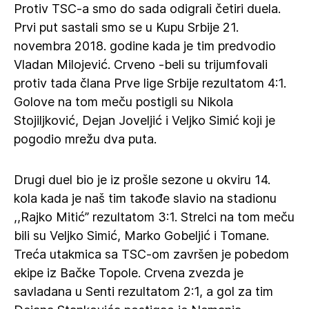
Protiv TSC-a smo do sada odigrali četiri duela.
Prvi put sastali smo se u Kupu Srbije 21.
novembra 2018. godine kada je tim predvodio
Vladan Milojević. Crveno -beli su trijumfovali
protiv tada člana Prve lige Srbije rezultatom 4:1.
Golove na tom meču postigli su Nikola
Stojiljković, Dejan Joveljić i Veljko Simić koji je
pogodio mrežu dva puta.
Drugi duel bio je iz prošle sezone u okviru 14.
kola kada je naš tim takođe slavio na stadionu
,,Rajko Mitić” rezultatom 3:1. Strelci na tom meču
bili su Veljko Simić, Marko Gobeljić i Tomane.
Treća utakmica sa TSC-om završen je pobedom
ekipe iz Bačke Topole. Crvena zvezda je
savladana u Senti rezultatom 2:1, a gol za tim