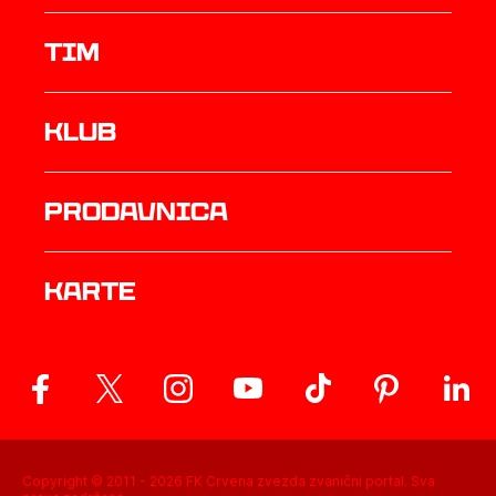
TIM
Klub
prodavnica
Karte
Copyright © 2011 -
2026
FK Crvena zvezda zvanični portal. Sva