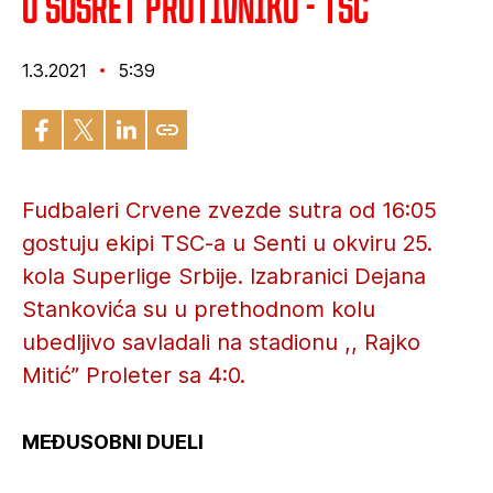
U susret protivniku - TSC
1.3.2021
5:39
Fudbaleri Crvene zvezde sutra od 16:05
gostuju ekipi TSC-a u Senti u okviru 25.
kola Superlige Srbije. Izabranici Dejana
Stankovića su u prethodnom kolu
ubedljivo savladali na stadionu ,, Rajko
Mitić” Proleter sa 4:0.
MEĐUSOBNI DUELI