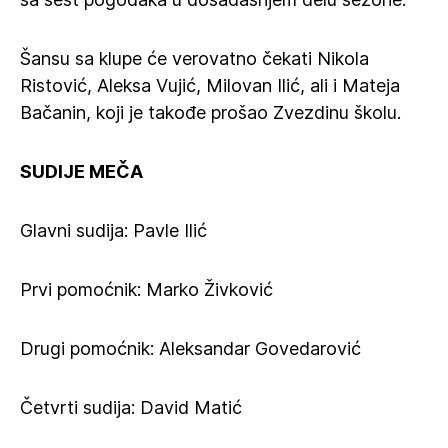
Šansu sa klupe će verovatno čekati Nikola
Ristović, Aleksa Vujić, Milovan Ilić, ali i Mateja
Bačanin, koji je takođe prošao Zvezdinu školu.
SUDIJE MEČA
Glavni sudija: Pavle Ilić
Prvi pomoćnik: Marko Živković
Drugi pomoćnik: Aleksandar Govedarović
Četvrti sudija: David Matić