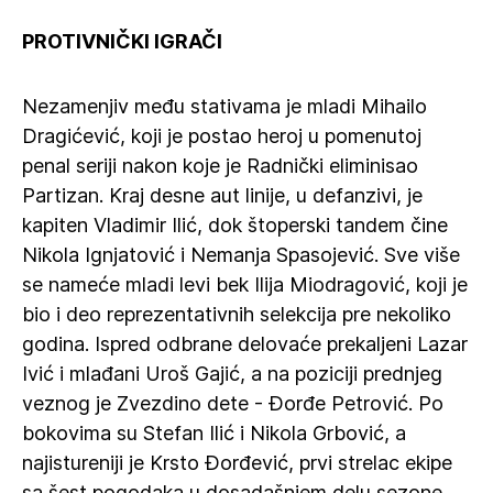
PROTIVNIČKI IGRAČI
Nezamenjiv među stativama je mladi Mihailo
Dragićević, koji je postao heroj u pomenutoj
penal seriji nakon koje je Radnički eliminisao
Partizan. Kraj desne aut linije, u defanzivi, je
kapiten Vladimir Ilić, dok štoperski tandem čine
Nikola Ignjatović i Nemanja Spasojević. Sve više
se nameće mladi levi bek Ilija Miodragović, koji je
bio i deo reprezentativnih selekcija pre nekoliko
godina. Ispred odbrane delovaće prekaljeni Lazar
Ivić i mlađani Uroš Gajić, a na poziciji prednjeg
veznog je Zvezdino dete - Đorđe Petrović. Po
bokovima su Stefan Ilić i Nikola Grbović, a
najistureniji je Krsto Đorđević, prvi strelac ekipe
sa šest pogodaka u dosadašnjem delu sezone.