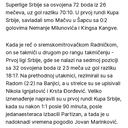
Superlige Srbije sa osvojena 72 boda iz 26
mečeva, uz gol razliku 70:10. U prvoj rundi Kupa
Srbije, savladali smo Mačvu u Šapcu sa 0:2
golovima Nemanje Milunovića i Kingsa Kangve.
Kada je reč o sremskomitrovačkom Radničkom,
on se takmiči u drugom po rangu takmičenju -
Prvoj ligi Srbije, gde se nalazi na sedmoj poziciji
sa 32 osvojena boda iz 23 meča uz gol razliku
18:17. Na prethodnoj utakmici, rezimirali su sa
Radom (2:2) na Banjici, a u strelce su se upisivali
Nikola Ignjatović i Krsta Đorđević. Veliko
iznenađenje napravili su u prvoj rundi Kupa Srbije,
kada su nakon 1:1 posle 90 minuta, posle
jedanaesteraca izbacili Partizan, a tada je u
nadoknadi vremena pogodio Jovan Marinković.