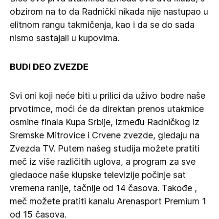
obzirom na to da Radnički nikada nije nastupao u
elitnom rangu takmičenja, kao i da se do sada
nismo sastajali u kupovima.
BUDI DEO ZVEZDE
Svi oni koji neće biti u prilici da uživo bodre naše
prvotimce, moći će da direktan prenos utakmice
osmine finala Kupa Srbije, između Radničkog iz
Sremske Mitrovice i Crvene zvezde, gledaju na
Zvezda TV. Putem našeg studija možete pratiti
meč iz više različitih uglova, a program za sve
gledaoce naše klupske televizije počinje sat
vremena ranije, tačnije od 14 časova. Takođe ,
meč možete pratiti kanalu Arenasport Premium 1
od 15 časova.