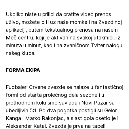
Ukoliko niste u prilici da pratite video prenos
uživo, možete biti uz naše momke i na Zvezdinoj
aplikaciji, putem tekstualnog prenosa na našem
Meč centru, koji je aktivan na svakoj utakmici, iz
minuta u minut, kao i na zvaničnom Tviter nalogu
našeg kluba.
FORMA EKIPA
Fudbaleri Crvene zvezde se nalaze u fantastičnoj
formi od starta prolećnog dela sezone i u
prethodnom kolu smo savladali Novi Pazar sa
ubedljivih 5:1. Po dva pogotka postigli su Gelor
Kanga i Marko Rakonjac, a slast gola osetio je i
Aleksandar Katai. Zvezda je prva na tabeli