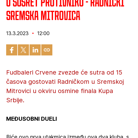
U susret protivniku - Radnički
Sremska Mitrovica
13.3.2023
12:00
Fudbaleri Crvene zvezde će sutra od 15
časova gostovati Radničkom u Sremskoj
Mitrovici u okviru osmine finala Kupa
Srbije.
MEĐUSOBNI DUELI
Biće ovo prva utakmica između ova dva kluba, s