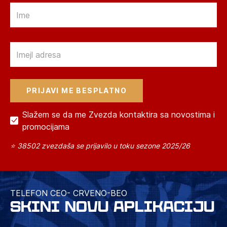
Email
Email
Slažem se da me Zvezda kontaktira sa novostima i
promocijama
⭐ 38502 zvezdaša se prijavilo u toku sezone 2025/26
TELEFON CEO- CRVENO-BEO
SKINI NOVU APLIKACIJU