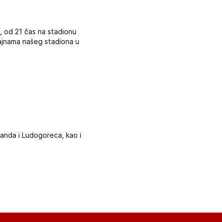
, od 21 čas na stadionu
gajnama našeg stadiona u
anda i Ludogoreca, kao i