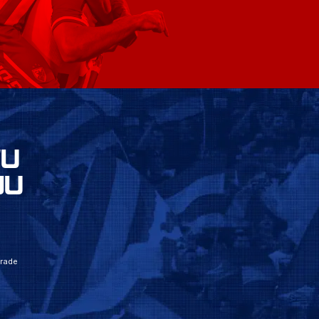
VU
JU
grade