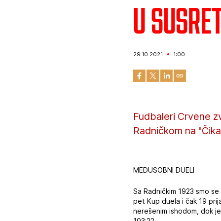
U susret
29.10.2021
1:00
Fudbaleri Crvene z
Radničkom na "Čika D
MEĐUSOBNI DUELI
Sa Radničkim 1923 smo se d
pet Kup duela i čak 19 pri
nerešenim ishodom, dok je n
103:22.