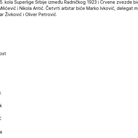
 15. kola Superlige Srbije između Radničkog 1923 i Crvene zvezde bi
ilićević i Nikola Antić. Četvrti arbitar biće Marko Ivković, delegat 
 Živković i Oliver Petrović.
dost
k
k
C
na