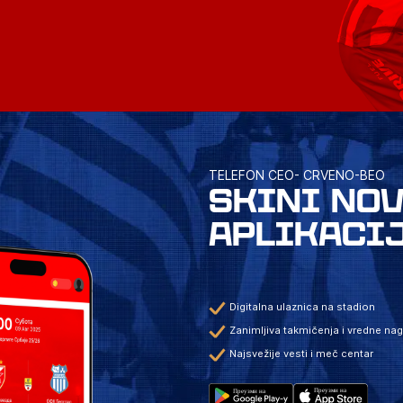
TELEFON CEO- CRVENO-BEO
SKINI NO
APLIKACI
Digitalna ulaznica na stadion
Zanimljiva takmičenja i vredne na
Najsvežije vesti i meč centar