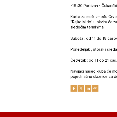
-18 :30 Partizan - Čukaričk
Karte za meč između Crven
"Rajko Mitić" u okviru če
sledećim terminima:
Subota : od 11 do 18 časo
Ponedeljak , utorak i sred
Četvrtak : od 11 do 21 čas.
Navijači našeg kluba će m
pojedinačne ulaznice za d