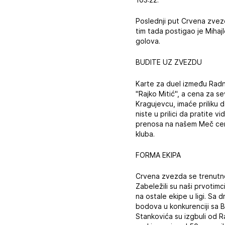
Poslednji put Crvena zvezda
tim tada postigao je Mihaj
golova.
BUDITE UZ ZVEZDU
Karte za duel između Rad
"Rajko Mitić", a cena za se
Kragujevcu, imaće priliku 
niste u prilici da pratite 
prenosa na našem Meč cent
kluba.
FORMA EKIPA
Crvena zvezda se trenutno s
Zabeležili su naši prvotim
na ostale ekipe u ligi. Sa 
bodova u konkurenciji sa
Stankovića su izgbuli od Ra