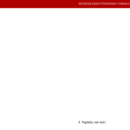
SEZONSKE 2026/27
STADIONSKA TURA
MUZ
VESTI
TAKMIČENJA
REZULTATI
Pogledaj sve vesti