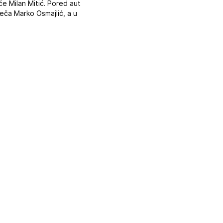
će Milan Mitić. Pored aut
meča Marko Osmajlić, a u