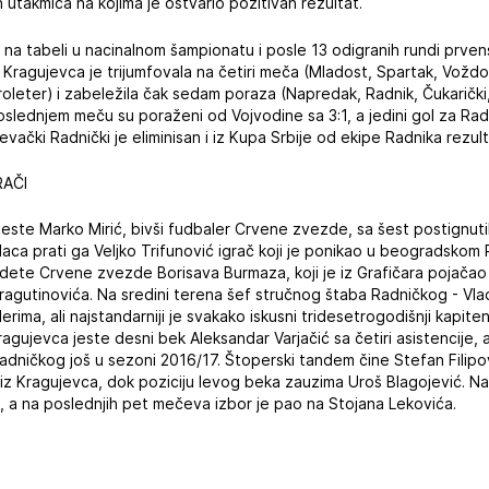
 utakmica na kojima je ostvario pozitivan rezultat.
 na tabeli u nacinalnom šampionatu i posle 13 odigranih rundi prve
 Kragujevca je trijumfovala na četiri meča (Mladost, Spartak, Vožd
roleter) i zabeležila čak sedam poraza (Napredak, Radnik, Čukarički
oslednjem meču su poraženi od Vojvodine sa 3:1, a jedini gol za Radn
evački Radnički je eliminisan i iz Kupa Srbije od ekipe Radnika rezul
RAČI
 jeste Marko Mirić, bivši fudbaler Crvene zvezde, sa šest postignut
elaca prati ga Veljko Trifunović igrač koji je ponikao u beogradskom
dete Crvene zvezde Borisava Burmaza, koji je iz Grafičara pojačao
ragutinovića. Na sredini terena šef stručnog štaba Radničkog - Vl
erima, ali najstandarniji je svakako iskusni tridesetrogodišnji kapit
Kragujevca jeste desni bek Aleksandar Varjačić sa četiri asistencije, 
adničkog još u sezoni 2016/17. Štoperski tandem čine Stefan Filipov
m iz Kragujevca, dok poziciju levog beka zauzima Uroš Blagojević. 
, a na poslednjih pet mečeva izbor je pao na Stojana Lekovića.