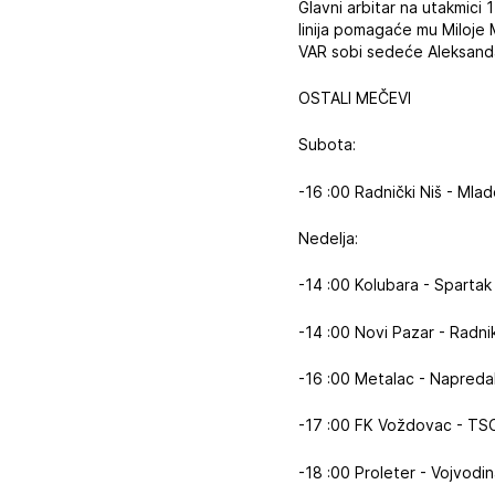
Glavni arbitar na utakmici
linija pomagaće mu Miloje M
VAR sobi sedeće Aleksandar
OSTALI MEČEVI
Subota:
-16 :00 Radnički Niš - Mla
Nedelja:
-14 :00 Kolubara - Spartak
-14 :00 Novi Pazar - Radni
-16 :00 Metalac - Napreda
-17 :00 FK Voždovac - TS
-18 :00 Proleter - Vojvodi