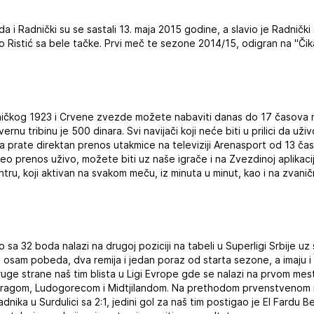
 i Radnički su se sastali 13. maja 2015 godine, a slavio je Radnički s
lo Ristić sa bele tačke. Prvi meč te sezone 2014/15, odigran na "Čik
ničkog 1923 i Crvene zvezde možete nabaviti danas do 17 časova 
vernu tribinu je 500 dinara. Svi navijači koji neće biti u prilici da u
da prate direktan prenos utakmice na televiziji Arenasport od 13 čas
video prenos uživo, možete biti uz naše igrače i na Zvezdinoj aplikac
ru, koji aktivan na svakom meču, iz minuta u minut, kao i na zvani
a 32 boda nalazi na drugoj poziciji na tabeli u Superligi Srbije uz s
ci osam pobeda, dva remija i jedan poraz od starta sezone, a imaju
druge strane naš tim blista u Ligi Evrope gde se nalazi na prvom mes
 Bragom, Ludogorecom i Midtjilandom. Na prethodom prvenstvenom 
dnika u Surdulici sa 2:1, jedini gol za naš tim postigao je El Fardu B