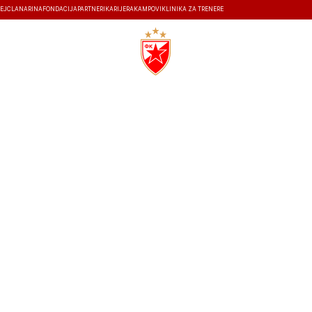
EJ
ČLANARINA
FONDACIJA
PARTNERI
KARIJERA
KAMPOVI
KLINIKA ZA TRENERE
ISTORIJA