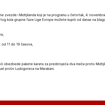
i
e zvezde i Midtjilanda koji je na programu u četvrtak, 4. novembra
tvrtog kola grupne faze Lige Evrope možete kupiti od danas na bla
va,
a: od 11 do 19 časova,
oći obezbede pakete karata za predstojeća dva meča protiv Midtjil
uel protiv Ludogoreca na Marakani.