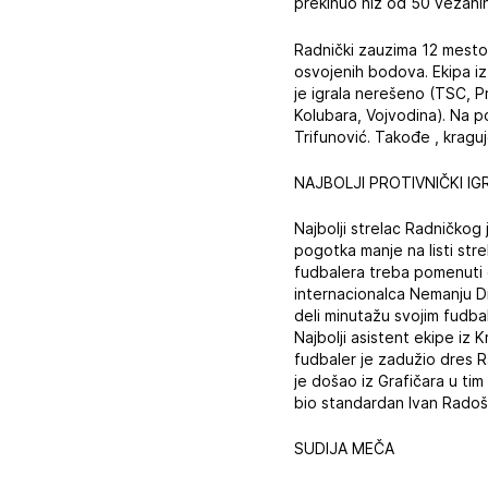
prekinuo niz od 50 vezanih
Radnički zauzima 12 mesto
osvojenih bodova. Ekipa iz
je igrala nerešeno (TSC, P
Kolubara, Vojvodina). Na p
Trifunović. Takođe , kraguj
NAJBOLJI PROTIVNIČKI IG
Najbolji strelac Radničkog
pogotka manje na listi str
fudbalera treba pomenuti 
internacionalca Nemanju D
deli minutažu svojim fudbal
Najbolji asistent ekipe iz 
fudbaler je zadužio dres R
je došao iz Grafičara u ti
bio standardan Ivan Radoš
SUDIJA MEČA