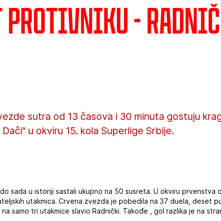
 protivniku - Radnič
vezde sutra od 13 časova i 30 minuta gostuju kr
ači" u okviru 15. kola Superlige Srbije.
o sada u istoriji sastali ukupno na 50 susreta. U okviru prvenstva
jateljskih utakmica. Crvena zvezda je pobedila na 37 duela, deset p
a samo tri utakmice slavio Radnički. Takođe , gol razlika je na stran