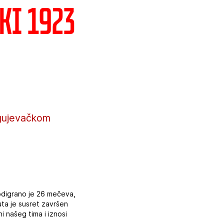
ki 1923
agujevačkom
 odigrano je 26 mečeva,
uta je susret završen
i našeg tima i iznosi