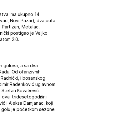
nstva ima ukupno 14
ovac, Novi Pazar), dva puta
, Partizan, Metalac,
ički postigao je Veljko
tatom 2:0.
ih golova, a sa dva
 Radu. Od ofanzivnih
 Radnički, i bosanskog
adimir Radenković uglavnom
en Stefan Kovačević.
a ovaj tridesetogodišnji
ić i Aleksa Damjanac, koji
Na golu je početkom sezone