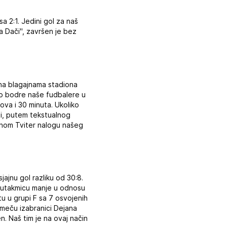
a 2:1. Jedini gol za naš
a Dači", završen je bez
na blagajnama stadiona
živo bodre naše fudbalere u
ova i 30 minuta. Ukoliko
iji, putem tekstualnog
čnom Tviter nalogu našeg
jajnu gol razliku od 30:8.
 i utakmicu manje u odnosu
tu u grupi F sa 7 osvojenih
meču izabranici Dejana
en. Naš tim je na ovaj način