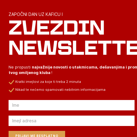
ZAPOČNI DAN UZ KAFICU I
ZVEZDIN
NEWSLETT
Ne propusti
najvažnije novosti o utakmicama, dešavanjima i pr
tvog omiljenog kluba
!
Kratki imejlovi za koje ti treba 2 minuta
Nikad te nećemo spamovati nebitnim informacijama
Email
Email