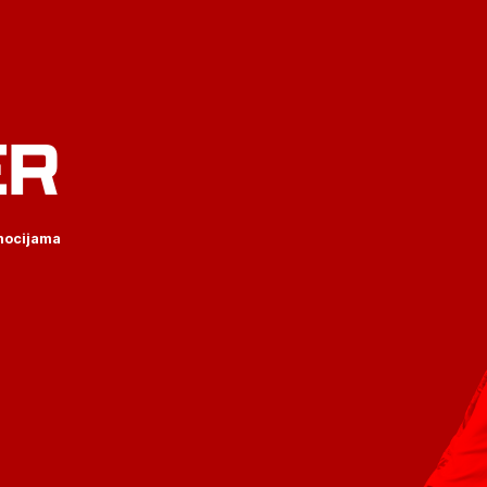
ER
omocijama