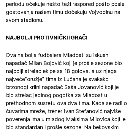
periodu očekuje nešto teži raspored pošto posle
gostovanja našem timu dočekuju Vojvodinu na
svom stadionu.
NAJBOLJI PROTIVNIČKI IGRAČI
Dva najbolja fudbalera Mladosti su iskusni
napadač Milan Bojović koji je prošle sezone bio
najbolji strelac ekipe sa 18 golova, a uz njega
najveće"oružje" tima iz Lučana je svakako
brzonogi krilni napadač Saša Jovanović koji je
bio strelac jedinog pogotka za Mladost u
prethodnom susretu ova dva tima. Kada se radi o
čuvarima mreže, trener Ivan Stefanović najviše
poverenja ima u mladog Maksima Milovića koji je
bio standardan i prošle sezone. Na bekovskim