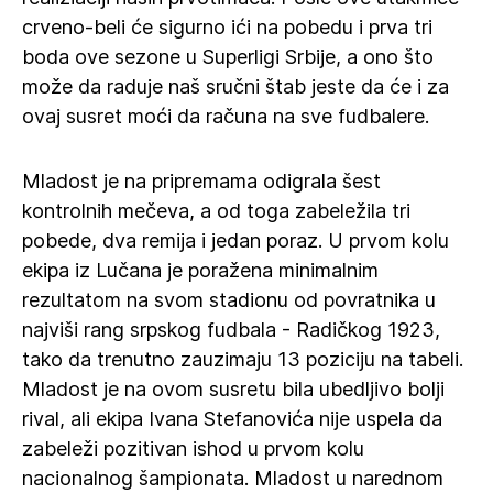
crveno-beli će sigurno ići na pobedu i prva tri
boda ove sezone u Superligi Srbije, a ono što
može da raduje naš sručni štab jeste da će i za
ovaj susret moći da računa na sve fudbalere.
Mladost je na pripremama odigrala šest
kontrolnih mečeva, a od toga zabeležila tri
pobede, dva remija i jedan poraz. U prvom kolu
ekipa iz Lučana je poražena minimalnim
rezultatom na svom stadionu od povratnika u
najviši rang srpskog fudbala - Radičkog 1923,
tako da trenutno zauzimaju 13 poziciju na tabeli.
Mladost je na ovom susretu bila ubedljivo bolji
rival, ali ekipa Ivana Stefanovića nije uspela da
zabeleži pozitivan ishod u prvom kolu
nacionalnog šampionata. Mladost u narednom