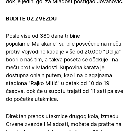
dok je jedini gol za Mladost postigao Jovanović.
BUDITE UZ ZVEZDU
Posle više od 380 dana tribine
popularne"Marakane" su bile posećene na meču
protiv Vojvodine kada je više od 20.000 "Delija"
bodrilo naš tim, a takva poseta se očekuje i na
meču protiv Mladosti. Kupovina karata je
dostupna onlajn putem, kao i na blagajnama
stadiona "Rajko Mitić" u petak od 10 do 19
časova, dok će u subotu trajati od 11 sati pa sve
do početka utakmice.
Direktan prenos utakmice drugog kola, između
Crvene zvezde i Mladosti, možete da pratite na