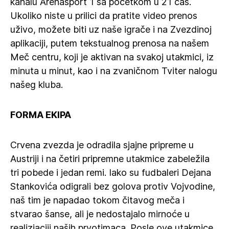
kanalu Arenasport 1 sa početkom u 21 čas.
Ukoliko niste u prilici da pratite video prenos
uživo, možete biti uz naše igrače i na Zvezdinoj
aplikaciji, putem tekstualnog prenosa na našem
Meč centru, koji je aktivan na svakoj utakmici, iz
minuta u minut, kao i na zvaničnom Tviter nalogu
našeg kluba.
FORMA EKIPA
Crvena zvezda je odradila sjajne pripreme u
Austriji i na četiri pripremne utakmice zabeležila
tri pobede i jedan remi. Iako su fudbaleri Dejana
Stankovića odigrali bez golova protiv Vojvodine,
naš tim je napadao tokom čitavog meča i
stvarao šanse, ali je nedostajalo mirnoće u
realiziaciji naših prvotimaca. Posle ove utakmice