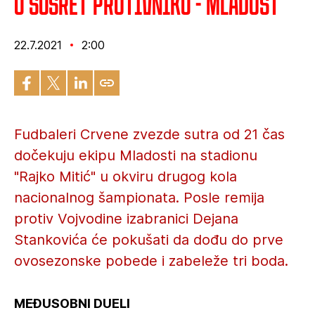
U susret protivniku - Mladost
22.7.2021
2:00
Fudbaleri Crvene zvezde sutra od 21 čas
dočekuju ekipu Mladosti na stadionu
"Rajko Mitić" u okviru drugog kola
nacionalnog šampionata. Posle remija
protiv Vojvodine izabranici Dejana
Stankovića će pokušati da dođu do prve
ovosezonske pobede i zabeleže tri boda.
MEĐUSOBNI DUELI