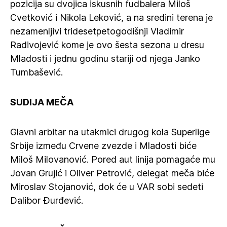
pozicija su dvojica iskusnih fudbalera Miloš
Cvetković i Nikola Leković, a na sredini terena je
nezamenljivi tridesetpetogodišnji Vladimir
Radivojević kome je ovo šesta sezona u dresu
Mladosti i jednu godinu stariji od njega Janko
Tumbašević.
SUDIJA MEČA
Glavni arbitar na utakmici drugog kola Superlige
Srbije između Crvene zvezde i Mladosti biće
Miloš Milovanović. Pored aut linija pomagaće mu
Jovan Grujić i Oliver Petrović, delegat meča biće
Miroslav Stojanović, dok će u VAR sobi sedeti
Dalibor Đurđević.