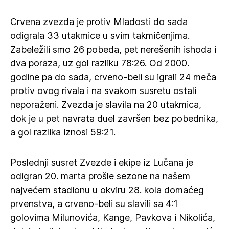
Crvena zvezda je protiv Mladosti do sada
odigrala 33 utakmice u svim takmičenjima.
Zabeležili smo 26 pobeda, pet nerešenih ishoda i
dva poraza, uz gol razliku 78:26. Od 2000.
godine pa do sada, crveno-beli su igrali 24 meča
protiv ovog rivala i na svakom susretu ostali
neporaženi. Zvezda je slavila na 20 utakmica,
dok je u pet navrata duel završen bez pobednika,
a gol razlika iznosi 59:21.
Poslednji susret Zvezde i ekipe iz Lučana je
odigran 20. marta prošle sezone na našem
najvećem stadionu u okviru 28. kola domaćeg
prvenstva, a crveno-beli su slavili sa 4:1
golovima Milunovića, Kange, Pavkova i Nikolića,