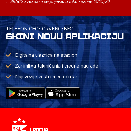
⭐ 38502 zvezdaša se prijavilo u toku sezone 2025/26
TELEFON CEO- CRVENO-BEO
SKINI NOVU APLIKACIJU
Digitalna ulaznica na stadion
Zanimljiva takmičenja i vredne nagrade
Najsvežije vesti i meč centar