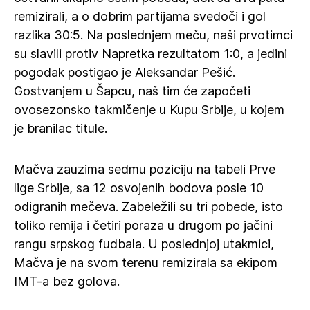
remizirali, a o dobrim partijama svedoči i gol
razlika 30:5. Na poslednjem meču, naši prvotimci
su slavili protiv Napretka rezultatom 1:0, a jedini
pogodak postigao je Aleksandar Pešić.
Gostvanjem u Šapcu, naš tim će započeti
ovosezonsko takmičenje u Kupu Srbije, u kojem
je branilac titule.
Mačva zauzima sedmu poziciju na tabeli Prve
lige Srbije, sa 12 osvojenih bodova posle 10
odigranih mečeva. Zabeležili su tri pobede, isto
toliko remija i četiri poraza u drugom po jačini
rangu srpskog fudbala. U poslednjoj utakmici,
Mačva je na svom terenu remizirala sa ekipom
IMT-a bez golova.