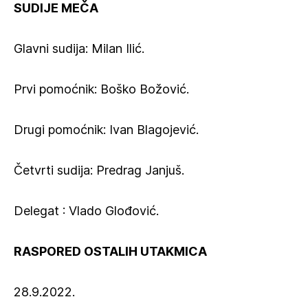
SUDIJE MEČA
Glavni sudija: Milan Ilić.
Prvi pomoćnik: Boško Božović.
Drugi pomoćnik: Ivan Blagojević.
Četvrti sudija: Predrag Janjuš.
Delegat : Vlado Glođović.
RASPORED OSTALIH UTAKMICA
28.9.2022.