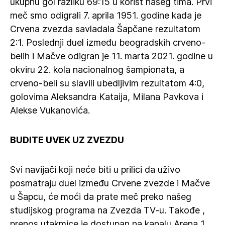
ukupnu gol razliku 69:15 u korist našeg tima. Prvi
meč smo odigrali 7. aprila 1951. godine kada je
Crvena zvezda savladala Šapčane rezultatom
2:1. Poslednji duel između beogradskih crveno-
belih i Mačve odigran je 11. marta 2021. godine u
okviru 22. kola nacionalnog šampionata, a
crveno-beli su slavili ubedljivim rezultatom 4:0,
golovima Aleksandra Kataija, Milana Pavkova i
Alekse Vukanovića.
BUDITE UVEK UZ ZVEZDU
Svi navijači koji neće biti u prilici da uživo
posmatraju duel između Crvene zvezde i Mačve
u Šapcu, će moći da prate meč preko našeg
studijskog programa na Zvezda TV-u. Takođe ,
prenos utakmice je dostupan na kanalu Arena 1