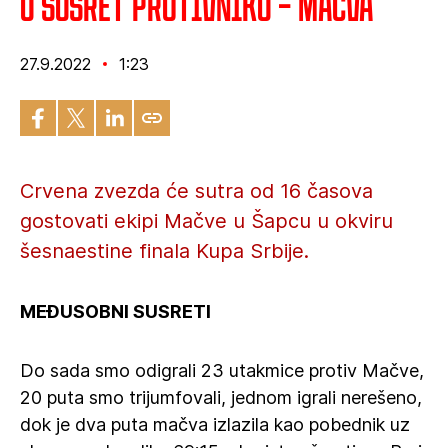
U susret protivniku – Mačva
27.9.2022
1:23
Crvena zvezda će sutra od 16 časova
gostovati ekipi Mačve u Šapcu u okviru
šesnaestine finala Kupa Srbije.
MEĐUSOBNI SUSRETI
Do sada smo odigrali 23 utakmice protiv Mačve,
20 puta smo trijumfovali, jednom igrali nerešeno,
dok je dva puta mačva izlazila kao pobednik uz