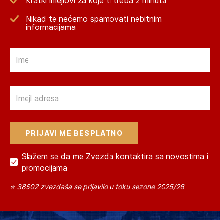
Kratki imejlovi za koje ti treba 2 minuta
Nikad te nećemo spamovati nebitnim
informacijama
Email
Email
Slažem se da me Zvezda kontaktira sa novostima i
promocijama
⭐ 38502 zvezdaša se prijavilo u toku sezone 2025/26