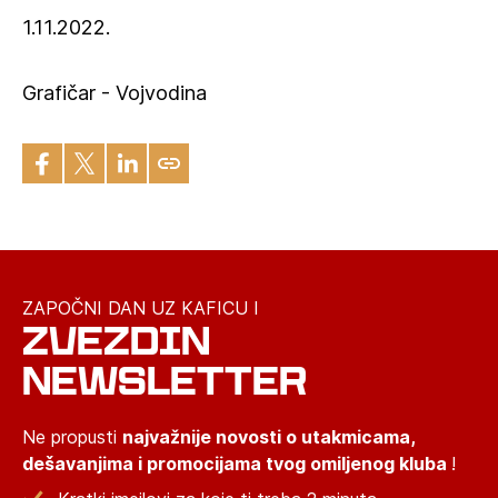
1.11.2022.
Grafičar - Vojvodina
ZAPOČNI DAN UZ KAFICU I
ZVEZDIN
NEWSLETTER
Ne propusti
najvažnije novosti o utakmicama,
dešavanjima i promocijama tvog omiljenog kluba
!