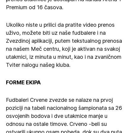
Premium od 16 časova.
Ukoliko niste u prilici da pratite video prenos
uživo, možete biti uz naše fudbalere i na
Zvezdinoj aplikaciji, putem tekstualnog prenosa
na našem Meč centru, koji je aktivan na svakoj
utakmici, iz minuta u minut, kao i na zvaničnom
Tviter nalogu našeg kluba.
FORME EKIPA
Fudbaleri Crvene zvezde se nalaze na prvoj
poziciji na tabeli nacionalnog šampionata sa 26
osvojenih bodova i dve utakmice manje u
odnosu na ostale timove. Crveno -beli su
ostvarili ukupno osam pobeda, dok su dva puta