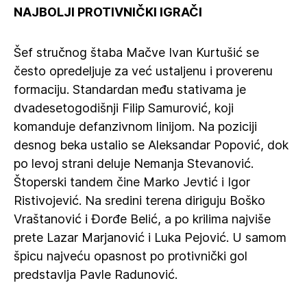
NAJBOLJI PROTIVNIČKI IGRAČI
Šef stručnog štaba Mačve Ivan Kurtušić se
često opredeljuje za već ustaljenu i proverenu
formaciju. Standardan među stativama je
dvadesetogodišnji Filip Samurović, koji
komanduje defanzivnom linijom. Na poziciji
desnog beka ustalio se Aleksandar Popović, dok
po levoj strani deluje Nemanja Stevanović.
Štoperski tandem čine Marko Jevtić i Igor
Ristivojević. Na sredini terena diriguju Boško
Vraštanović i Đorđe Belić, a po krilima najviše
prete Lazar Marjanović i Luka Pejović. U samom
špicu najveću opasnost po protivnički gol
predstavlja Pavle Radunović.