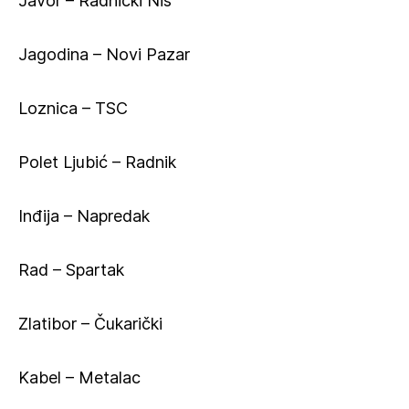
Javor – Radnički Niš
Jagodina – Novi Pazar
Loznica – TSC
Polet Ljubić – Radnik
Inđija – Napredak
Rad – Spartak
Zlatibor – Čukarički
Kabel – Metalac