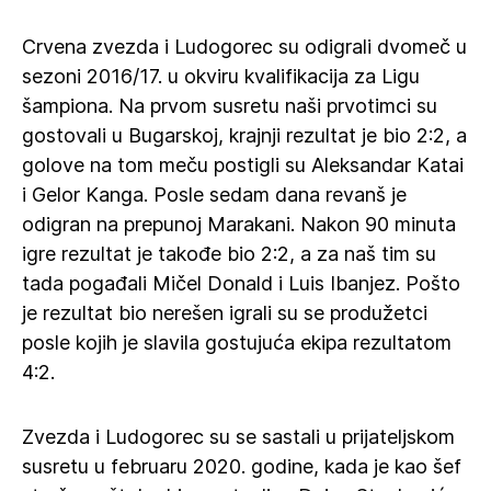
Crvena zvezda i Ludogorec su odigrali dvomeč u
sezoni 2016/17. u okviru kvalifikacija za Ligu
šampiona. Na prvom susretu naši prvotimci su
gostovali u Bugarskoj, krajnji rezultat je bio 2:2, a
golove na tom meču postigli su Aleksandar Katai
i Gelor Kanga. Posle sedam dana revanš je
odigran na prepunoj Marakani. Nakon 90 minuta
igre rezultat je takođe bio 2:2, a za naš tim su
tada pogađali Mičel Donald i Luis Ibanjez. Pošto
je rezultat bio nerešen igrali su se produžetci
posle kojih je slavila gostujuća ekipa rezultatom
4:2.
Zvezda i Ludogorec su se sastali u prijateljskom
susretu u februaru 2020. godine, kada je kao šef