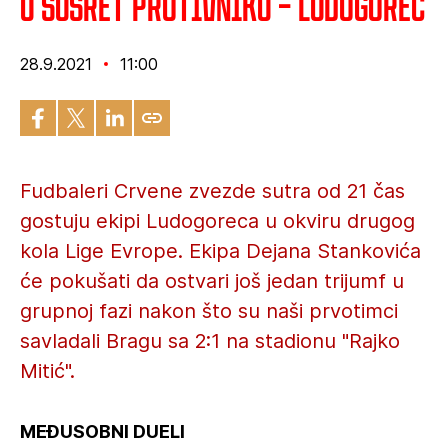
U susret protivniku – Ludogorec
28.9.2021
11:00
Fudbaleri Crvene zvezde sutra od 21 čas
gostuju ekipi Ludogoreca u okviru drugog
kola Lige Evrope. Ekipa Dejana Stankovića
će pokušati da ostvari još jedan trijumf u
grupnoj fazi nakon što su naši prvotimci
savladali Bragu sa 2:1 na stadionu "Rajko
Mitić".
MEĐUSOBNI DUELI