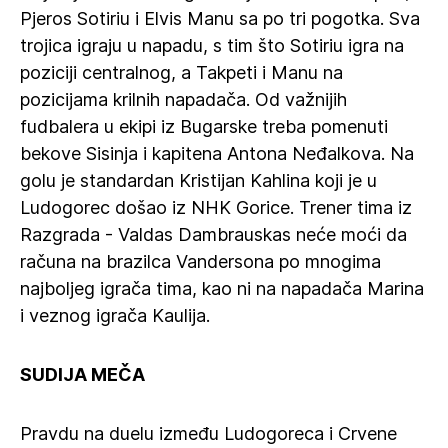
Pjeros Sotiriu i Elvis Manu sa po tri pogotka. Sva
trojica igraju u napadu, s tim što Sotiriu igra na
poziciji centralnog, a Takpeti i Manu na
pozicijama krilnih napadača. Od važnijih
fudbalera u ekipi iz Bugarske treba pomenuti
bekove Sisinja i kapitena Antona Neđalkova. Na
golu je standardan Kristijan Kahlina koji je u
Ludogorec došao iz NHK Gorice. Trener tima iz
Razgrada - Valdas Dambrauskas neće moći da
računa na brazilca Vandersona po mnogima
najboljeg igrača tima, kao ni na napadača Marina
i veznog igrača Kaulija.
SUDIJA MEČA
Pravdu na duelu između Ludogoreca i Crvene