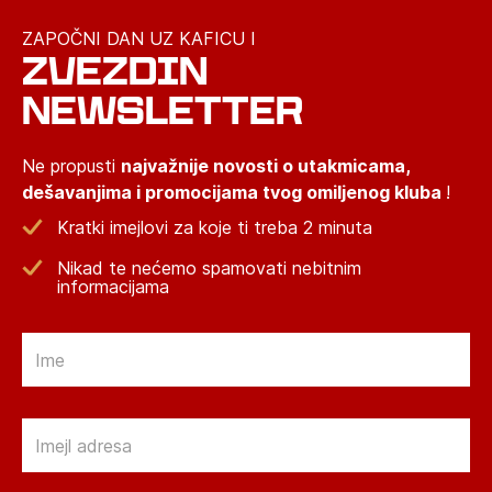
ZAPOČNI DAN UZ KAFICU I
ZVEZDIN
NEWSLETTER
Ne propusti
najvažnije novosti o utakmicama,
dešavanjima i promocijama tvog omiljenog kluba
!
Kratki imejlovi za koje ti treba 2 minuta
Nikad te nećemo spamovati nebitnim
informacijama
Email
Email