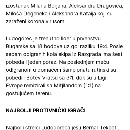
izostanak Milana Borjana, Aleksandra Dragovića,
Miloša Degeneka i Aleksandra Kataija koji su
zaraženi korona virusom.
Ludogorec je trenutno lider u prvenstvu
Bugarske sa 18 bodova uz gol razliku 19:4. Posle
sedam odigranih kola ekipa iz Razgrada ima šest
pobeda i jedan poraz. Na poslednjem meču
odigranom u domaćem šampionatu rutinski su
pobedili Botev Vratsu sa 3:1, dok su u Ligi
Evrope remizirali sa Mitjilandom (1:1) na
gostujućem terenu.
NAJBOLJI PROTIVNIČKI IGRAČI
Najbolji strelci Ludogoreca jesu Bernar Tekpeti,