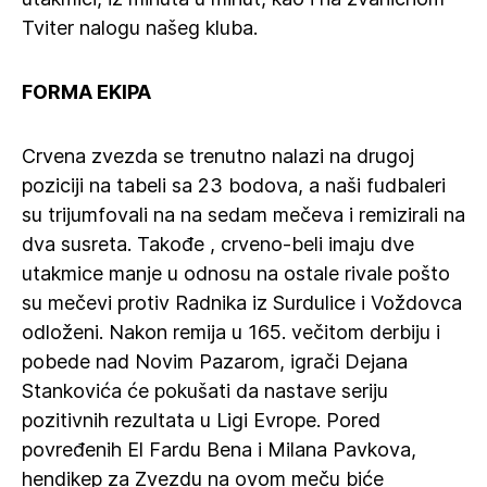
Tviter nalogu našeg kluba.
FORMA EKIPA
Crvena zvezda se trenutno nalazi na drugoj
poziciji na tabeli sa 23 bodova, a naši fudbaleri
su trijumfovali na na sedam mečeva i remizirali na
dva susreta. Takođe , crveno-beli imaju dve
utakmice manje u odnosu na ostale rivale pošto
su mečevi protiv Radnika iz Surdulice i Voždovca
odloženi. Nakon remija u 165. večitom derbiju i
pobede nad Novim Pazarom, igrači Dejana
Stankovića će pokušati da nastave seriju
pozitivnih rezultata u Ligi Evrope. Pored
povređenih El Fardu Bena i Milana Pavkova,
hendikep za Zvezdu na ovom meču biće