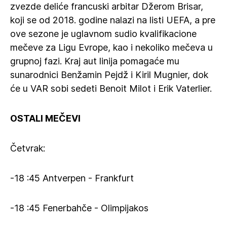
zvezde deliće francuski arbitar Džerom Brisar,
koji se od 2018. godine nalazi na listi UEFA, a pre
ove sezone je uglavnom sudio kvalifikacione
mečeve za Ligu Evrope, kao i nekoliko mečeva u
grupnoj fazi. Kraj aut linija pomagaće mu
sunarodnici Benžamin Pejdž i Kiril Mugnier, dok
će u VAR sobi sedeti Benoit Milot i Erik Vaterlier.
OSTALI MEČEVI
Četvrak:
-18 :45 Antverpen - Frankfurt
-18 :45 Fenerbahče - Olimpijakos