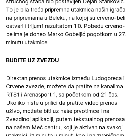
stručnog štaba bio postavljen Dejan Stanković.
To je bila treća pripremna utakmica naših igrača
na pripremama u Beleku, na kojoj su crveno-beli
ostvarili trijumf rezultatom 1:0. Pobedu crveno-
belima je doneo Marko Gobeljić pogotkom u 27.
minutu utakmice.
BUDITE UZ ZVEZDU
Direktan prenos utakmice između Ludogoreca i
Crvene zvezde, možete da pratite na kanalima
RTS1 i Arenasport 1, sa početkom od 21 čas.
Ukoliko niste u prilici da pratite video prenos
uživo, možete biti uz naše prvotimce i na
Zvezdinoj aplikaciji, putem tekstualnog prenosa
na našem Meč centru, koji je aktivan na svakoj
utakmici, iz minuta u minut, kao i na zvaničnom