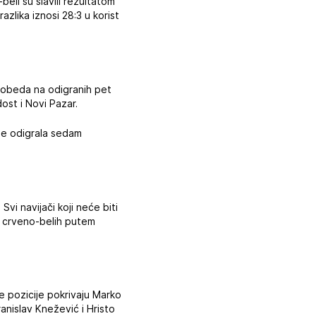
-beli su slavili rezultatom
azlika iznosi 28:3 u korist
pobeda na odigranih pet
ost i Novi Pazar.
 je odigrala sedam
vi navijači koji neće biti
l crveno-belih putem
e pozicije pokrivaju Marko
ranislav Knežević i Hristo