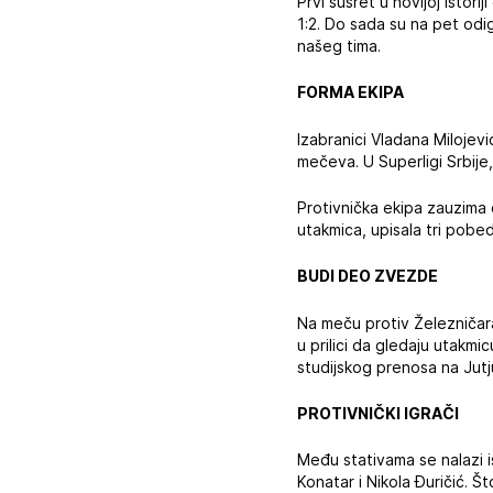
Prvi susret u novijoj istori
1:2. Do sada su na pet odig
našeg tima.
FORMA EKIPA
Izabranici Vladana Miloje
mečeva. U Superligi Srbij
Protivnička ekipa zauzima 
utakmica, upisala tri pobed
BUDI DEO ZVEZDE
Na meču protiv Železničara 
u prilici da gledaju utakm
studijskog prenosa na Jut
PROTIVNIČKI IGRAČI
Među stativama se nalazi i
Konatar i Nikola Đuričić. Š