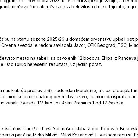
ji odigran je 11. novembra 2023. u 15. rundi Superlige Srbije, a crveno
ranih mečeva fudbaleri Zvezde zabeležili isto toliko trijumfa, a gol r
vića su na startu sezone 2025/26 u domaćem prvenstvu upisali pet 
e, Crvena zvezda je redom savladala Javor, OFK Beograd, TSC, Mlad
četvrto mesto na tabeli, sa osvojenih 12 bodova. Ekipa iz Pančeva
e, isto toliko nerešenih rezultata, uz jedan poraz.
naš klub će proslaviti 62. rođendan Marakane, a ulaz je besplatan. S
icu osmog kola nacionalnog prvenstva uživo, će moći da isprate due
jub kanalu Zvezda TV, kao i na Areni Premium 1 od 17 časova.
skusni čuvar mreže i bivši član našeg kluba Zoran Popović. Bekovsk
toperski par čine Mirko Milikić i Miloš Kosanović. U veznom redu su B