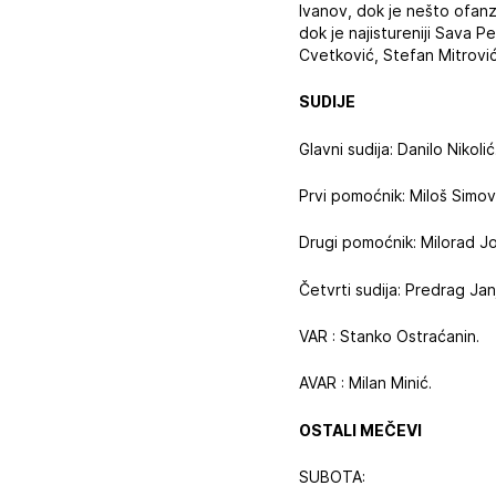
Ivanov, dok je nešto ofanzi
dok je najistureniji Sava P
Cvetković, Stefan Mitrović,
SUDIJE
Glavni sudija: Danilo Nikolić
Prvi pomoćnik: Miloš Simov
Drugi pomoćnik: Milorad J
Četvrti sudija: Predrag Jan
VAR : Stanko Ostraćanin.
AVAR : Milan Minić.
OSTALI MEČEVI
SUBOTA: