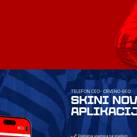
TELEFON CEO- CRVENO-BEO
SKINI NO
APLIKACI
Digitalna ulaznica na stadion