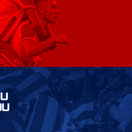
VU
JU