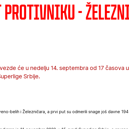
 protivniku - Železn
zvezde će u nedelju 14. septembra od 17 časova ug
uperlige Srbije.
rveno-belih i Železničara, a prvi put su odmerili snage još davne 19