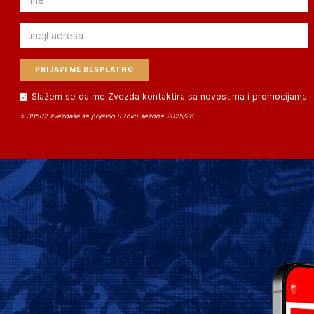
Email
Slažem se da me Zvezda kontaktira sa novostima i promocijama
⭐ 38502 zvezdaša se prijavilo u toku sezone 2025/26