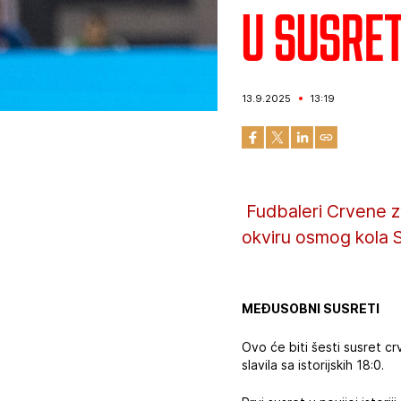
U susret
13.9.2025
13:19
‍ Fudbaleri Crvene 
okviru osmog kola S
MEĐUSOBNI SUSRETI
Ovo će biti šesti susret c
slavila sa istorijskih 18:0.