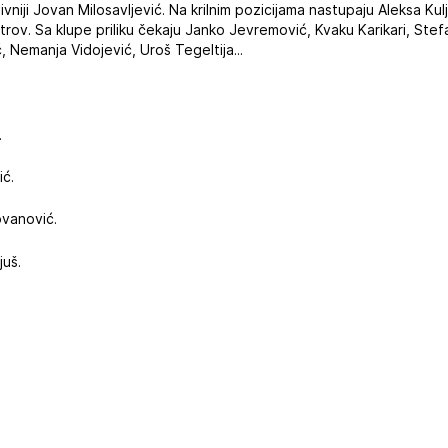
vniji Jovan Milosavljević. Na krilnim pozicijama nastupaju Aleksa Kulj
etrov. Sa klupe priliku čekaju Janko Jevremović, Kvaku Karikari, Stef
 Nemanja Vidojević, Uroš Tegeltija...
.
ić.
ovanović.
juš.