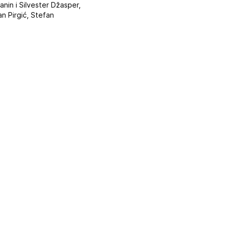
anin i Silvester Džasper,
an Pirgić, Stefan