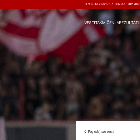
SEZONSKE 2026/27
STADIONSKA TURA
MUZ
VESTI
TAKMIČENJA
REZULTATI
Pogledaj sve vesti