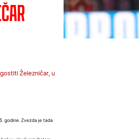
ičar
ostiti Železničar, u
45. godine. Zvezda je tada