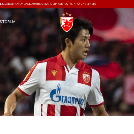
EJ
ČLANARINA
FONDACIJA
PARTNERI
KARIJERA
KAMPOVI
KLINIKA ZA TRENERE
ISTORIJA