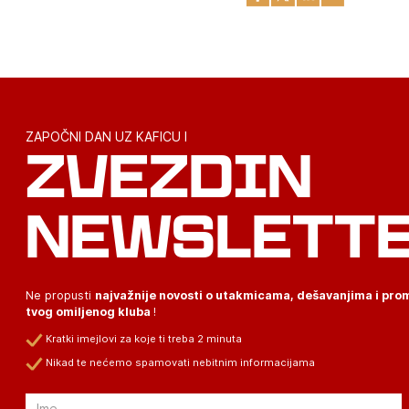
ZAPOČNI DAN UZ KAFICU I
ZVEZDIN
NEWSLETT
Ne propusti
najvažnije novosti o utakmicama, dešavanjima i pr
tvog omiljenog kluba
!
Kratki imejlovi za koje ti treba 2 minuta
Nikad te nećemo spamovati nebitnim informacijama
Email