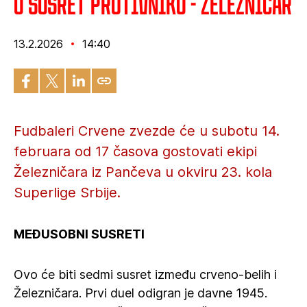
U susret protivniku - Železničar
13.2.2026
14:40
Fudbaleri Crvene zvezde će u subotu 14.
februara od 17 časova gostovati ekipi
Železničara iz Pančeva u okviru 23. kola
Superlige Srbije.
MEĐUSOBNI SUSRETI
Ovo će biti sedmi susret između crveno-belih i
Železničara. Prvi duel odigran je davne 1945.