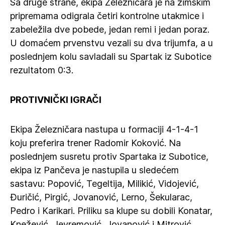
Sa druge strane, ekipa Železničara je na zimskim
pripremama odigrala četiri kontrolne utakmice i
zabeležila dve pobede, jedan remi i jedan poraz.
U domaćem prvenstvu vezali su dva trijumfa, a u
poslednjem kolu savladali su Spartak iz Subotice
rezultatom 0:3.
PROTIVNIČKI IGRAČI
Ekipa Železničara nastupa u formaciji 4-1-4-1
koju preferira trener Radomir Koković. Na
poslednjem susretu protiv Spartaka iz Subotice,
ekipa iz Pančeva je nastupila u sledećem
sastavu: Popović, Tegeltija, Milikić, Vidojević,
Đuričić, Pirgić, Jovanović, Lerno, Šekularac,
Pedro i Karikari. Priliku sa klupe su dobili Konatar,
Knežević, Jevremović, Jovanović i Mitrović.