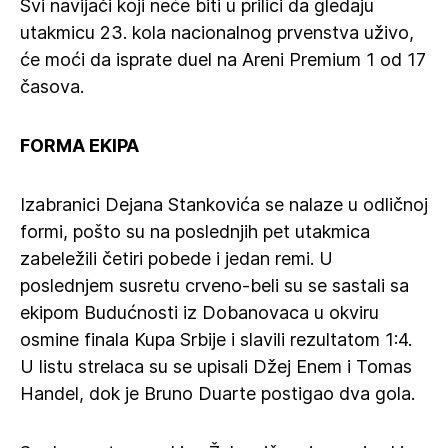
Svi navijači koji neće biti u prilici da gledaju
utakmicu 23. kola nacionalnog prvenstva uživo,
će moći da isprate duel na Areni Premium 1 od 17
časova.
FORMA EKIPA
Izabranici Dejana Stankovića se nalaze u odličnoj
formi, pošto su na poslednjih pet utakmica
zabeležili četiri pobede i jedan remi. U
poslednjem susretu crveno-beli su se sastali sa
ekipom Budućnosti iz Dobanovaca u okviru
osmine finala Kupa Srbije i slavili rezultatom 1:4.
U listu strelaca su se upisali Džej Enem i Tomas
Handel, dok je Bruno Duarte postigao dva gola.