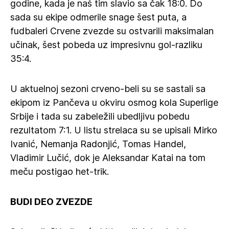
godine, kada je naš tim slavio sa čak 18:0. Do
sada su ekipe odmerile snage šest puta, a
fudbaleri Crvene zvezde su ostvarili maksimalan
učinak, šest pobeda uz impresivnu gol-razliku
35:4.
U aktuelnoj sezoni crveno-beli su se sastali sa
ekipom iz Pančeva u okviru osmog kola Superlige
Srbije i tada su zabeležili ubedljivu pobedu
rezultatom 7:1. U listu strelaca su se upisali Mirko
Ivanić, Nemanja Radonjić, Tomas Handel,
Vladimir Lučić, dok je Aleksandar Katai na tom
meču postigao het-trik.
BUDI DEO ZVEZDE