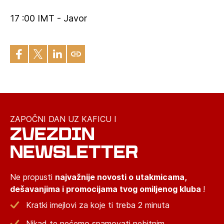
17 :00 IMT - Javor
ZAPOČNI DAN UZ KAFICU I
ZVEZDIN
NEWSLETTER
Ne propusti
najvažnije novosti o utakmicama,
dešavanjima i promocijama tvog omiljenog kluba
!
Kratki imejlovi za koje ti treba 2 minuta
Nikad te nećemo spamovati nebitnim